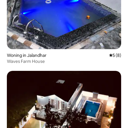
Woning in Jalandhar
Gemiddeld
5 (8)
Waves Farm House