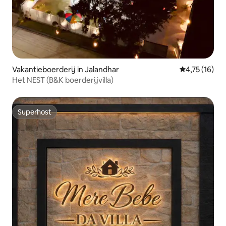
Vakantieboerderij in Jalandhar
Gemiddelde b
4,75 (16)
Het NEST (B&K boerderijvilla)
Superhost
Superhost