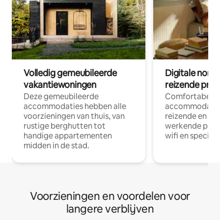
Volledig gemeubileerde
Digitale nom
vakantiewoningen
reizende prof
Deze gemeubileerde
Comfortabele
accommodaties hebben alle
accommodatie
voorzieningen van thuis, van
reizende en op
rustige berghutten tot
werkende profe
handige appartementen
wifi en special
midden in de stad.
Voorzieningen en voordelen voor
langere verblijven