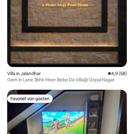
Villa in Jalandhar
Gemiddelde b
4,9 (58)
Gem in Lane 3bhk Meer Bebe Da Villa@ Gopal Nagar.
Favoriet van gasten
Favoriet van gasten