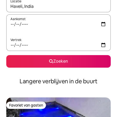
Locatie
Wanneer er resultaten beschikbaar zijn, maak je een keuze met 
Aankomst
Vertrek
Zoeken
Langere verblijven in de buurt
Favoriet van gasten
Favoriet van gasten