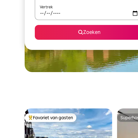
Vertrek
Zoeken
Favoriet van gasten
Superho
Topfavoriet van gasten
Superho