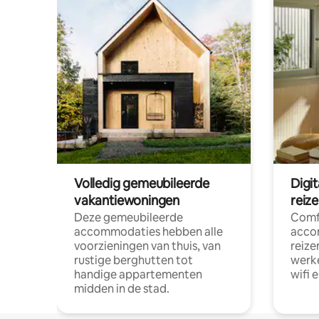
Volledig gemeubileerde
Digi
vakantiewoningen
reiz
Deze gemeubileerde
Comf
accommodaties hebben alle
acco
voorzieningen van thuis, van
reize
rustige berghutten tot
werke
handige appartementen
wifi 
midden in de stad.