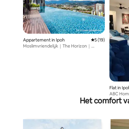
Appartement in Ipoh
Gemiddelde beoorde
5 (19)
Moslimvriendelijk｜The Horizon｜
Infinityzwembad｜Uitzicht op de stad
Flat in Ipo
ABC Home
Het comfort va
Sunway Lo