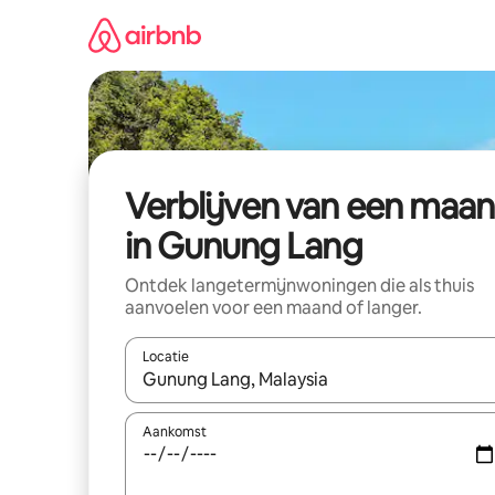
Ga
direct
naar
inhoud
Verblijven van een maa
in Gunung Lang
Ontdek langetermijnwoningen die als thuis
aanvoelen voor een maand of langer.
Locatie
Wanneer er resultaten beschikbaar zijn, maak je 
Aankomst