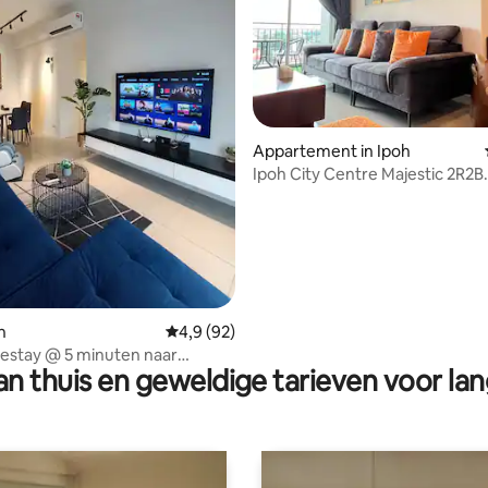
ling van 5 op 5, 19 recensies
Appartement in Ipoh
Ipoh City Centre Majestic 2R2B
@GHomestay 4
h
Gemiddelde beoordeling van 4,9 op 5, 92 r
4,9 (92)
stay @ 5 minuten naar
n thuis en geweldige tarieven voor lan
st World ipoh