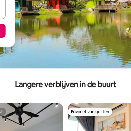
Langere verblijven in de buurt
st
Favoriet van gasten
st
Favoriet van gasten