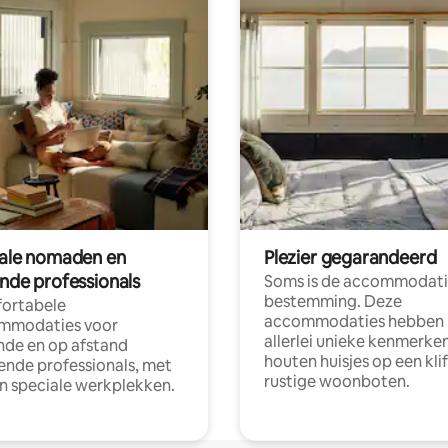
tale nomaden en
Plezier gegarandeerd
ende professionals
Soms is de accommodati
bestemming. Deze
ortabele
accommodaties hebben
mmodaties voor
allerlei unieke kenmerken
nde en op afstand
houten huisjes op een klif
nde professionals, met
rustige woonboten.
en speciale werkplekken.