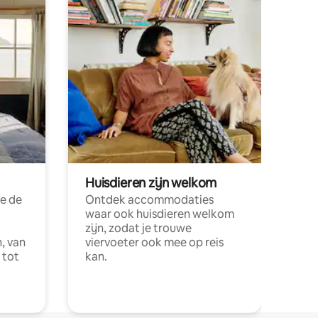
Huisdieren zijn welkom
e de
Ontdek accommodaties
waar ook huisdieren welkom
zijn, zodat je trouwe
, van
viervoeter ook mee op reis
 tot
kan.