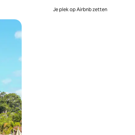
Je plek op Airbnb zetten
en of swipen.