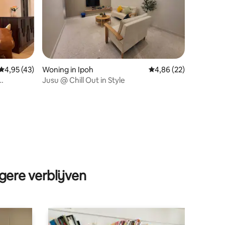
Gemiddelde beoordeling van 4,95 op 5, 43 recensies
4,95 (43)
Woning in Ipoh
Gemiddelde beoordelin
4,86 (22)
Jusu @ Chill Out in Style
ecensies
gere verblijven