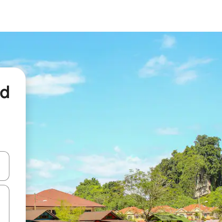
nd
een keuze met je de pijltjestoetsen omhoog en omlaag, óf door te tikk