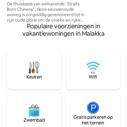
MansionatJonkerOpLoopafstand10minJonker
De thuisbasis van welvarende ' Straits
Born Chinese' , deze eeuwenoude
woning is zorgvuldig gerenoveerd tot in
zijn oude glorie om de unieke en rijke
Populaire voorzieningen in
cultuur van de Peranakan weer te
geven. Assimilatie van Chinese grandeur
vakantiewoningen in Malakka
en rijke Maleisische cultuur versmolten
met Victoriaanse stijl straalt een charme
uit die verschrikkelijk zijn eigen charme
is. Gebouwd tijdens het Britse koloniale
tijdperk, is elk deel van het interieur
behouden om de welvarende levensstijl
van de bevoorrechte bewoners te
weerspiegelen. Gelegen in het hart van
Keuken
Wifi
Malaca Town.
Gratis parkeren op
Zwembad
het terrein