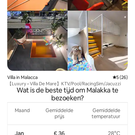
Villa in Malacca
Gemiddelde
5 (26)
【Luxury • Villa De Mare】KTV/Pool/RacingSim/Jacuzzi
Wat is de beste tijd om Malakka te
bezoeken?
Maand
Gemiddelde
Gemiddelde
prijs
temperatuur
Jan
€ 36
28°C