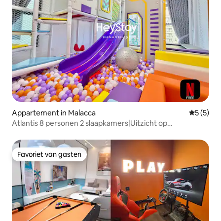
Appartement in Malacca
Gemiddeld
5 (5)
Atlantis 8 personen 2 slaapkamers|Uitzicht op
zee|JonkerSt
Favoriet van gasten
Favoriet van gasten