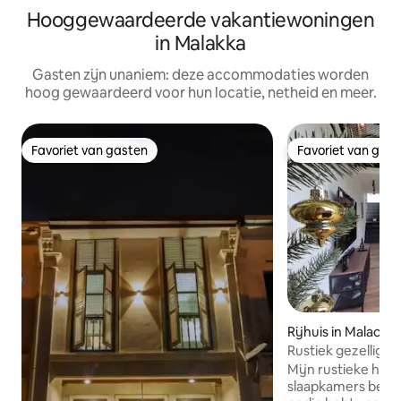
Hooggewaardeerde vakantiewoningen
in Malakka
Gasten zijn unaniem: deze accommodaties worden
hoog gewaardeerd voor hun locatie, netheid en meer.
Favoriet van gasten
Favoriet van gas
Favoriet van gasten
Favoriet van gas
Rijhuis in Malacca
Rustiek gezellig h
minuten Jonkerwa
Mijn rustieke her
slaapkamers beschi