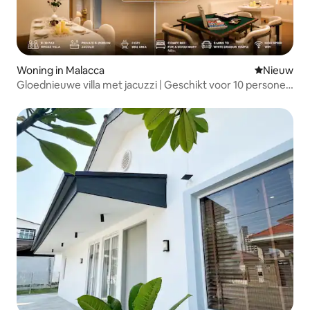
Woning in Malacca
Nieuwe ac
Nieuw
Gloednieuwe villa met jacuzzi | Geschikt voor 10 personen
| In de stad | Op 3 minuten van de populaire
bezienswaardigheid Wat Bai Rong Wang