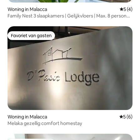
Woning in Malacca
Gemiddeld
5 (4)
Family Nest 3 slaapkamers | Gelijkvloers | Max. 8 personen
| Eenvoudig parkeren
Favoriet van gasten
Favoriet van gasten
Woning in Malacca
Gemiddeld
5 (6)
Melaka gezellig comfort homestay