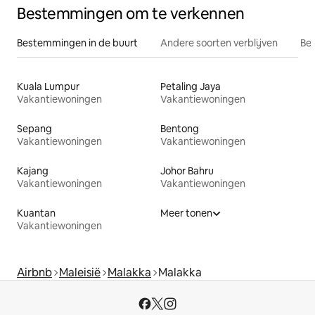
Bestemmingen om te verkennen
Bestemmingen in de buurt
Andere soorten verblijven
Bes
Kuala Lumpur
Petaling Jaya
Vakantiewoningen
Vakantiewoningen
Sepang
Bentong
Vakantiewoningen
Vakantiewoningen
Kajang
Johor Bahru
Vakantiewoningen
Vakantiewoningen
Kuantan
Meer tonen
Vakantiewoningen
Airbnb
Maleisië
Malakka
Malakka