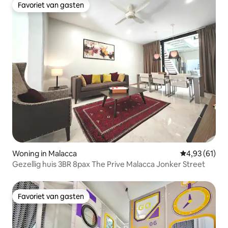
Favoriet van gasten
Favoriet van gasten
Woning in Malacca
Gemiddelde be
4,93 (61)
Gezellig huis 3BR 8pax The Prive Malacca Jonker Street
Favoriet van gasten
Favoriet van gasten