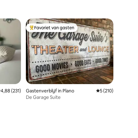
Favoriet van gasten
Topfavoriet van gasten
emiddelde beoordeling van 4,88 op 5, 231 recensies
4,88 (231)
Gastenverblijf in Plano
Gemiddelde beoorde
5 (210)
De Garage Suite