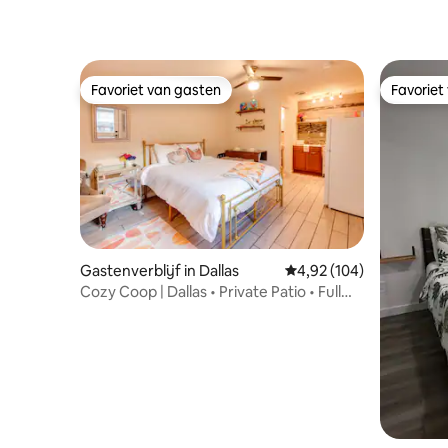
Favoriet van gasten
Favoriet
Favoriet van gasten
Favoriet
Gastenverblijf in Dallas
Gemiddelde beoordeling
4,92 (104)
Cozy Coop | Dallas • Private Patio • Full
Kitchen