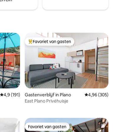
Favoriet van gasten
Topfavoriet van gasten
ecensies
Gemiddelde beoordeling van 4,9 op 5, 191 recensies
4,9 (191)
Gastenverblijf in Plano
Gemiddelde beoordeling
4,96 (305)
East Plano Privéhuisje
Favoriet van gasten
Favoriet van gasten