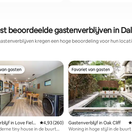
st beoordeelde gastenverblijven in Dal
astenverblijven kregen een hoge beoordeling voor hun locati
 van gasten
Favoriet van gasten
 van gasten
Favoriet van gasten
lijf in Love Field
Gemiddelde beoordeling van 4,93 op 5, 260 r
4,93 (260)
Gastenverblijf in Oak Cliff
G
erne tiny house in de buurt
Woning in hoge stijl in de buurt
 van 4,93 op 5, 352 recensies