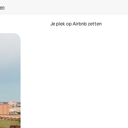
ven
Je plek op Airbnb zetten
en of swipen.