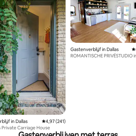
Gastenverblijf in Dallas
G
ROMANTISCHE PRIVÉSTUDIO in
van White Rock Lake
g van 4,9 op 5, 376 recensies
lijf in Dallas
Gemiddelde beoordeling van 4,97 op 5, 241 r
4,97 (241)
 Private Carriage House
Gastenverblijven met terras