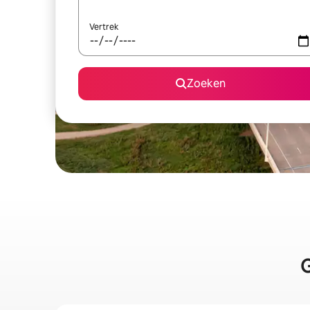
Vertrek
Zoeken
G