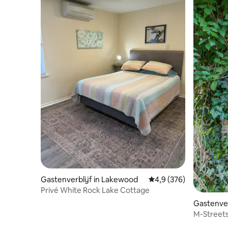
Gastenverblijf in Lakewood
Gemiddelde beoordelin
4,9 (376)
Privé White Rock Lake Cottage
Gastenverb
M-Streets