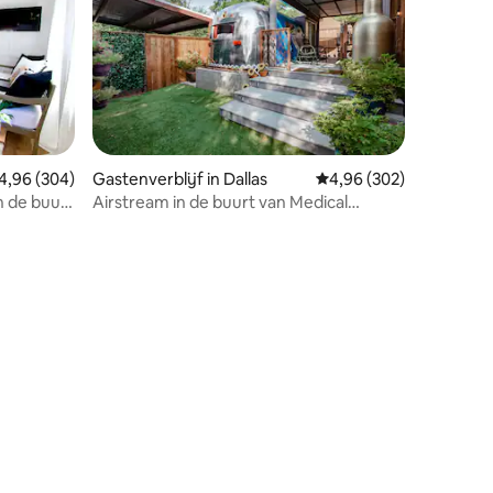
emiddelde beoordeling van 4,96 op 5, 304 recensies
4,96 (304)
Gastenverblijf in Dallas
Gemiddelde beoordeling
4,96 (302)
 de buurt
Airstream in de buurt van Medical
District en Market Center
ecensies