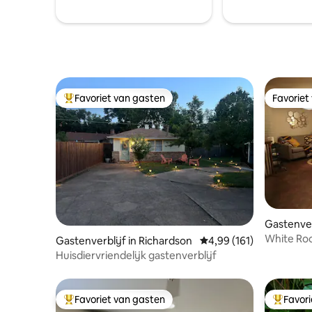
Favoriet van gasten
Favoriet
Topfavoriet van gasten
Favoriet
Gastenverb
White Roc
Gastenverblijf in Richardson
Gemiddelde beoordeling
4,99 (161)
Huisdiervriendelijk gastenverblijf
Favoriet van gasten
Favor
Topfavoriet van gasten
Topfavor