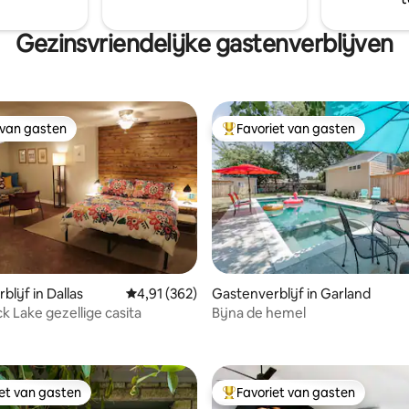
Gezinsvriendelijke gastenverblijven
 van gasten
Favoriet van gasten
 van gasten
Topfavoriet van gasten
lijf in Dallas
Gemiddelde beoordeling van 4,91 op 5, 362 r
4,91 (362)
Gastenverblijf in Garland
k Lake gezellige casita
Bijna de hemel
 van 4,99 op 5, 161 recensies
iet van gasten
Favoriet van gasten
iet van gasten
Topfavoriet van gasten