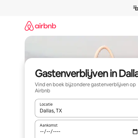
Ga
direct
naar
inhoud
Gastenverblijven in Dall
Vind en boek bijzondere gastenverblijven op
Airbnb
Locatie
Wanneer er resultaten beschikbaar zijn, maak je 
Aankomst