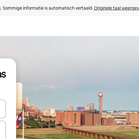
Sommige informatie is automatisch vertaald. 
Originele taal weerge
as
een keuze met je de pijltjestoetsen omhoog en omlaag, óf door te tikk