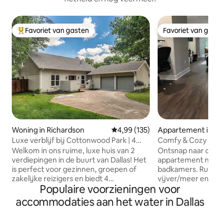
Favoriet van gasten
Favoriet van gas
Topfavoriet van gasten
Favoriet van gas
Woning in Richardson
Gemiddelde beoordeling van 4,9
4,99 (135)
Appartement in P
Luxe verblijf bij Cottonwood Park | 4
Comfy & Cozy -2B
Bed Rm | 2 kingsize bedden
Legacy Plano.
Welkom in ons ruime, luxe huis van 2
Ontsnap naar de ru
verdiepingen in de buurt van Dallas! Het
appartement met 
is perfect voor gezinnen, groepen of
badkamers. Rustig
zakelijke reizigers en biedt 4
vijver/meer en uit
Populaire voorzieningen voor
slaapkamers - twee mastersuites met
Een park dat perfe
kingsize bedden, een queensize
ontspannende wan
accommodaties aan het water in Dallas
slaapkamer en een kinderkamer met
of om foto's te m
twee eenpersoonsbedden. Geniet van
in de buurt van Dal