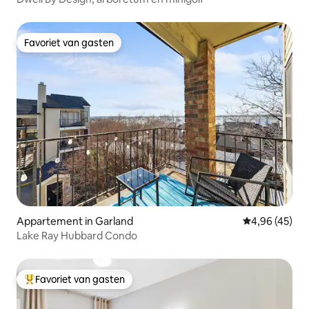
Favoriet van gasten
Favoriet van gasten
Appartement in Garland
Gemiddelde be
4,96 (45)
Lake Ray Hubbard Condo
Favoriet van gasten
Topfavoriet van gasten