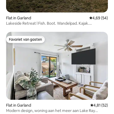
Flat in Garland
Gemiddelde be
4,69 (54)
Lakeside Retreat l Fish. Boot. Wandelpad. Kajak.
Zwembad.
Favoriet van gasten
Favoriet van gasten
Flat in Garland
Gemiddelde be
4,81 (52)
Modern design, woning aan het meer aan Lake Ray