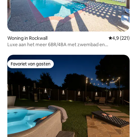
Woning in Rockwall
Gemiddelde be
4,9 (221)
Luxe aan het meer 6BR/4BA met zwembad en
aanlegsteiger
Favoriet van gasten
Favoriet van gasten