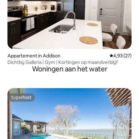
Appartement in Addison
Gemiddelde be
4,93 (27)
Dichtbij Galleria | Gym | Kortingen op maandverblijf
Woningen aan het water
Superhost
Superhost