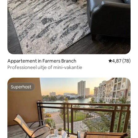
Appartement in Farmers Branch
Gemiddelde be
4,87 (78)
Professioneel uitje of mini-vakantie
Superhost
Superhost