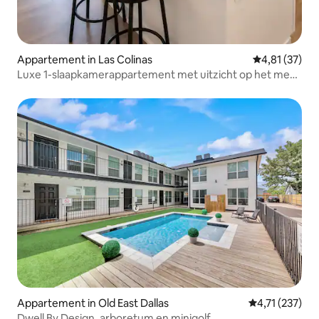
Appartement in Las Colinas
Gemiddelde be
4,81 (37)
Luxe 1-slaapkamerappartement met uitzicht op het meer
| Glasvezel • Zwembad • Fitnessruimte • Luchthaven
Appartement in Old East Dallas
Gemiddelde be
4,71 (237)
Dwell By Design, arboretum en minigolf