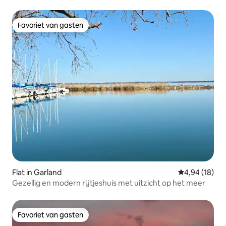
Hubbard
Favoriet van gasten
Favoriet van gasten
Flat in Garland
Gemiddelde be
4,94 (18)
Gezellig en modern rijtjeshuis met uitzicht op het meer
Favoriet van gasten
Favoriet van gasten