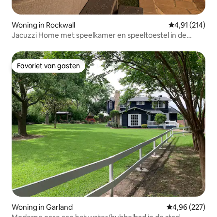
Woning in Rockwall
Gemiddelde beo
4,91 (214)
Jacuzzi Home met speelkamer en speeltoestel in de
buurt van het meer
Favoriet van gasten
Favoriet van gasten
Woning in Garland
Gemiddelde beo
4,96 (227)