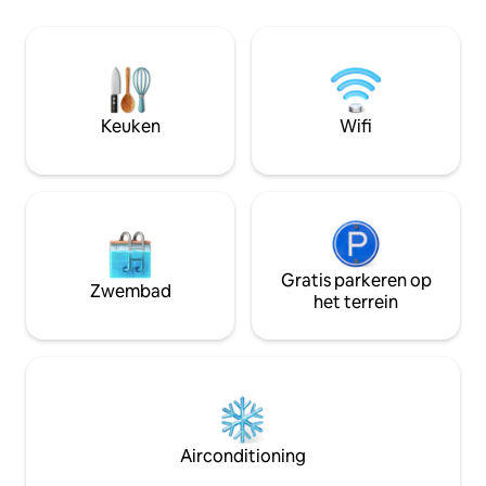
twee woonkamers, een patio met een
het hart van Plano
prachtig uitzicht, fitnessapparatuur en
opzichte van vele 
een wasmachine en droger. Ontdek
loopafstand van 
paden, een speeltuin, een zwembad,
LEGACY WEST luxe 
tennis- en basketbalvelden op een
en uitgaansgelege
minuut lopen. In de buurt van winkels,
naar de levendige
Keuken
Wifi
restaurants en bezienswaardigheden is
Cowboy's oefenfacil
het ideaal voor werk of vrije tijd. Prettig
GrandScape, Wiill
verblijf!
Gratis parkeren op
Zwembad
het terrein
Airconditioning