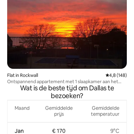
Flat in Rockwall
Gemiddelde be
4,8 (148)
Ontspannend appartement met 1 slaapkamer aan het
Wat is de beste tijd om Dallas te
meer
bezoeken?
Maand
Gemiddelde
Gemiddelde
prijs
temperatuur
Jan
€ 170
9°C