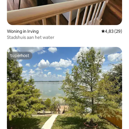
Woning in Irving
Gemiddelde be
4,83 (29)
Stadshuis aan het water
Superhost
Superhost