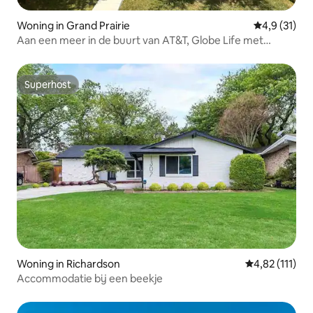
Woning in Grand Prairie
Gemiddelde 
4,9 (31)
Aan een meer in de buurt van AT&T, Globe Life met
privédok
Superhost
Superhost
Woning in Richardson
Gemiddelde be
4,82 (111)
Accommodatie bij een beekje