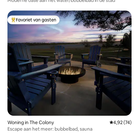
Moderne oase aan het water/bubbelbad in de stad
Favoriet van gasten
Topfavoriet van gasten
Woning in The Colony
Gemiddelde be
4,92 (74)
Escape aan het meer: bubbelbad, sauna