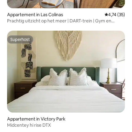
Appartement in Las Colinas
Gemiddelde be
4,74 (35)
Prachtig uitzicht op het meer | DART-trein | Gym en
zwembad
Superhost
Superhost
Appartement in Victory Park
Midcentey hi rise DTX