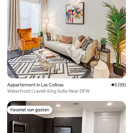
Appartement in Las Colinas
Gemiddelde
5 (59)
Waterfront | Lavish King Suite Near DFW
Favoriet van gasten
Favoriet van gasten