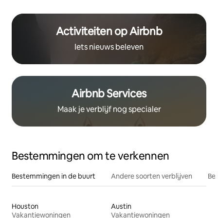
Activiteiten op Airbnb
Iets nieuws beleven
Airbnb Services
Maak je verblijf nog specialer
Bestemmingen om te verkennen
Bestemmingen in de buurt
Andere soorten verblijven
Bes
Houston
Austin
Vakantiewoningen
Vakantiewoningen