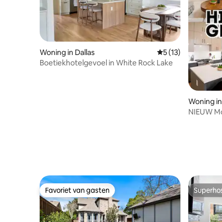
Woning in Dallas
Gemiddelde beoorde
5 (13)
Boetiekhotelgevoel in White Rock Lake
Woning in
NIEUW Mo
woonkame
Favoriet van gasten
Superho
Favoriet van gasten
Superho