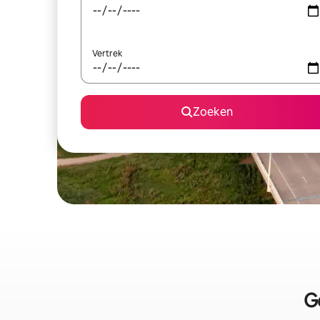
Vertrek
Zoeken
G