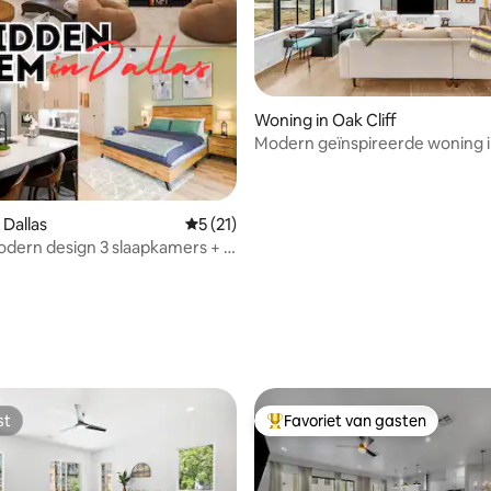
ling van 5 op 5, 13 recensies
Woning in Oak Cliff
Modern geïnspireerde woning i
Arts
 Dallas
Gemiddelde beoordeling van 5 op 5, 21 r
5 (21)
dern design 3 slaapkamers + 2
rs + parkeergelegenheid
st
Favoriet van gasten
st
Topfavoriet van gasten