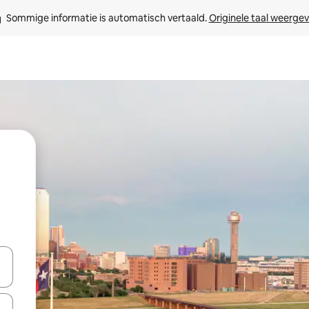
Sommige informatie is automatisch vertaald. 
Originele taal weerge
een keuze met je de pijltjestoetsen omhoog en omlaag, óf door te tikk