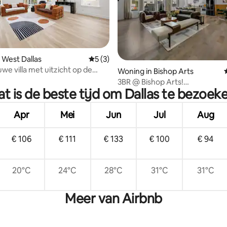
g van 4,9 op 5, 141 recensies
 West Dallas
Gemiddelde beoordeling van 5 op 5, 3 r
5 (3)
we villa met uitzicht op de
Woning in Bishop Arts
n Dallas
3BR @ Bishop Arts!
t is de beste tijd om Dallas te bezoek
Modern+Dak+Uitzicht+ Winkel
Apr
Mei
Jun
Jul
Aug
€ 106
€ 111
€ 133
€ 100
€ 94
20°C
24°C
28°C
31°C
31°C
Meer van Airbnb