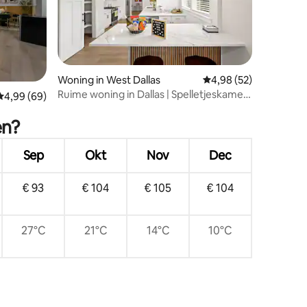
ecensies
Woning in West Dallas
Gemiddelde beoordelin
4,98 (52)
Ruime woning in Dallas | Spelletjeskamer
Gemiddelde beoordeling van 4,99 op 5, 69 recensies
4,99 (69)
• Zwembad
en?
en!
Sep
Okt
Nov
Dec
€ 93
€ 104
€ 105
€ 104
27°C
21°C
14°C
10°C