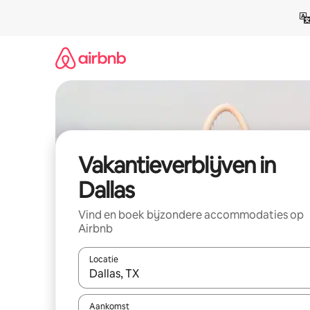
Ga
direct
naar
inhoud
Vakantieverblijven in
Dallas
Vind en boek bijzondere accommodaties op
Airbnb
Locatie
Wanneer er resultaten beschikbaar zijn, maak je 
Aankomst