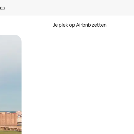
ven
Je plek op Airbnb zetten
en of swipen.