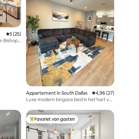
Gemiddelde beoordeling van 5 op 5, 25 recensies
5 (25)
n Bishop
ecensies
Appartement in South Dallas
Gemiddelde beoordelin
4,96 (27)
Luxe modern kingsize bed in het hart van
het centrum van Dallas
Favoriet van gasten
Topfavoriet van gasten