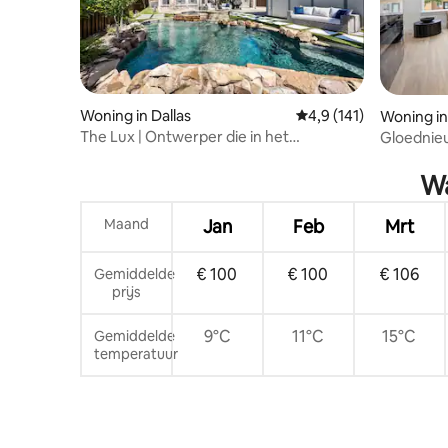
Woning in Dallas
Gemiddelde beoordelin
4,9 (141)
Woning in
The Lux | Ontwerper die in het
Gloednieu
historische Oaklawn woont
skyline va
Wa
Maand
Jan
Feb
Mrt
€ 100
€ 100
€ 106
Gemiddelde
prijs
9°C
11°C
15°C
Gemiddelde
temperatuur