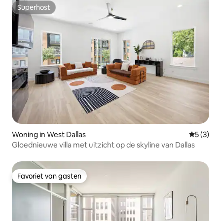
Superhost
Superhost
Woning in West Dallas
Gemiddeld
5 (3)
Gloednieuwe villa met uitzicht op de skyline van Dallas
Favoriet van gasten
Favoriet van gasten