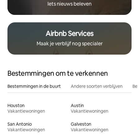
Iets nieuws beleven
Airbnb Services
Maak je verblijf nog specialer
Bestemmingen om te verkennen
Bestemmingen in de buurt
Andere soorten verblijven
Bes
Houston
Austin
Vakantiewoningen
Vakantiewoningen
San Antonio
Galveston
Vakantiewoningen
Vakantiewoningen