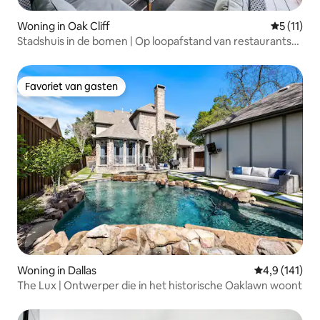
Woning in Oak Cliff
Gemiddeld
5 (11)
Stadshuis in de bomen | Op loopafstand van restaurants
en koffie
Favoriet van gasten
Favoriet van gasten
Woning in Dallas
Gemiddelde b
4,9 (141)
The Lux | Ontwerper die in het historische Oaklawn woont