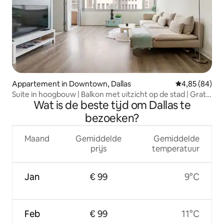
Appartement in Downtown, Dallas
Gemiddelde be
4,85 (84)
Suite in hoogbouw | Balkon met uitzicht op de stad | Gratis
Wat is de beste tijd om Dallas te
parkeren
bezoeken?
Maand
Gemiddelde
Gemiddelde
prijs
temperatuur
Jan
€ 99
9°C
Feb
€ 99
11°C