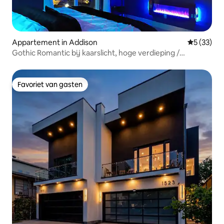
Appartement in Addison
Gemiddelde
5 (33)
Gothic Romantic bij kaarslicht, hoge verdieping /
privébalkon
Favoriet van gasten
Favoriet van gasten