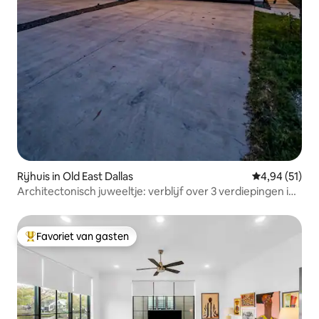
Rijhuis in Old East Dallas
Gemiddelde be
4,94 (51)
Architectonisch juweeltje: verblijf over 3 verdiepingen in
East Dallas
Favoriet van gasten
Topfavoriet van gasten