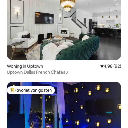
Woning in Uptown
Gemiddelde be
4,98 (92)
Uptown Dallas French Chateau
Favoriet van gasten
Topfavoriet van gasten