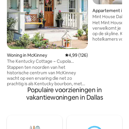
Appartement in 
n, Dallas
Mint House Dallas 
Hoekappartement
Het Mint House D
slaapkamers
verwelkomt je met
op de skyline. Kies
hotelkamers voor 
ruime apparteme
complete keuken 
Woning in McKinney
Gemiddelde beoordeling van 4,9
4,99 (126)
voor langere verbl
exclusieve toegan
The Kentucky Cottage ~ Cupola
en het fitnesscen
Lane~McK Square
Stappen ten noorden van het
accommodaties m
historische centrum van McKinney
voorzieningen bie
wacht op een ervaring die net zo
16.00 uur met een
prachtig is als Kentucky bourbon, met
terrein die op bep
Populaire voorzieningen in
zuidelijke gastvrijheid en de warmte van
beschikbaar is. Daa
de jaren die voorbij zijn. De
vakantiewoningen in Dallas
receptie 24/7 bere
Anthropologie-sfeer, bekleed met
apparaten, inclus
originele scheepslappen, hardhout en
via sms.
met de hand geblazen ramen, doet
denken aan derbydagen, bourbonpaden
en front-porchzitting. Onze
evenementenwaardige achtertuin