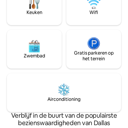
verwelkomt je om te zitten en te
genieten aan de open en sluiting van
Keuken
Wifi
elke dag, terwijl onze veelzijdige
keuken/koffiebar/drankstation uitnodigt
om huisgemaakte maaltijden en diner te
lachen.
Gratis parkeren op
Zwembad
het terrein
Airconditioning
Verblijf in de buurt van de populairste
bezienswaardigheden van Dallas