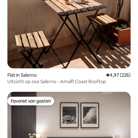
Flat in Salerno
Gemiddelde beo
4,97 (226)
Uitzicht op zee Salerno - Amalfi Coast Rooftop
Favoriet van gasten
Favoriet van gasten