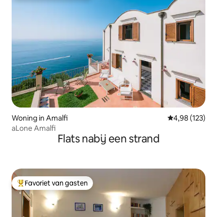
Woning in Amalfi
Gemiddelde beo
4,98 (123)
aLone Amalfi
Flats nabij een strand
Favoriet van gasten
Topfavoriet van gasten