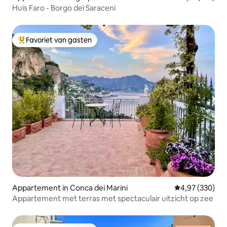
Huis Faro - Borgo dei Saraceni
Favoriet van gasten
Topfavoriet van gasten
Appartement in Conca dei Marini
Gemiddelde beo
4,97 (330)
Appartement met terras met spectaculair uitzicht op zee