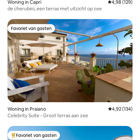
Woning in Capri
Gemiddelde beo
4,98 (129)
de cherubini, een terras met uitzicht op zee
Favoriet van gasten
Favoriet van gasten
Woning in Praiano
Gemiddelde beo
4,92 (134)
Celebrity Suite - Groot terras aan zee
Favoriet van gasten
Topfavoriet van gasten