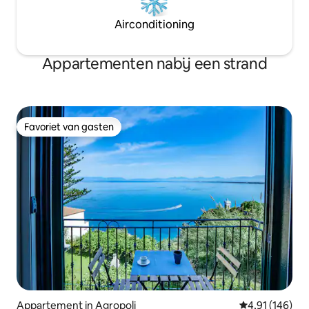
Airconditioning
Appartementen nabij een strand
Favoriet van gasten
Favoriet van gasten
Appartement in Agropoli
Gemiddelde beo
4,91 (146)