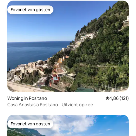
Favoriet van gasten
Favoriet van gasten
Woning in Positano
Gemiddelde beo
4,86 (121)
Casa Anastasia Positano - Uitzicht op zee
Favoriet van gasten
Favoriet van gasten