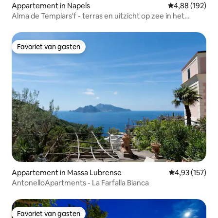
Appartement in Napels
Gemiddelde beo
4,88 (192)
Alma de Templars'f - terras en uitzicht op zee in het
centrum
Favoriet van gasten
Favoriet van gasten
Appartement in Massa Lubrense
Gemiddelde beo
4,93 (157)
AntonelloApartments - La Farfalla Bianca
Favoriet van gasten
Favoriet van gasten