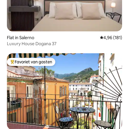
Flat in Salerno
Gemiddelde beo
4,96 (181)
Luxury House Dogana 37
Favoriet van gasten
Topfavoriet van gasten