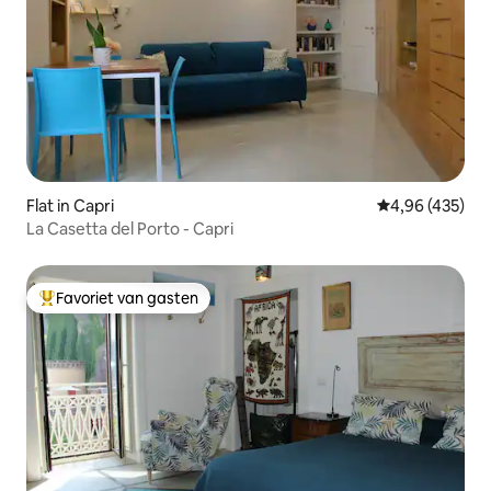
Flat in Capri
Gemiddelde beo
4,96 (435)
La Casetta del Porto - Capri
Favoriet van gasten
Topfavoriet van gasten