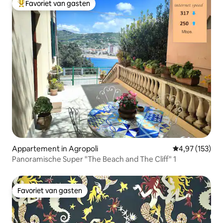
Favoriet van gasten
Topfavoriet van gasten
Appartement in Agropoli
Gemiddelde beo
4,97 (153)
Panoramische Super "The Beach and The Cliff" 1
Favoriet van gasten
Favoriet van gasten