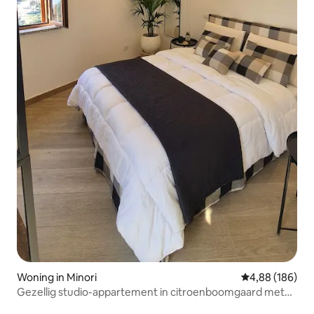
Woning in Minori
Gemiddelde beo
4,88 (186)
Gezellig studio-appartement in citroenboomgaard met
gratis parkeergelegenheid