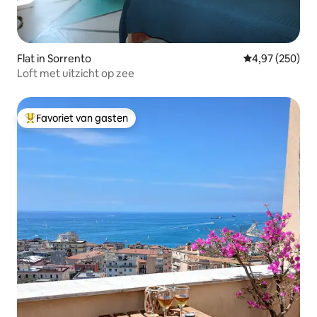
Flat in Sorrento
Gemiddelde beo
4,97 (250)
Loft met uitzicht op zee
Favoriet van gasten
Topfavoriet van gasten