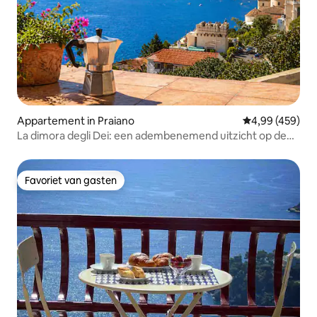
Appartement in Praiano
Gemiddelde beo
4,99 (459)
La dimora degli Dei: een adembenemend uitzicht op de
kust
Favoriet van gasten
Favoriet van gasten