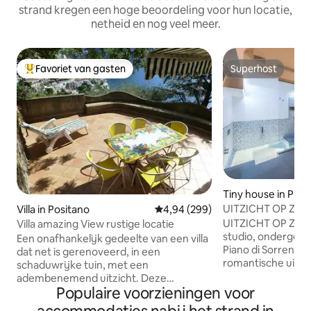
strand kregen een hoge beoordeling voor hun locatie,
netheid en nog veel meer.
Favoriet van gasten
Superhost
Topfavoriet van gasten
Superhost
Tiny house in Pian
nto
UITZICHT OP ZEE 
Villa in Positano
Gemiddelde beoordeling van 4,9
4,94 (299)
UITZICHT OP ZEE i
Villa amazing View rustige locatie
studio, ondergedo
Een onafhankelijk gedeelte van een villa
Piano di Sorrento.
dat net is gerenoveerd, in een
romantische uitjes
schaduwrijke tuin, met een
willen ontsnappen
adembenemend uitzicht. Deze
stad en een ontsp
Populaire voorzieningen voor
bevoorrechte plek, op een rotsachtige
doorbrengen. Zeezi
klif in Positano, tussen de zee, de bergen