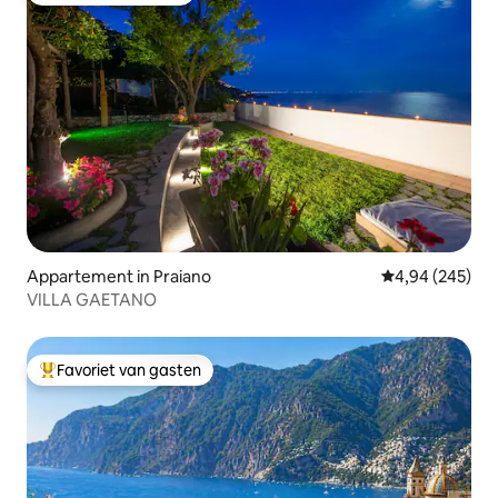
Appartement in Praiano
Gemiddelde beo
4,94 (245)
VILLA GAETANO
Favoriet van gasten
Topfavoriet van gasten