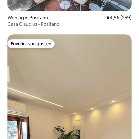
Woning in Positano
Gemiddelde beo
4,96 (269)
Casa Claudius - Positano
Favoriet van gasten
Favoriet van gasten