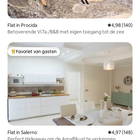
Flat in Procida
Gemiddelde beo
4,98 (140)
Betoverende Vi.Ta./B&B met eigen toegang tot de zee
Favoriet van gasten
Topfavoriet van gasten
Flat in Salerno
Gemiddelde beo
4,97 (148)
Perfect Hideaway om de Amalfikust te verkennen