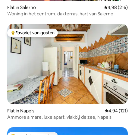
Flat in Salerno
Gemiddelde beo
4,98 (216)
Woning in het centrum, dakterras, hart van Salerno
Favoriet van gasten
Topfavoriet van gasten
Flat in Napels
Gemiddelde beo
4,94 (121)
Ammore a mare, luxe apart. vlakbij de zee, Napels