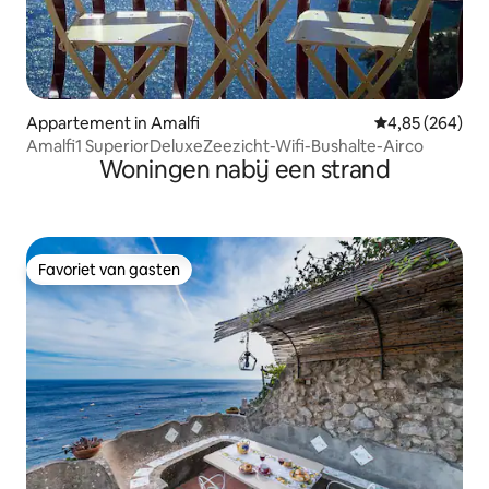
Appartement in Amalfi
Gemiddelde beo
4,85 (264)
Amalfi1 SuperiorDeluxeZeezicht-Wifi-Bushalte-Airco
Woningen nabij een strand
Favoriet van gasten
Favoriet van gasten