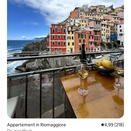
Appartement in Riomaggiore
Gemiddelde beo
4,99 (218)
De zee thuis