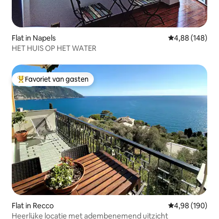
Flat in Napels
Gemiddelde beo
4,88 (148)
HET HUIS OP HET WATER
Favoriet van gasten
Topfavoriet van gasten
Flat in Recco
Gemiddelde beo
4,98 (190)
Heerlijke locatie met adembenemend uitzicht