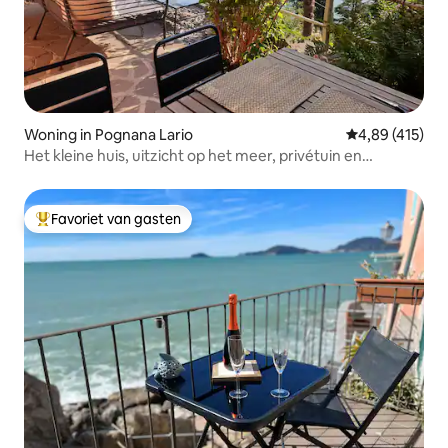
Woning in Pognana Lario
Gemiddelde beo
4,89 (415)
Het kleine huis, uitzicht op het meer, privétuin en
parkeren
Favoriet van gasten
Topfavoriet van gasten