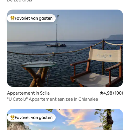
Favoriet van gasten
Topfavoriet van gasten
Appartement in Scilla
Gemiddelde beo
4,98 (100)
"U Catoiu" Appartement aan zee in Chianalea
Favoriet van gasten
Topfavoriet van gasten