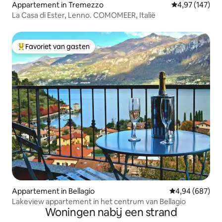
Appartement in Tremezzo
Gemiddelde beo
4,97 (147)
La Casa di Ester, Lenno. COMOMEER, Italië
Favoriet van gasten
Topfavoriet van gasten
Appartement in Bellagio
Gemiddelde beo
4,94 (687)
Lakeview appartement in het centrum van Bellagio
Woningen nabij een strand