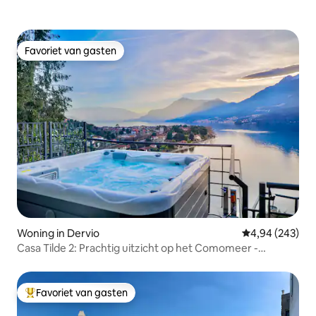
Favoriet van gasten
Favoriet van gasten
Woning in Dervio
Gemiddelde beo
4,94 (243)
Casa Tilde 2: Prachtig uitzicht op het Comomeer -
Bubbelbad
Favoriet van gasten
Topfavoriet van gasten