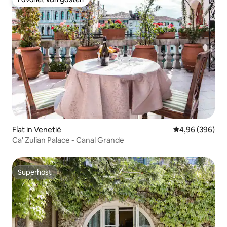
Favoriet van gasten
Flat in Venetië
Gemiddelde beo
4,96 (396)
Ca' Zulian Palace - Canal Grande
Superhost
Superhost