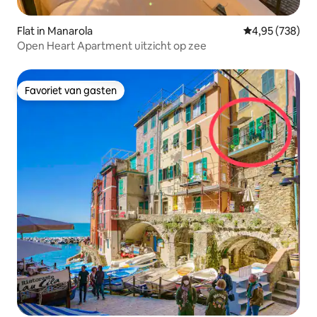
Flat in Manarola
Gemiddelde beo
4,95 (738)
Open Heart Apartment uitzicht op zee
Favoriet van gasten
Favoriet van gasten