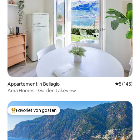
Appartement in Bellagio
Gemiddelde 
5 (145)
Ama Homes - Garden Lakeview
Favoriet van gasten
Topfavoriet van gasten