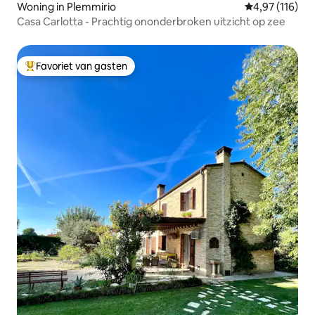
Woning in Plemmirio
Gemiddelde beo
4,97 (116)
Casa Carlotta - Prachtig ononderbroken uitzicht op zee
Favoriet van gasten
Topfavoriet van gasten