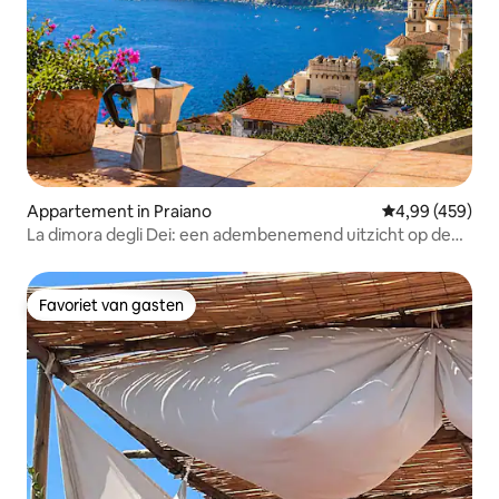
Appartement in Praiano
Gemiddelde beo
4,99 (459)
La dimora degli Dei: een adembenemend uitzicht op de
kust
Favoriet van gasten
Favoriet van gasten