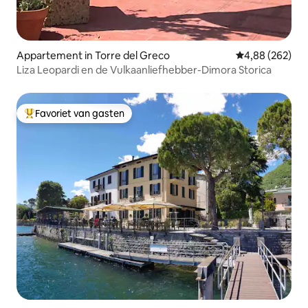
Appartement in Torre del Greco
Gemiddelde beo
4,88 (262)
Liza Leopardi en de Vulkaanliefhebber-Dimora Storica
Favoriet van gasten
Topfavoriet van gasten