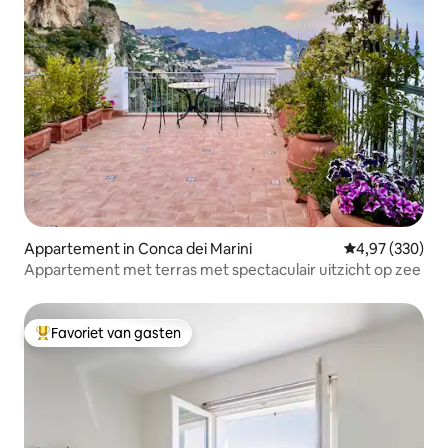
Appartement in Conca dei Marini
Gemiddelde beo
4,97 (330)
Appartement met terras met spectaculair uitzicht op zee
Favoriet van gasten
Topfavoriet van gasten