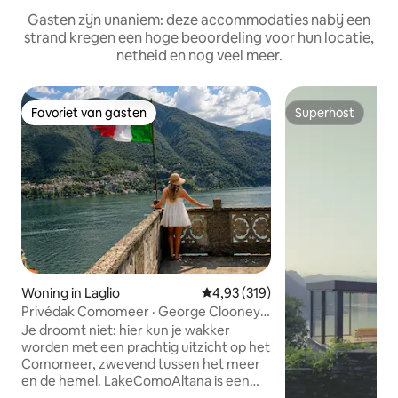
Gasten zijn unaniem: deze accommodaties nabij een
strand kregen een hoge beoordeling voor hun locatie,
netheid en nog veel meer.
Favoriet van gasten
Superhost
Favoriet van gasten
Superhost
Woning in Laglio
Gemiddelde beoordeling van 4,9
4,93 (319)
Privédak Comomeer · George Clooney
Laglio
Je droomt niet: hier kun je wakker
worden met een prachtig uitzicht op het
Comomeer, zwevend tussen het meer
en de hemel. LakeComoAltana is een
unieke, 400 jaar oude woning met