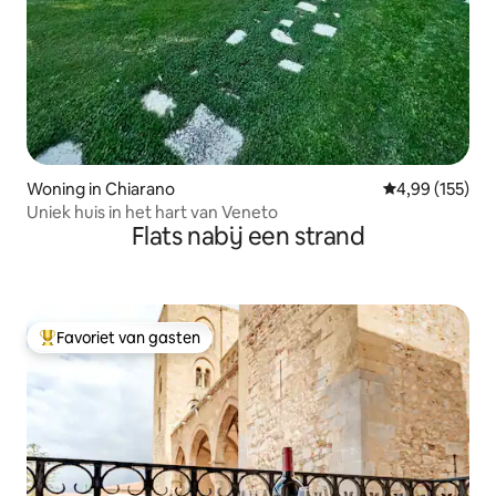
Woning in Chiarano
Gemiddelde beo
4,99 (155)
Uniek huis in het hart van Veneto
Flats nabij een strand
Favoriet van gasten
Topfavoriet van gasten