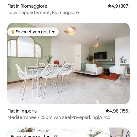
Flat in Riomaggiore
Gemiddelde be
4,9 (307)
Lucy's appartement, Riomaggiore
Favoriet van gasten
Topfavoriet van gasten
Flat in Imperia
Gemiddelde beo
4,98 (156)
Méditerranée - 200m van zee|Privéparking|Airco
Favoriet van gasten