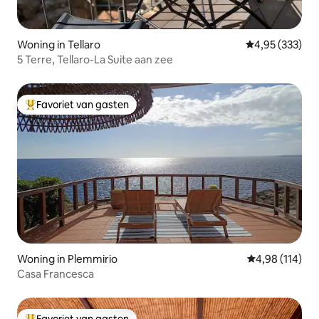
Woning in Tellaro
Gemiddelde beo
4,95 (333)
5 Terre, Tellaro-La Suite aan zee
Favoriet van gasten
Topfavoriet van gasten
Woning in Plemmirio
Gemiddelde beo
4,98 (114)
Casa Francesca
Favoriet van gasten