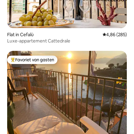
Flat in Cefalù
Gemiddelde beo
4,86 (285)
Luxe-appartement Cattedrale
Favoriet van gasten
Topfavoriet van gasten