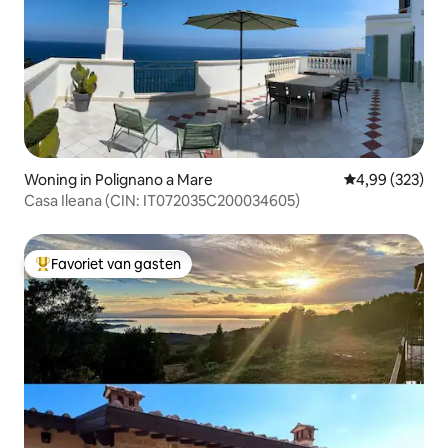
Woning in Polignano a Mare
Gemiddelde beo
4,99 (323)
Casa Ileana (CIN: IT072035C200034605)
Favoriet van gasten
Topfavoriet van gasten