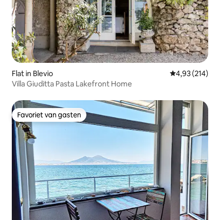
Flat in Blevio
Gemiddelde beo
4,93 (214)
Villa Giuditta Pasta Lakefront Home
Favoriet van gasten
Favoriet van gasten