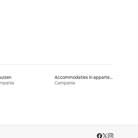
ecensies
huizen
Accommodaties in appartementen met diensten
mpania
Campania