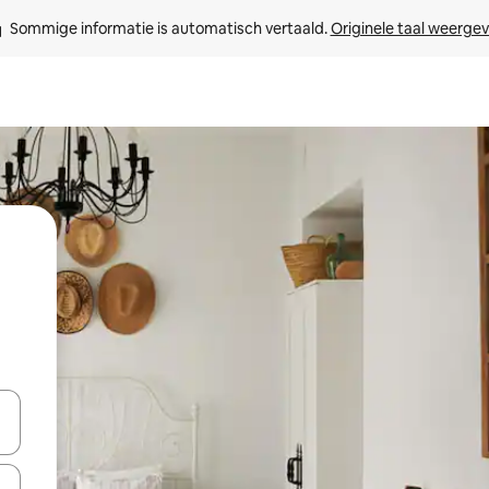
Sommige informatie is automatisch vertaald. 
Originele taal weerge
een keuze met je de pijltjestoetsen omhoog en omlaag, óf door te tikk