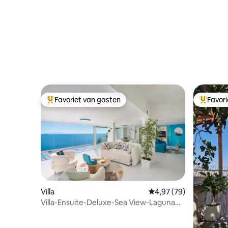
Favoriet van gasten
Favor
Topfavoriet van gasten
Topfavor
Villa
Gemiddelde beoordelin
4,97 (79)
Villa-Ensuite-Deluxe-Sea View-Laguna
Blu