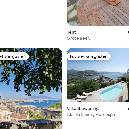
Tent
Grote Beer.
iet van gasten
Favoriet van gasten
iet van gasten
Favoriet van gasten
g van 4,97 op 5, 79 recensies
Vakantiewoning
Alelula Luxury Homespa