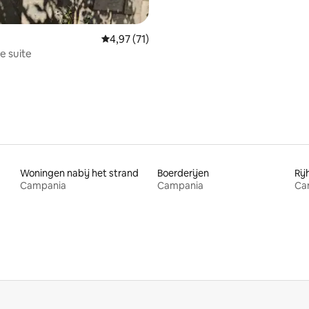
Gemiddelde beoordeling van 4,97 op 5, 71 r
4,97 (71)
ue suite
Woningen nabij het strand
Boerderijen
Rij
Campania
Campania
Ca