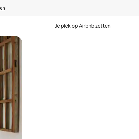
ven
Je plek op Airbnb zetten
en of swipen.