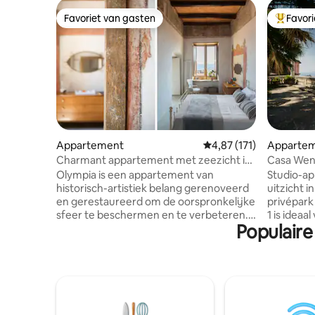
Favoriet van gasten
Favor
Favoriet van gasten
Topfavor
Appartement
Gemiddelde beoordeling
4,87 (171)
Apparte
Charmant appartement met zeezicht in
Casa Wen
het historische centrum
Chiaia
Olympia is een appartement van
Studio-a
historisch-artistiek belang gerenoveerd
uitzicht i
en gerestaureerd om de oorspronkelijke
privépark
sfeer te beschermen en te verbeteren.
1 is ideaa
Populaire
De bevoorrechte en prachtige positie,
maximaal 
dicht bij de belangrijkste toeristische en
wat je ze
culturele bezienswaardigheden van de
centrale l
oude binnenstad, stelt je in staat om de
op de Gol
Amalfikust en de zee te bewonderen
vind je Pi
vanuit de brede ramen. De slaapkamer
waterkant,
met tweepersoonsbed en de
San Carlo