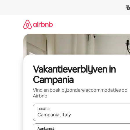
Ga
direct
naar
inhoud
Vakantieverblijven in
Campania
Vind en boek bijzondere accommodaties op
Airbnb
Locatie
Wanneer er resultaten beschikbaar zijn, maak je 
Aankomst