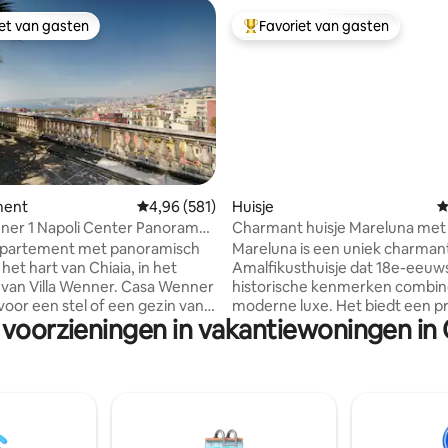
iet van gasten
Favoriet van gasten
iet van gasten
Topfavoriet van gasten
 van 4,87 op 5, 171 recensies
ment
Gemiddelde beoordeling van 4,96 op 5, 581 r
4,96 (581)
Huisje
G
ner 1 Napoli Center Panorama
Charmant huisje Mareluna met 
op Capri
ppartement met panoramisch
Mareluna is een uniek charman
n het hart van Chiaia, in het
Amalfikusthuisje dat 18e-eeuw
 van Villa Wenner. Casa Wenner
historische kenmerken combin
l voor een stel of een gezin van
moderne luxe. Het biedt een p
 voorzieningen in vakantiewoningen i
vier personen en combineert
panoramisch uitzicht op zee e
lden samen vindt in Napels: een
elegant interieur met details zo
ocatie, stilte, groen en uitzicht
kastanjebalken, traditionele te
f. Op een paar minuten lopen
moderne voorzieningen zoals a
azza del Plebiscito, de
smart-tv. Unieke details zoals
 Via Chiaia, Via Toledo, Teatro
gerenoveerde badkamers met 
 en de haven. Met de metro,
steen en een 200 jaar oude was