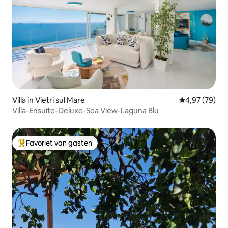
Villa in Vietri sul Mare
Gemiddelde be
4,97 (79)
Villa-Ensuite-Deluxe-Sea View-Laguna Blu
Favoriet van gasten
Topfavoriet van gasten