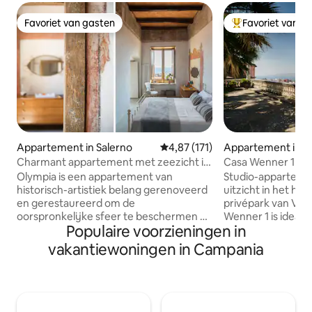
Favoriet van gasten
Favoriet van g
Favoriet van gasten
Topfavoriet van 
Appartement in Salerno
Gemiddelde beoordeling van 4,8
4,87 (171)
Appartement in N
Charmant appartement met zeezicht in
Casa Wenner 1 Na
het historische centrum
Chiaia
Olympia is een appartement van
Studio-apparteme
historisch-artistiek belang gerenoveerd
uitzicht in het hart
en gerestaureerd om de
privépark van Vill
oorspronkelijke sfeer te beschermen en
Wenner 1 is ideaal
Populaire voorzieningen in
te verbeteren. De bevoorrechte en
gezin van maximaa
prachtige positie, dicht bij de
combineert wat je
vakantiewoningen in Campania
belangrijkste toeristische en culturele
Napels: een central
bezienswaardigheden van de oude
en uitzicht op de 
binnenstad, stelt je in staat om de
minuten lopen vind
Amalfikust en de zee te bewonderen
Plebiscito, de wate
vanuit de brede ramen. De slaapkamer
Toledo, Teatro San