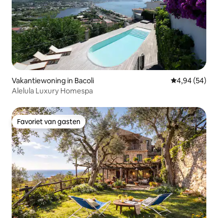
Vakantiewoning in Bacoli
Gemiddelde be
4,94 (54)
Alelula Luxury Homespa
Favoriet van gasten
Favoriet van gasten