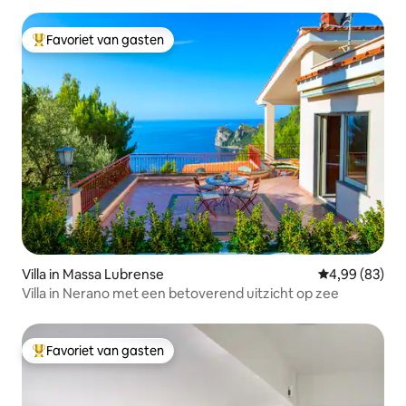
Favoriet van gasten
Topfavoriet van gasten
Villa in Massa Lubrense
Gemiddelde be
4,99 (83)
Villa in Nerano met een betoverend uitzicht op zee
Favoriet van gasten
Topfavoriet van gasten