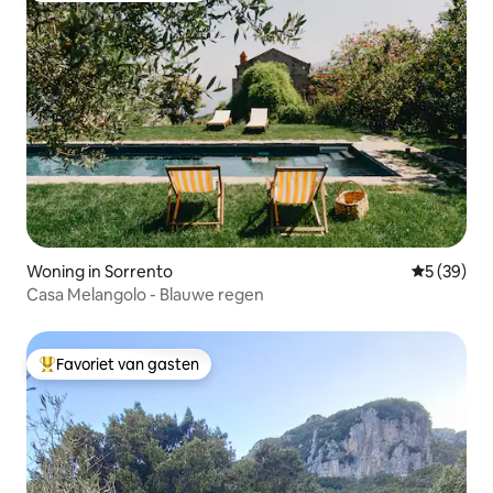
Woning in Sorrento
Gemiddelde
5 (39)
Casa Melangolo - Blauwe regen
Favoriet van gasten
Topfavoriet van gasten