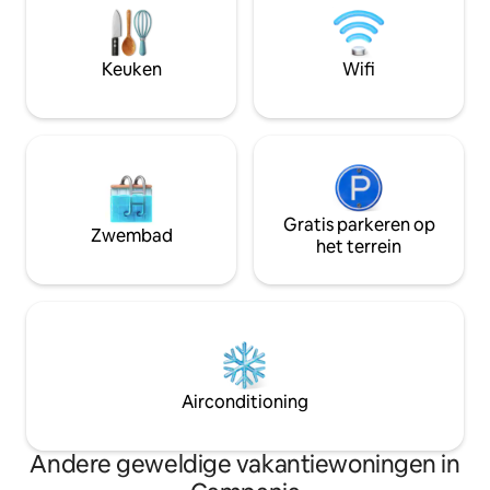
met tweepersoonsbed en de
Met de metro, kabe
eenpersoonsslaapbank in de
Chiaia kom je gema
woonkamer is geschikt voor maximaal 3
historische centr
Keuken
Wifi
personen. Met Julius Studio is onderdeel
eilanden en de ar
van Trotula Charming House en is
vindplaatsen.
geschikt voor maximaal zes personen.
Gratis parkeren op
Zwembad
het terrein
Airconditioning
Andere geweldige vakantiewoningen in