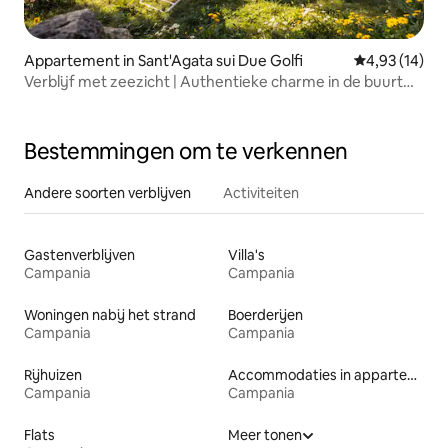
Appartement in Sant'Agata sui Due Golfi
Gemiddelde be
4,93 (14)
Verblijf met zeezicht | Authentieke charme in de buurt
van Positano
Bestemmingen om te verkennen
Andere soorten verblijven
Activiteiten
Gastenverblijven
Villa's
Campania
Campania
Woningen nabij het strand
Boerderijen
Campania
Campania
Rijhuizen
Accommodaties in appartementen met diensten
Campania
Campania
Flats
Meer tonen