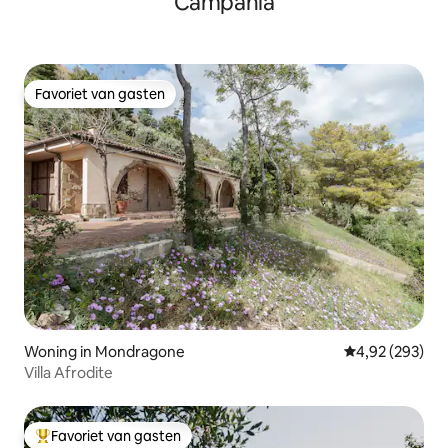
Campania
Favoriet van gasten
Favoriet van gasten
Woning in Mondragone
Gemiddelde beo
4,92 (293)
Villa Afrodite
Favoriet van gasten
Topfavoriet van gasten