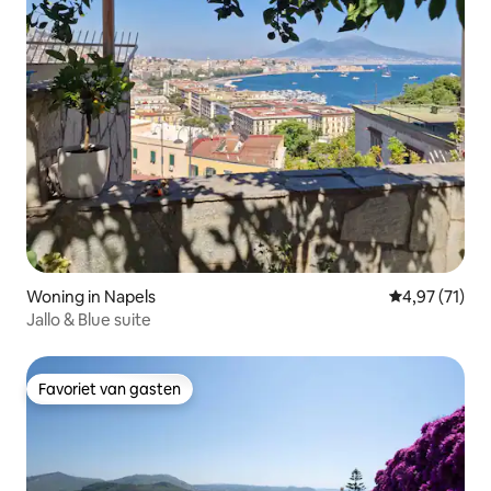
Woning in Napels
Gemiddelde be
4,97 (71)
Jallo & Blue suite
Favoriet van gasten
Favoriet van gasten