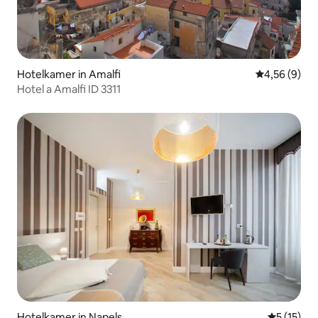
Hotelkamer in Amalfi
Gemiddelde b
4,56 (9)
Hotel a Amalfi ID 3311
Hotelkamer in Napels
Gemiddeld
5 (15)