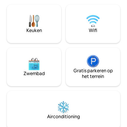
interieurs en een privéterras van 60 m²
badkamer met rui
met uitzicht op zee, ideaal om te
smart-tv, wifi, air
ontspannen terwijl je geniet van een
minibar. Bij aanko
prachtig uitzicht op de kust. Het ligt op
welkomstpakket voo
de meest begeerde locatie van de stad,
meteen kunt genie
met restaurants en diensten op slechts
Keuken
Wifi
en comfortabel ver
een steenworp afstand, het is de
perfecte uitvalsbasis!
Gratis parkeren op
Zwembad
het terrein
Airconditioning