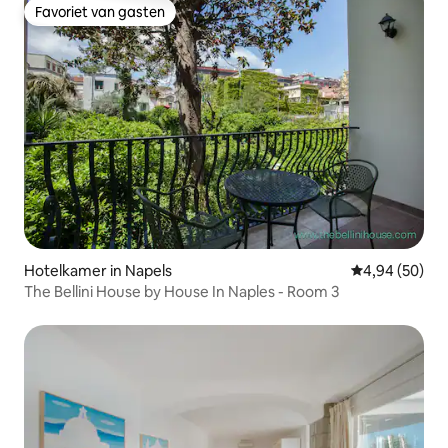
Favoriet van gasten
Favoriet van gasten
Hotelkamer in Napels
Gemiddelde be
4,94 (50)
The Bellini House by House In Naples - Room 3