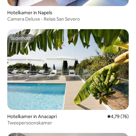
Hotelkamer in Napels
Camera Deluxe - Relais San Severo
Superhost
Superhost
Hotelkamer in Anacapri
Gemiddelde be
4,79 (76)
Tweepersoonskamer