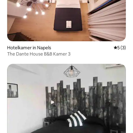
Hotelkamer in Napels
Gemiddeld
5 (3)
The Dante House B&B Kamer 3