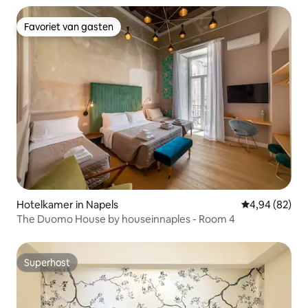
Favoriet van gasten
Favoriet van gasten
Hotelkamer in Napels
Gemiddelde be
4,94 (82)
The Duomo House by houseinnaples - Room 4
Superhost
Superhost