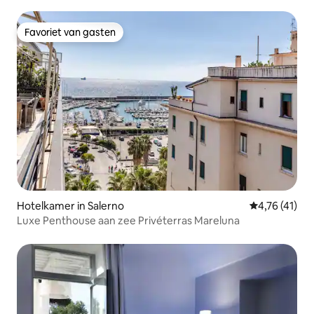
Favoriet van gasten
Favoriet van gasten
Hotelkamer in Salerno
Gemiddelde b
4,76 (41)
Luxe Penthouse aan zee Privéterras Mareluna