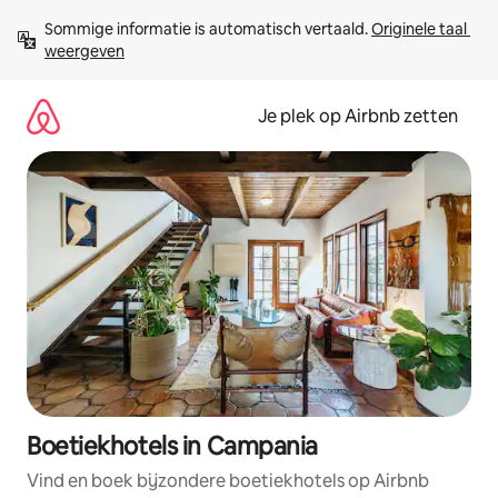
Ga
Sommige informatie is automatisch vertaald. 
Originele taal 
direct
weergeven
naar
inhoud
Je plek op Airbnb zetten
Boetiekhotels in Campania
Vind en boek bijzondere boetiekhotels op Airbnb