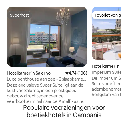
Superhost
Favoriet van gas
Superhost
Favoriet van gas
Hotelkamer in Po
Imperium Suite Ba
Hotelkamer in Salerno
Gemiddelde beoordeling van 4,7
4,74 (106)
uitzicht op het he
De Imperium Suit
Luxe penthouse aan zee - 2 slaapkamers
Suites heeft een 
Mareluna
Deze exclusieve Super Suite ligt aan de
adembenemend uit
kust van Salerno, in een prestigieus
heiligdom van Pomp
gebouw direct tegenover de
het voelt alsof je
veerbootterminal naar de Amalfikust en
suite ligt in het ha
Populaire voorzieningen voor
op slechts 100 meter van het centraal
steenworp afstan
station. De suite heeft twee
boetiekhotels in Campania
archeologische ruï
slaapkamers en 120 m² aan ruimte,
tegenover het trei
waaronder 60 m² aan elegante
biedt een tweepe