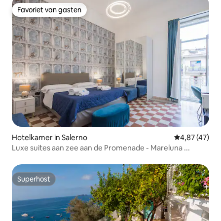
Favoriet van gasten
Favoriet van gasten
Hotelkamer in Salerno
Gemiddelde be
4,87 (47)
Luxe suites aan zee aan de Promenade - Mareluna ...
Superhost
Superhost