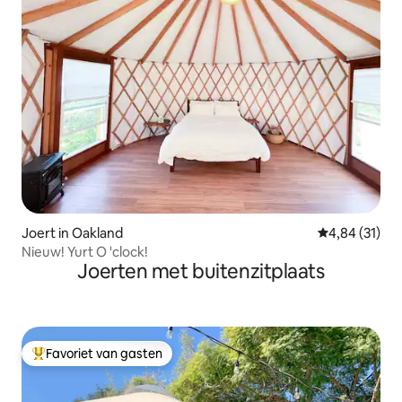
Joert in Oakland
Gemiddelde be
4,84 (31)
Nieuw! Yurt O 'clock!
Joerten met buitenzitplaats
Favoriet van gasten
Topfavoriet van gasten