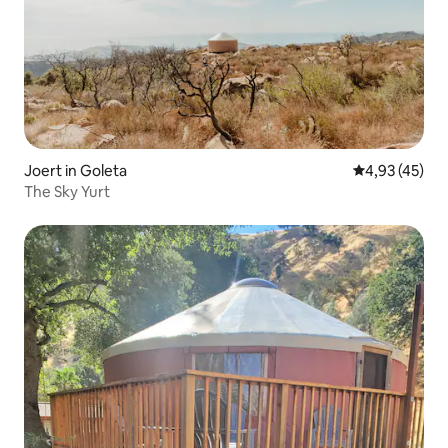
Joert in Goleta
Gemiddelde be
4,93 (45)
The Sky Yurt