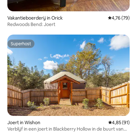
Vakantieboerderij in Orick
Gemiddelde be
4,76 (79)
Redwoods Bend: Joert
Superhost
Superhost
Joert in Wishon
Gemiddelde be
4,85 (91)
Verblijf in een joert in Blackberry Hollow in de buurt van
Yosemite