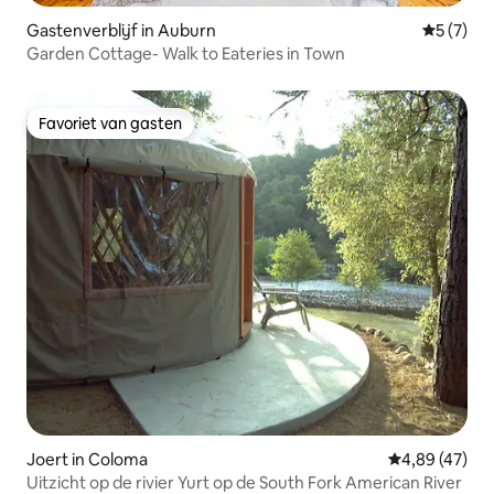
Gastenverblijf in Auburn
Gemiddeld
5 (7)
Garden Cottage- Walk to Eateries in Town
Favoriet van gasten
Favoriet van gasten
Joert in Coloma
Gemiddelde be
4,89 (47)
Uitzicht op de rivier Yurt op de South Fork American River