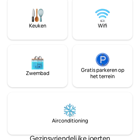
Adembenemende u
eerbetoon aan de Inheemse mensen en
op je tijdens de r
vroegen we om zegeningen van de
joert in de bergen,
geesten om hier te wonen. We hebben
minuten van het 
slijterende rotsen, stukken Chinees
Keuken
Wifi
Barbara.
aardewerk en oude vuurplaatsen op het
land ontdekt.
Gratis parkeren op
Zwembad
het terrein
Airconditioning
Gezinsvriendelijke joerten