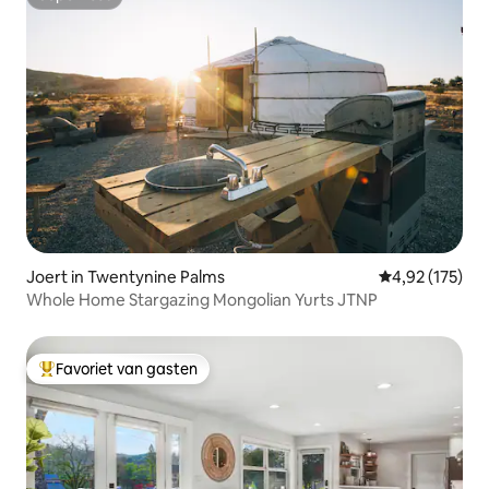
Superhost
Joert in Twentynine Palms
Gemiddelde beo
4,92 (175)
Whole Home Stargazing Mongolian Yurts JTNP
Favoriet van gasten
Topfavoriet van gasten