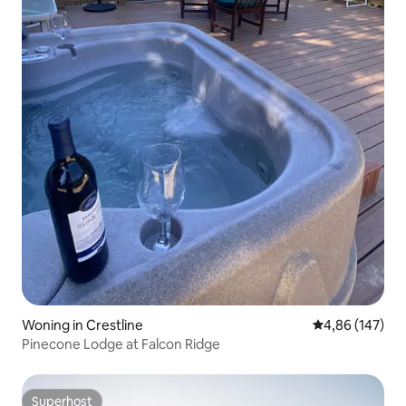
Woning in Crestline
Gemiddelde beo
4,86 (147)
Pinecone Lodge at Falcon Ridge
Superhost