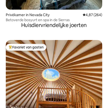
Privékamer in Nevada City
Gemiddelde beo
4,87 (264)
Betoverde bosyurt en spa in de Sierras
Huisdiervriendelijke joerten
Favoriet van gasten
Topfavoriet van gasten