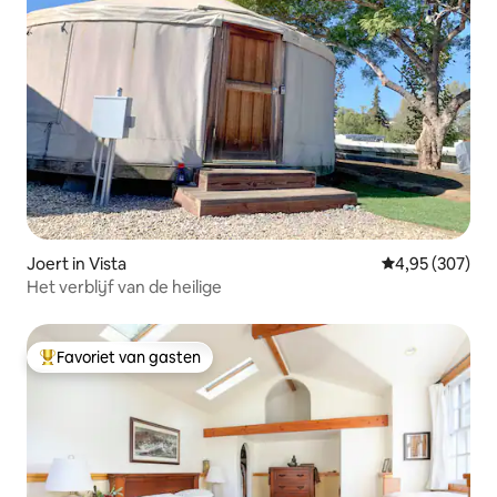
Joert in Vista
Gemiddelde beo
4,95 (307)
Het verblijf van de heilige
Favoriet van gasten
Topfavoriet van gasten