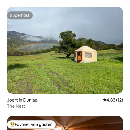
Superhost
Superhost
Joert in Dunlap
Gemiddelde be
4,83 (12)
The Nest
Favoriet van gasten
Topfavoriet van gasten