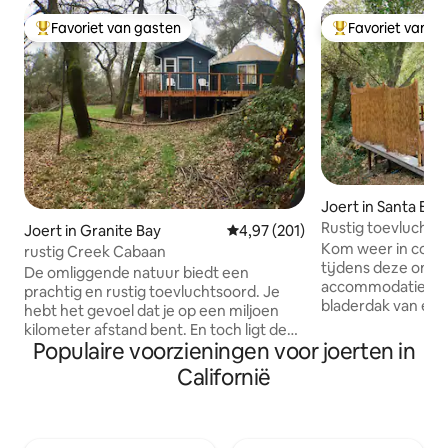
Favoriet van gasten
Favoriet van g
Topfavoriet van gasten
Topfavoriet van 
Joert in Santa Bar
Rustig toevluchts
Joert in Granite Bay
Gemiddelde beoordeling van 4,9
4,97 (201)
Kom weer in cont
rustig Creek Cabaan
tijdens deze onve
De omliggende natuur biedt een
accommodatie. G
prachtig en rustig toevluchtsoord. Je
bladerdak van ei
hebt het gevoel dat je op een miljoen
Barbara en wijnlan
kilometer afstand bent. En toch ligt de
joert het perfecte uitje. Als 
Populaire voorzieningen voor joerten in
stad op slechts 5 minuten rijden,
bent naar een uni
waardoor je toegang hebt tot alles wat je
Californië
wilde schoonheid 
nodig hebt tijdens je verblijf. We
ervaren, je houdt
beschouwen ons land als een heilige,
zijn door de natuu
helende plek. Voordat we op dit terrein
avontuur, dan is di
bouwden, gaven we een speciaal