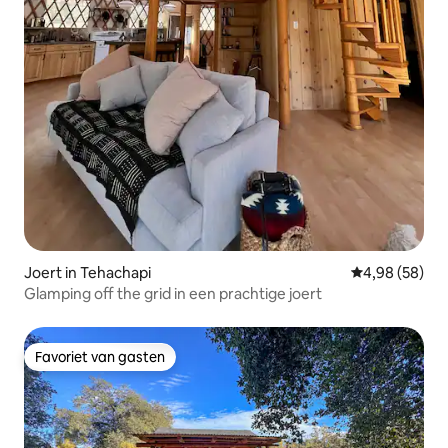
Joert in Tehachapi
Gemiddelde be
4,98 (58)
Glamping off the grid in een prachtige joert
Favoriet van gasten
Favoriet van gasten