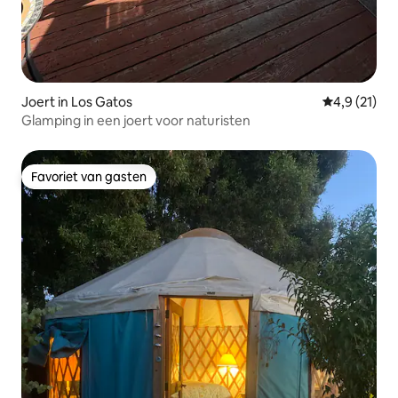
Joert in Los Gatos
Gemiddelde 
4,9 (21)
Glamping in een joert voor naturisten
Favoriet van gasten
Favoriet van gasten