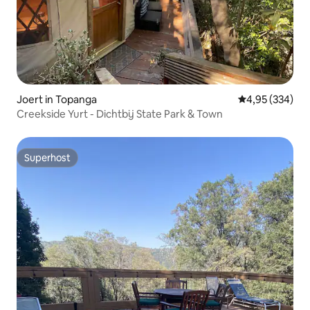
Joert in Topanga
Gemiddelde beo
4,95 (334)
Creekside Yurt - Dichtbij State Park & Town
Superhost
Superhost