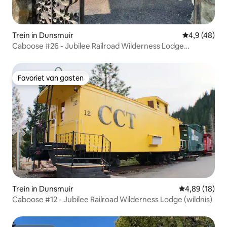
Trein in Dunsmuir
Gemiddelde b
4,9 (48)
Caboose #26 - Jubilee Railroad Wilderness Lodge
(wildnislodge)
Favoriet van gasten
Favoriet van gasten
Trein in Dunsmuir
Gemiddelde be
4,89 (18)
Caboose #12 - Jubilee Railroad Wilderness Lodge (wildnis)