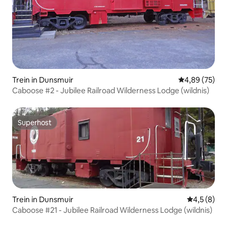
Trein in Dunsmuir
Gemiddelde be
4,89 (75)
Caboose #2 - Jubilee Railroad Wilderness Lodge (wildnis)
Superhost
Superhost
Trein in Dunsmuir
Gemiddelde 
4,5 (8)
Caboose #21 - Jubilee Railroad Wilderness Lodge (wildnis)