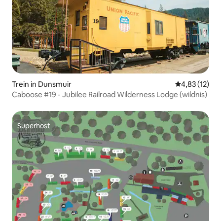
Trein in Dunsmuir
Gemiddelde be
4,83 (12)
Caboose #19 - Jubilee Railroad Wilderness Lodge (wildnis)
Superhost
Superhost