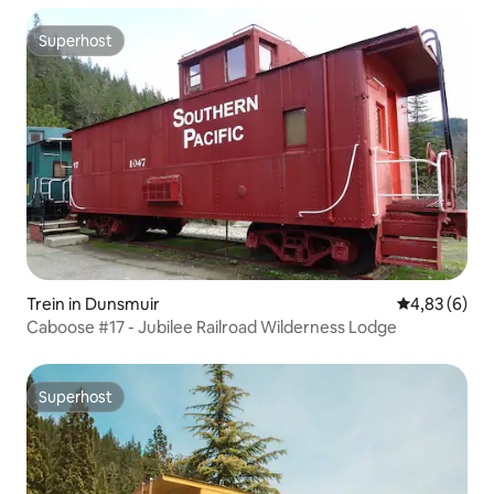
Superhost
Superhost
Trein in Dunsmuir
Gemiddelde b
4,83 (6)
Caboose #17 - Jubilee Railroad Wilderness Lodge
Superhost
Superhost