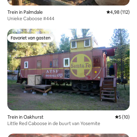
Trein in Palmdale
Gemiddelde beo
4,98 (112)
Unieke Caboose #444
Favoriet van gasten
Favoriet van gasten
Trein in Oakhurst
Gemiddelde
5 (10)
Little Red Caboose in de buurt van Yosemite