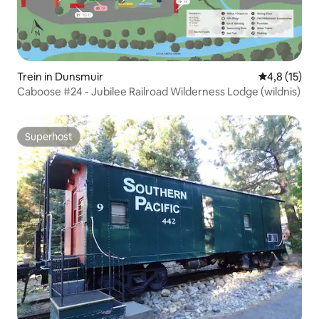
Trein in Dunsmuir
Gemiddelde 
4,8 (15)
Caboose #24 - Jubilee Railroad Wilderness Lodge (wildnis)
Superhost
Superhost