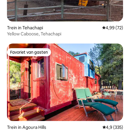
Trein in Tehachapi
Gemiddelde be
4,99 (72)
Yellow Caboose, Tehachapi
Favoriet van gasten
Favoriet van gasten
Trein in Agoura Hills
Gemiddelde be
4,9 (335)