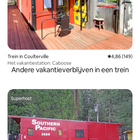
Trein in Coulterville
Gemiddelde beo
4,86 (149)
Het vakantiestation: Caboose
Andere vakantieverblijven in een trein
Superhost
Superhost