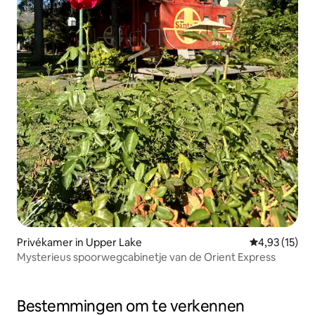
Privékamer in Upper Lake
Gemiddelde be
4,93 (15)
Mysterieus spoorwegcabinetje van de Orient Express
Bestemmingen om te verkennen