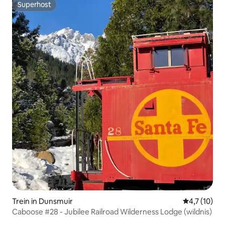
Superhost
Superhost
Trein in Dunsmuir
Gemiddelde 
4,7 (10)
Caboose #28 - Jubilee Railroad Wilderness Lodge (wildnis)