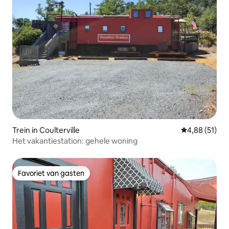
Trein in Coulterville
Gemiddelde be
4,88 (51)
Het vakantiestation: gehele woning
Favoriet van gasten
Favoriet van gasten