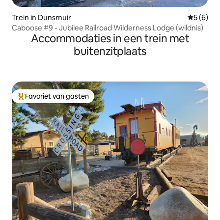
Trein in Dunsmuir
Gemiddeld
5 (6)
Caboose #9 - Jubilee Railroad Wilderness Lodge (wildnis)
Accommodaties in een trein met
buitenzitplaats
Favoriet van gasten
Topfavoriet van gasten