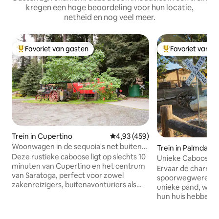
kregen een hoge beoordeling voor hun locatie,
netheid en nog veel meer.
Favoriet van gasten
Favoriet van g
Topfavoriet van gasten
Topfavoriet van 
Trein in Cupertino
Gemiddelde beoordeling van 4,9
4,93 (459)
Woonwagen in de sequoia's net buiten
Trein in Palmdale
Cupertino
Deze rustieke caboose ligt op slechts 10
Unieke Caboose 
minuten van Cupertino en het centrum
Ervaar de charme 
van Saratoga, perfect voor zowel
spoorwegwereld al
zakenreizigers, buitenavonturiers als
unieke pand, waar d
alles daartussenin. Er zijn veel
hun huis hebben 
nabijgelegen wandel- en fietspaden,
Caboose-accommo
evenals andere spannende
in een pittoreske