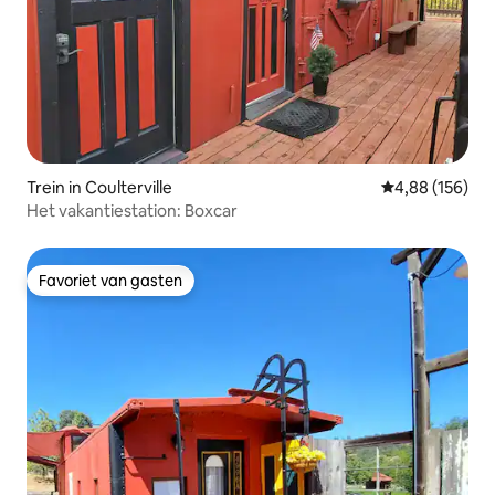
Trein in Coulterville
Gemiddelde beo
4,88 (156)
Het vakantiestation: Boxcar
Favoriet van gasten
Favoriet van gasten