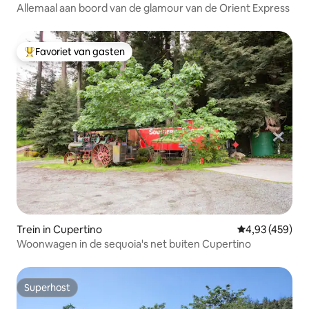
Allemaal aan boord van de glamour van de Orient Express
Favoriet van gasten
Topfavoriet van gasten
Trein in Cupertino
Gemiddelde beo
4,93 (459)
Woonwagen in de sequoia's net buiten Cupertino
Superhost
Superhost