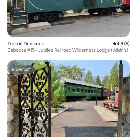
Trein in Dunsmuir
Gemiddelde 
4,8 (5)
Caboose #15 - Jubilee Railroad Wilderness Lodge (wildnis)
Superhost
Superhost