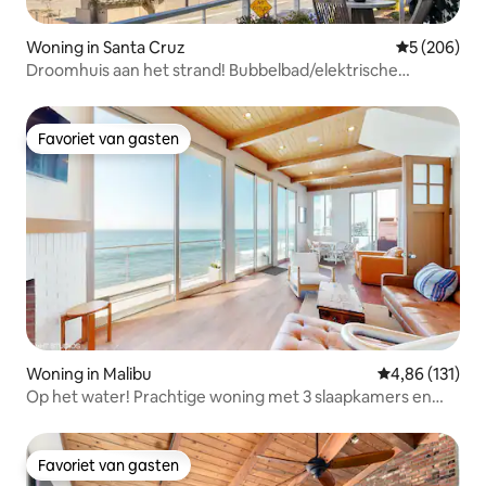
Woning in Santa Cruz
Gemiddelde 
5 (206)
Droomhuis aan het strand! Bubbelbad/elektrische
fietsen/surfplanken
Favoriet van gasten
Favoriet van gasten
Woning in Malibu
Gemiddelde beo
4,86 (131)
Op het water! Prachtige woning met 3 slaapkamers en
bubbelbad
Favoriet van gasten
Favoriet van gasten