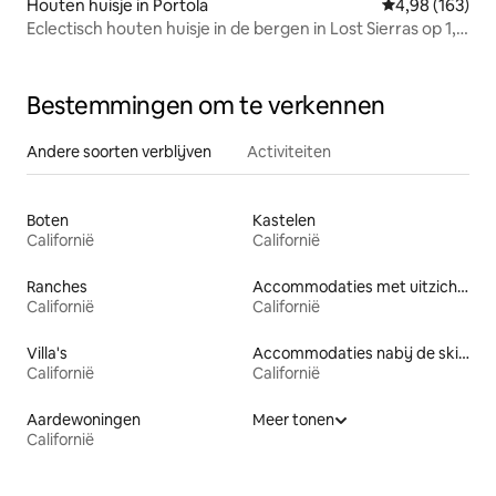
Houten huisje in Portola
Gemiddelde beo
4,98 (163)
Eclectisch houten huisje in de bergen in Lost Sierras op 1,2
hectare
Bestemmingen om te verkennen
Andere soorten verblijven
Activiteiten
Boten
Kastelen
Californië
Californië
Ranches
Accommodaties met uitzicht op het strand
Californië
Californië
Villa's
Accommodaties nabij de skipiste
Californië
Californië
Aardewoningen
Meer tonen
Californië