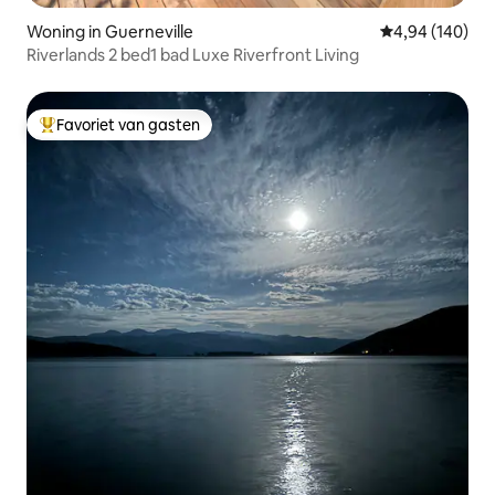
Woning in Guerneville
Gemiddelde beo
4,94 (140)
Riverlands 2 bed1 bad Luxe Riverfront Living
Favoriet van gasten
Topfavoriet van gasten