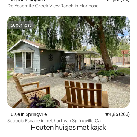
De Yosemite Creek View Ranch in Mariposa
Superhost
Superhost
Huisje in Springville
Gemiddelde beo
4,85 (263)
Sequoia Escape in het hart van Springville,Ca.
Houten huisjes met kajak