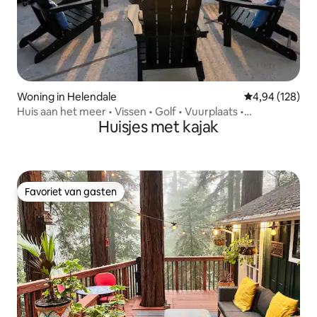
Woning in Helendale
Gemiddelde beo
4,94 (128)
Huis aan het meer • Vissen • Golf • Vuurplaats •
Huisjes met kajak
Spelletjeskamer
Favoriet van gasten
Favoriet van gasten