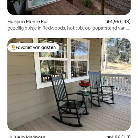
Huisje in Monte Rio
Gemiddelde beo
4,95 (148)
gezellig huisje in Redwoods, hot tub, op loopafstand van
de rivier
Favoriet van gasten
Topfavoriet van gasten
Huisje in Mariposa
Gemiddelde beo
4,96 (113)