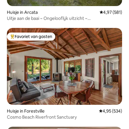
Huisje in Arcata
Gemiddelde beo
4,97 (581)
Uitje aan de baai ~ Ongelooflijk uitzicht ~
Huisdiervriendelijk
Favoriet van gasten
Topfavoriet van gasten
Huisje in Forestville
Gemiddelde beo
4,95 (534)
Cosmo Beach Riverfront Sanctuary