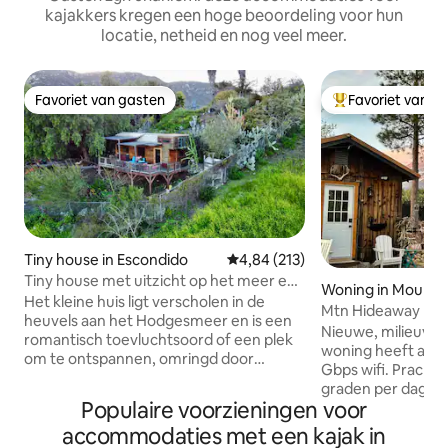
kajakkers kregen een hoge beoordeling voor hun
locatie, netheid en nog veel meer.
Favoriet van gasten
Favoriet van g
Favoriet van gasten
Topfavoriet van 
Tiny house in Escondido
Gemiddelde beoordeling van 4,8
4,84 (213)
Tiny house met uitzicht op het meer en
Woning in Mount 
zwembad op de heuvel
Het kleine huis ligt verscholen in de
Mtn Hideaway met 
heuvels aan het Hodgesmeer en is een
Nieuwe, milieuvri
romantisch toevluchtsoord of een plek
woning heeft alle vo
om te ontspannen, omringd door
Gbps wifi. Prachtig
natuur, met veel voorzieningen, zodat je
graden per dag en
geen comfort hoeft op te offeren.
Populaire voorzieningen voor
genieten 's nachts
Uitzicht op het meer en de bergen van
je genieten van het
accommodaties met een kajak in
binnenuit - privé, groot overdekt terras,
eigen badhuis met