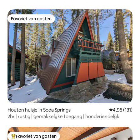
Favoriet van gasten
Favoriet van gasten
Houten huisje in Soda Springs
Gemiddelde be
4,95 (131)
2br | rustig | gemakkelijke toegang | hondvriendelijk
Favoriet van gasten
Topfavoriet van gasten