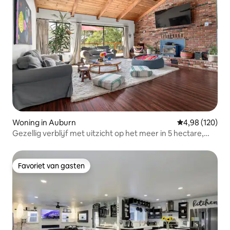
Woning in Auburn
Gemiddelde beo
4,98 (120)
Gezellig verblijf met uitzicht op het meer in 5 hectare,
bubbelbad en +
Favoriet van gasten
Favoriet van gasten