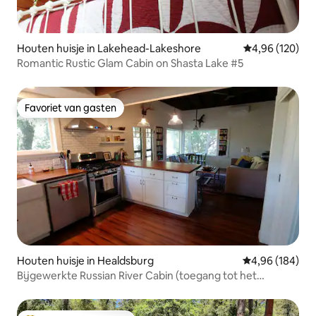
Houten huisje in Lakehead-Lakeshore
Gemiddelde beo
4,96 (120)
Romantic Rustic Glam Cabin on Shasta Lake #5
Favoriet van gasten
Favoriet van gasten
Houten huisje in Healdsburg
Gemiddelde beo
4,96 (184)
Bijgewerkte Russian River Cabin (toegang tot het
strand/de rivier!)