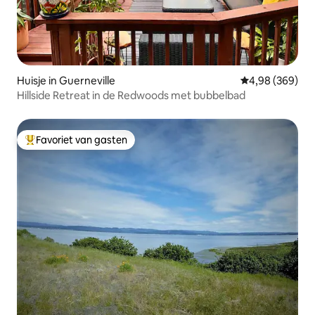
Huisje in Guerneville
Gemiddelde beo
4,98 (369)
Hillside Retreat in de Redwoods met bubbelbad
Favoriet van gasten
Topfavoriet van gasten