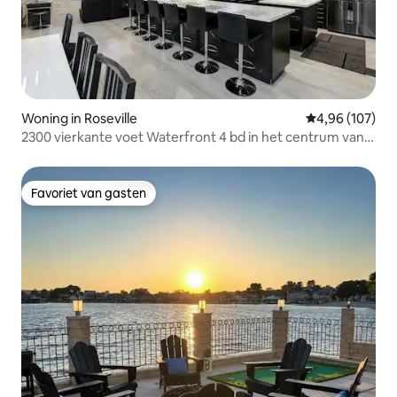
Woning in Roseville
Gemiddelde beo
4,96 (107)
2300 vierkante voet Waterfront 4 bd in het centrum van
Roseville
Favoriet van gasten
Favoriet van gasten