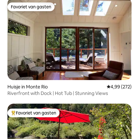
Favoriet van gasten
Favoriet van gasten
Huisje in Monte Rio
Gemiddelde beo
4,99 (272)
Riverfront with Dock | Hot Tub | Stunning Views
Favoriet van gasten
Topfavoriet van gasten