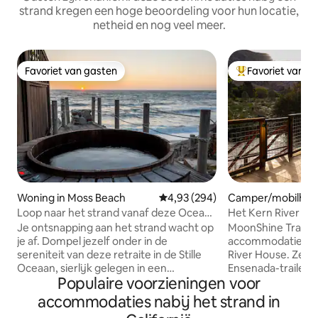
strand kregen een hoge beoordeling voor hun locatie,
netheid en nog veel meer.
Favoriet van gasten
Favoriet van g
Favoriet van gasten
Topfavoriet van 
Woning in Moss Beach
Gemiddelde beoordeling van 4,9
4,93 (294)
Camper/mobilhome
e
Loop naar het strand vanaf deze Ocean
Het Kern River Ho
Front Home
Waterfront
Je ontsnapping aan het strand wacht op
MoonShine Trailer
je af. Dompel jezelf onder in de
accommodatie aan 
sereniteit van deze retraite in de Stille
River House. Zeer
Oceaan, sierlijk gelegen in een
Ensenada-trailer ui
Populaire voorzieningen voor
afgelegen strand op slechts 25 minuten
gerestaureerd en 
ten zuiden van San Francisco. Deze
voor altijd thuis o
accommodaties nabij het strand in
woning met 2 slaapkamers / 2
aan de Kern River,