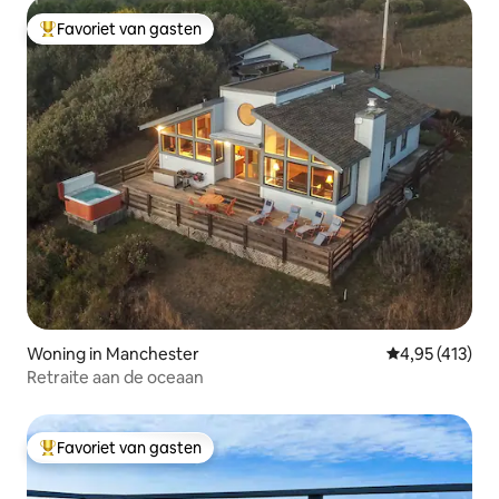
Favoriet van gasten
Topfavoriet van gasten
Woning in Manchester
Gemiddelde beo
4,95 (413)
Retraite aan de oceaan
Favoriet van gasten
Topfavoriet van gasten