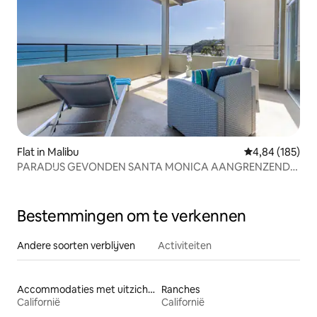
Flat in Malibu
Gemiddelde beo
4,84 (185)
PARADIJS GEVONDEN SANTA MONICA AANGRENZENDE
2 Slaapkamers
Bestemmingen om te verkennen
Andere soorten verblijven
Activiteiten
Accommodaties met uitzicht op het strand
Ranches
Californië
Californië