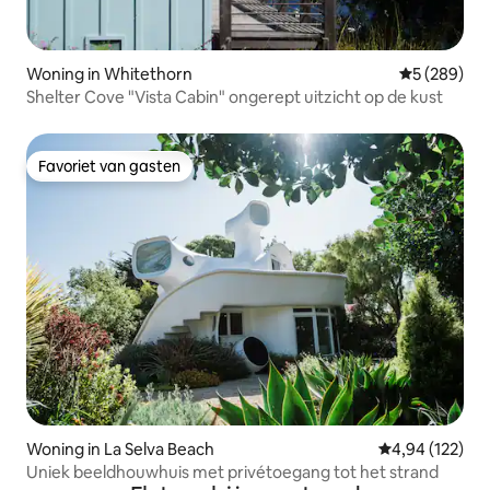
Woning in Whitethorn
Gemiddelde 
5 (289)
Shelter Cove "Vista Cabin" ongerept uitzicht op de kust
Favoriet van gasten
Favoriet van gasten
Woning in La Selva Beach
Gemiddelde beo
4,94 (122)
Uniek beeldhouwhuis met privétoegang tot het strand