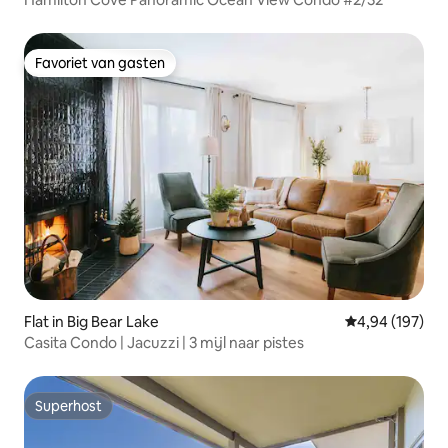
Favoriet van gasten
Favoriet van gasten
Flat in Big Bear Lake
Gemiddelde beo
4,94 (197)
Casita Condo | Jacuzzi | 3 mijl naar pistes
Superhost
Superhost