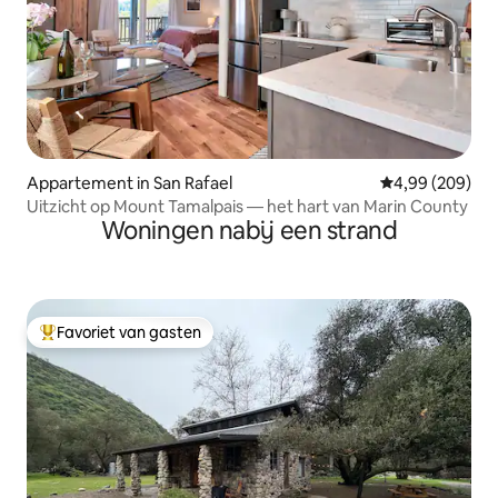
Appartement in San Rafael
Gemiddelde beo
4,99 (209)
Uitzicht op Mount Tamalpais — het hart van Marin County
Woningen nabij een strand
Favoriet van gasten
Topfavoriet van gasten