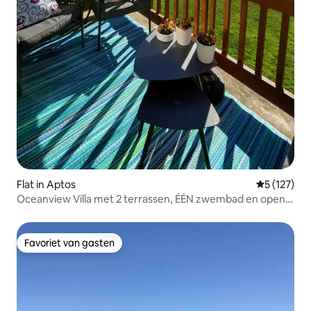
Flat in Aptos
Gemiddelde 
5 (127)
Oceanview Villa met 2 terrassen, ÉÉN zwembad en open
haard
Favoriet van gasten
Favoriet van gasten