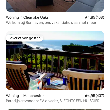
Woning in Clearlake Oaks
Gemiddelde beo
4,85 (108)
Welkom bij Ronhaven, ons vakantiehuis aan het meer!
Favoriet van gasten
Favoriet van gasten
Woning in Manchester
Gemiddelde beo
4,95 (437)
Paradijs gevonden: EV-oplader, SLECHTS ÉÉN HUISDIER
toegestaan.