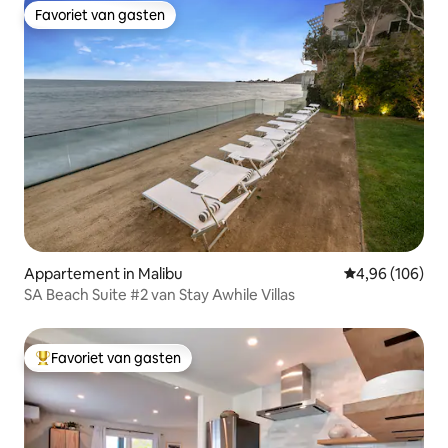
Favoriet van gasten
Favoriet van gasten
Appartement in Malibu
Gemiddelde beo
4,96 (106)
SA Beach Suite #2 van Stay Awhile Villas
Favoriet van gasten
Topfavoriet van gasten