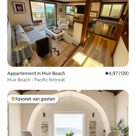
Appartement in Muir Beach
Gemiddelde beo
4,97 (129)
Muir Beach - Pacific Retreat
Favoriet van gasten
Topfavoriet van gasten