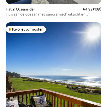
Flat in Oceanside
Gemiddelde beo
4,92 (109)
Huis aan de oceaan met panoramisch uitzicht en
privéstrand
Favoriet van gasten
Topfavoriet van gasten