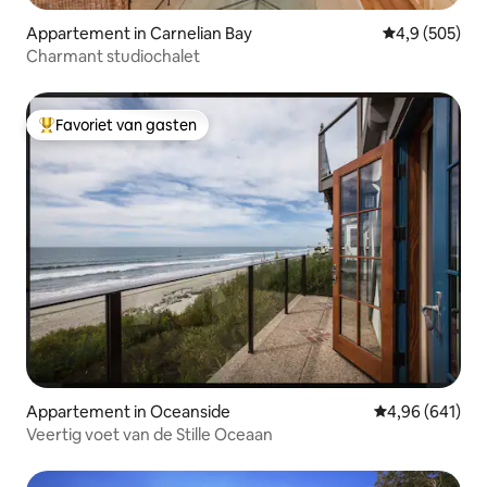
Appartement in Carnelian Bay
Gemiddelde be
4,9 (505)
Charmant studiochalet
Favoriet van gasten
Topfavoriet van gasten
Appartement in Oceanside
Gemiddelde beo
4,96 (641)
Veertig voet van de Stille Oceaan