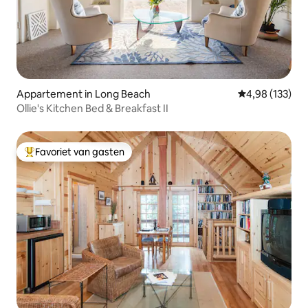
Appartement in Long Beach
Gemiddelde beo
4,98 (133)
Ollie's Kitchen Bed & Breakfast II
Favoriet van gasten
Topfavoriet van gasten