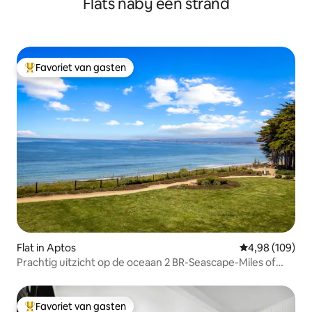
Flats nabij een strand
Favoriet van gasten
Topfavoriet van gasten
Flat in Aptos
Gemiddelde beo
4,98 (109)
Prachtig uitzicht op de oceaan 2 BR-Seascape-Miles of
Beach
Favoriet van gasten