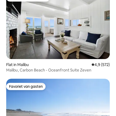
Topfavoriet van gasten
Flat in Malibu
Gemiddelde be
4,9 (572)
Malibu, Carbon Beach - Oceanfront Suite Zeven
Favoriet van gasten
Favoriet van gasten