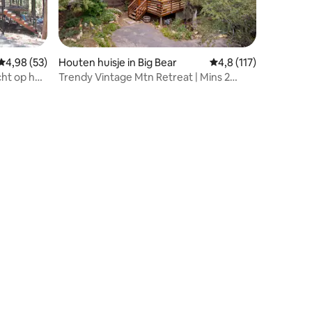
ecensies
Gemiddelde beoordeling van 4,98 op 5, 53 recensies
4,98 (53)
Houten huisje in Big Bear
Gemiddelde beoordeli
4,8 (117)
cht op het
Trendy Vintage Mtn Retreat | Mins 2
en
Village & Loft
ecensies