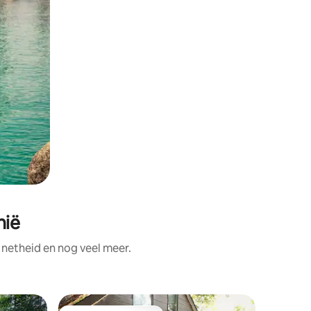
nië
netheid en nog veel meer.
Houten hu