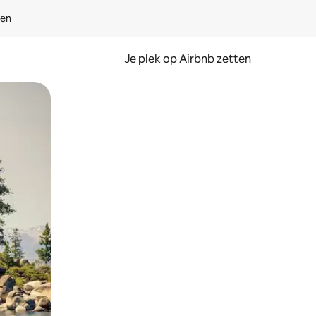
ven
Je plek op Airbnb zetten
en of swipen.