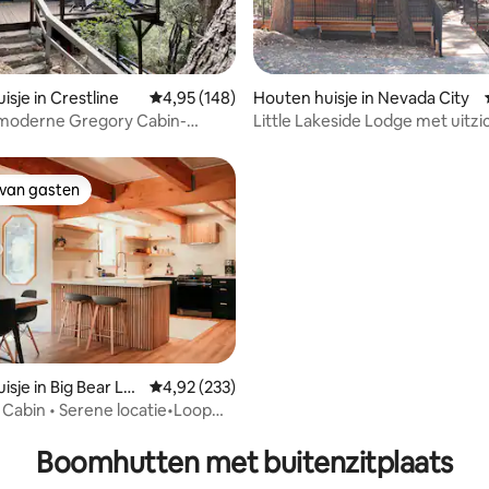
g van 4,56 op 5, 85 recensies
isje in Crestline
Gemiddelde beoordeling van 4,95 op 5, 148 r
4,95 (148)
Houten huisje in Nevada City
 moderne Gregory Cabin-
Little Lakeside Lodge met uitzi
an het meer zijn welkom
meer - geschikt voor 8 person
 van gasten
 van gasten
sje in Big Bear Lak
Gemiddelde beoordeling van 4,92 op 5, 233 r
4,92 (233)
 Cabin • Serene locatie•Loop
ng van 4,9 op 5, 41 recensies
dorp
Boomhutten met buitenzitplaats