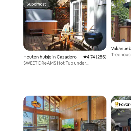
Superhost
Superhost
Vakantieb
Treehous
Houten huisje in Cazadero
Gemiddelde beoordeling
4,74 (286)
vakantieb
SWEET DReAMS Hot Tub under
Redwoods Close to Coast
Favor
Topfavor