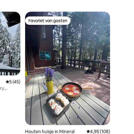
Favoriet van gasten
Favoriet van gasten
ecensies
Gemiddelde beoordeling van 5 op 5, 45 recensies
5 (45)
ry
Houten huisje in Mineral
Gemiddelde beoordeling
4,95 (108)