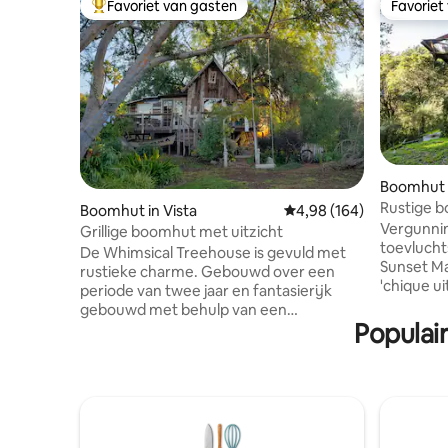
Favoriet van gasten
Favoriet
Topfavoriet van gasten
Favoriet
Boomhut 
Rustige b
Boomhut in Vista
Gemiddelde beoordeling
4,98 (164)
oceaan
Vergunnin
Grillige boomhut met uitzicht
toevlucht
De Whimsical Treehouse is gevuld met
Sunset M
rustieke charme. Gebouwd over een
'chique ui
periode van twee jaar en fantasierijk
het midde
gebouwd met behulp van een
materiale
Populai
verscheidenheid aan bossen, waarbij
rustgeven
textuur en visueel aangename
licht st
creativiteit worden gecombineerd
onder hog
Gezellige woonkamer met een
Japanse st
queensize slaapbank en zitplaatsen voor
architect
4-6 personen. De slaapkamer is een loft
hoog in d
boven met een volledig bed. Eethoek