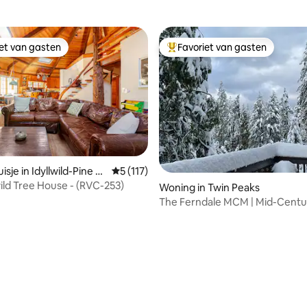
iet van gasten
Favoriet van gasten
iet van gasten
Topfavoriet van gasten
sje in Idyllwild-Pine C
Gemiddelde beoordeling van 5 op 5, 117 r
5 (117)
wild Tree House - (RVC-253)
 van 4,91 op 5, 506 recensies
Woning in Twin Peaks
The Ferndale MCM | Mid-Centu
Modern Cabin