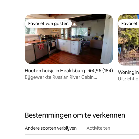
Favoriet van gasten
Favoriet
Favoriet van gasten
Favoriet
Houten huisje in Healdsburg
Gemiddelde beoordeling
4,96 (184)
Woning in
Bijgewerkte Russian River Cabin
Uitzicht 
(toegang tot het strand/de rivier!)
bubbelba
Bestemmingen om te verkennen
Andere soorten verblijven
Activiteiten