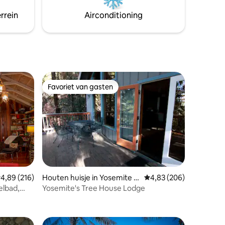
lsbasis
bezienswaardigheden, natuurpaden en
eiende
rrein
Airconditioning
beroemde wijngaarden. Het heeft ook
ige,
een grote comfortabele bank en een
geweldig entertainmentcentrum voor
die regenachtige dagen!
Favoriet van gasten
Favoriet van gasten
emiddelde beoordeling van 4,89 op 5, 216 recensies
4,89 (216)
Houten huisje in Yosemite N
Gemiddelde beoordeling
4,83 (206)
ational Park
elbad,
Yosemite's Tree House Lodge
ecensies