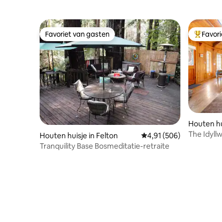
Favoriet van gasten
Favor
Favoriet van gasten
Topfavor
Houten hui
ove
The Idyll
Houten huisje in Felton
Gemiddelde beoordeling
4,91 (506)
Tranquility Base Bosmeditatie-retraite