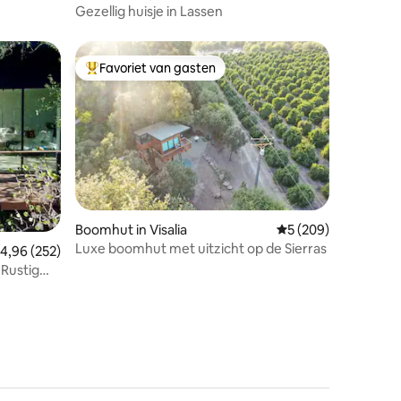
Gezellig huisje in Lassen
Favoriet van gasten
Topfavoriet van gasten
ecensies
Boomhut in Visalia
Gemiddelde beoordel
5 (209)
Luxe boomhut met uitzicht op de Sierras
emiddelde beoordeling van 4,96 op 5, 252 recensies
4,96 (252)
Rustig