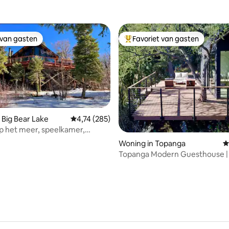
 van gasten
Favoriet van gasten
 van gasten
Topfavoriet van gasten
 van 4,96 op 5, 184 recensies
 Big Bear Lake
Gemiddelde beoordeling van 4,74 op 5, 285 r
4,74 (285)
op het meer, speelkamer,
d, barbecue
Woning in Topanga
G
Topanga Modern Guesthouse | 
uitje in de natuur