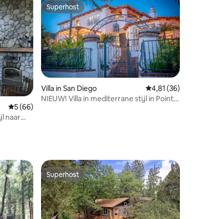
Superhost
Superhost
ecensies
Villa in San Diego
Gemiddelde beoordeli
4,81 (36)
NIEUW! Villa in mediterrane stijl in Point
Gemiddelde beoordeling van 5 op 5, 66 recensies
5 (66)
Loma
jl naar
Superhost
Superhost