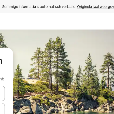
Sommige informatie is automatisch vertaald. 
Originele taal weerge
n
bnb
een keuze met je de pijltjestoetsen omhoog en omlaag, óf door te tikk