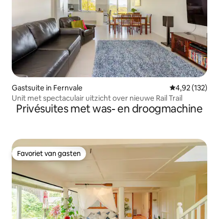
Gastsuite in Fernvale
Gemiddelde beo
4,92 (132)
Unit met spectaculair uitzicht over nieuwe Rail Trail
Privésuites met was- en droogmachine
Favoriet van gasten
Favoriet van gasten