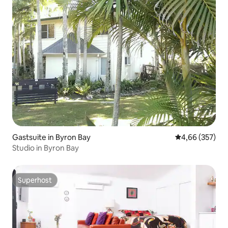
Gastsuite in Byron Bay
Gemiddelde beo
4,66 (357)
Studio in Byron Bay
Superhost
Superhost