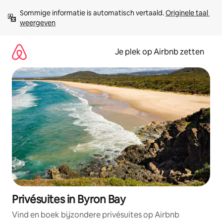
Ga
Sommige informatie is automatisch vertaald. 
Originele taal 
direct
weergeven
naar
inhoud
Je plek op Airbnb zetten
Privésuites in Byron Bay
Vind en boek bijzondere privésuites op Airbnb