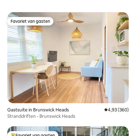
Favoriet van gasten
Favoriet van gasten
Gastsuite in Brunswick Heads
Gemiddelde beo
4,93 (360)
Stranddriften - Brunswick Heads
Favoriet van gasten