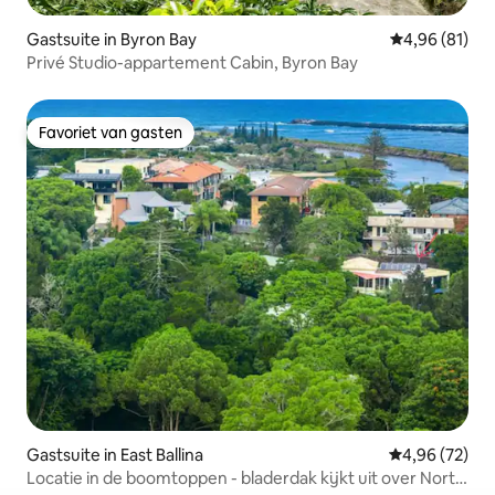
Gastsuite in Byron Bay
Gemiddelde be
4,96 (81)
Privé Studio-appartement Cabin, Byron Bay
Favoriet van gasten
Favoriet van gasten
Gastsuite in East Ballina
Gemiddelde be
4,96 (72)
Locatie in de boomtoppen - bladerdak kijkt uit over North