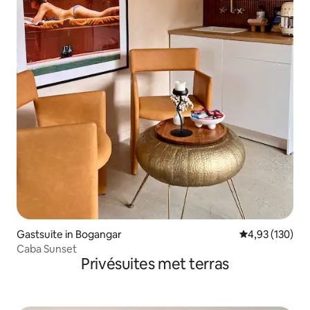
Gastsuite in Bogangar
Gemiddelde beo
4,93 (130)
Caba Sunset
Privésuites met terras