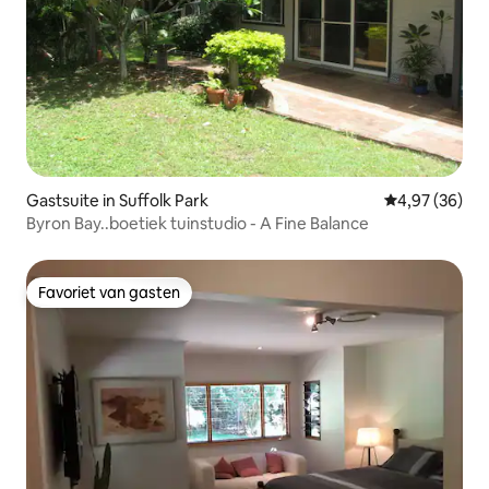
Gastsuite in Suffolk Park
Gemiddelde be
4,97 (36)
Byron Bay..boetiek tuinstudio - A Fine Balance
Favoriet van gasten
Favoriet van gasten