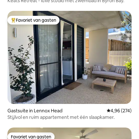
Keats Retreat - luxe studio met zwembad in Byron Bay.
Favoriet van gasten
Topfavoriet van gasten
Gastsuite in Lennox Head
Gemiddelde beo
4,96 (274)
Stijlvol en ruim appartement met één slaapkamer.
Favoriet van gasten