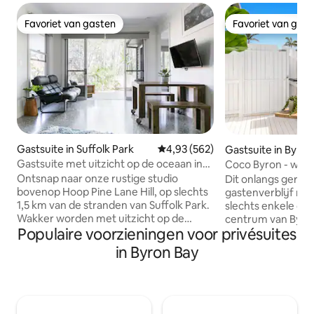
Favoriet van gasten
Favoriet van gas
Favoriet van gasten
Favoriet van gas
Gastsuite in Suffolk Park
Gemiddelde beoordeling van 4,9
4,93 (562)
Gastsuite in Byron
Gastsuite met uitzicht op de oceaan in
Coco Byron - wande
Hillside Escape
minuten
Ontsnap naar onze rustige studio
Dit onlangs geren
bovenop Hoop Pine Lane Hill, op slechts
gastenverblijf met
1,5 km van de stranden van Suffolk Park.
slechts enkele og
Wakker worden met uitzicht op de
centrum van Byro
Populaire voorzieningen voor privésuites
oceaan en Tallow Beach vanuit de
spectaculaire stranden. S
slaapkamer, terwijl je luistert naar het
minuten lopen naa
in Byron Bay
koor van de natuur. Onze gezellige,
minuten lopen naa
zelfstandige ruimte heeft een ruime
strand! Coco Byron
woonkamer, een luxe kingsize bed en
en ruimte voor je 
een bibliotheek met lokale boeken.
naar Byron Bay. Dit gedeelte van de
Bovendien word je verwelkomd door
accommodatie maa