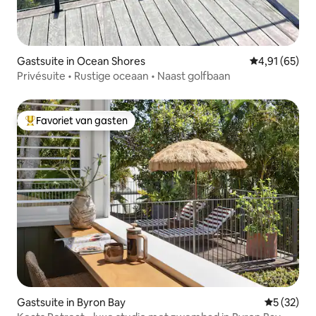
Gastsuite in Ocean Shores
Gemiddelde be
4,91 (65)
Privésuite • Rustige oceaan • Naast golfbaan
Favoriet van gasten
Topfavoriet van gasten
Gastsuite in Byron Bay
Gemiddelde
5 (32)