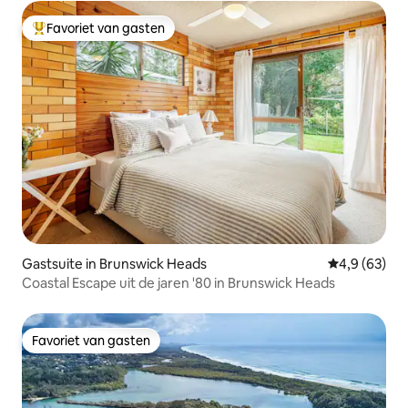
Favoriet van gasten
Topfavoriet van gasten
Gastsuite in Brunswick Heads
Gemiddelde b
4,9 (63)
Coastal Escape uit de jaren '80 in Brunswick Heads
Favoriet van gasten
Favoriet van gasten