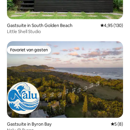
Gastsuite in South Golden Beach
Gemiddelde beo
4,95 (130)
Little Shell Studio
Favoriet van gasten
Favoriet van gasten
Gastsuite in Byron Bay
Gemiddeld
5 (8)