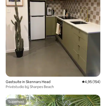
Gastsuite in Skennars Head
Gemiddelde beo
4,95 (154)
Privéstudio bij Sharpes Beach
Superhost
Superhost