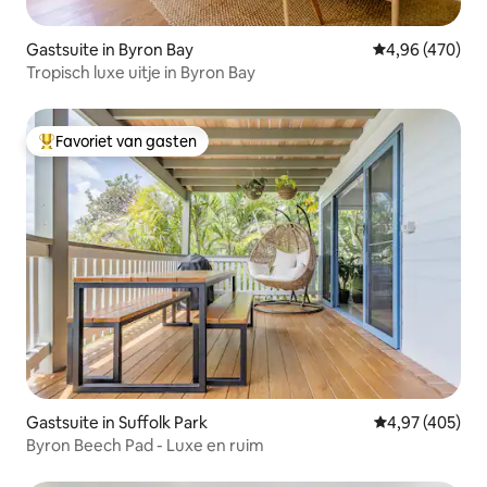
Gastsuite in Byron Bay
Gemiddelde beo
4,96 (470)
Tropisch luxe uitje in Byron Bay
Favoriet van gasten
Topfavoriet van gasten
Gastsuite in Suffolk Park
Gemiddelde beo
4,97 (405)
Byron Beech Pad - Luxe en ruim