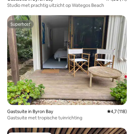
Studio met prachtig uitzicht op Wategos Beach
Superhost
Superhost
Gastsuite in Byron Bay
Gemiddelde b
4,7 (118)
Gastsuite met tropische tuinrichting