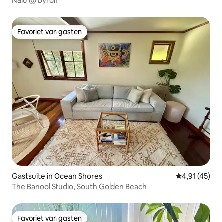
Nalu @ Byron
Favoriet van gasten
Favoriet van gasten
Gastsuite in Ocean Shores
Gemiddelde b
4,91 (45)
The Banool Studio, South Golden Beach
Favoriet van gasten