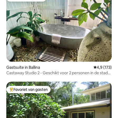
Favoriet van gasten
Gastsuite in Ballina
Gemiddelde be
4,9 (173)
Castaway Studio 2 - Geschikt voor 2 personen in de stad
CBD
Favoriet van gasten
Topfavoriet van gasten