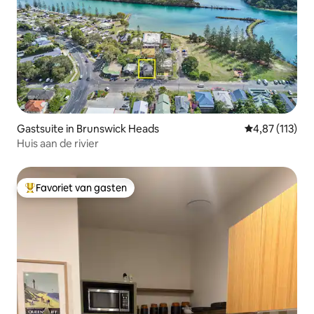
Gastsuite in Brunswick Heads
Gemiddelde be
4,87 (113)
Huis aan de rivier
Favoriet van gasten
Topfavoriet van gasten