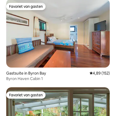
Favoriet van gasten
Favoriet van gasten
Gastsuite in Byron Bay
Gemiddelde beo
4,89 (152)
Byron Haven Cabin 1
Favoriet van gasten
Favoriet van gasten