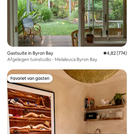
Gastsuite in Byron Bay
Gemiddelde beo
4,82 (774)
Afgelegen tuinstudio - Melaleuca Byron Bay
Favoriet van gasten
Favoriet van gasten