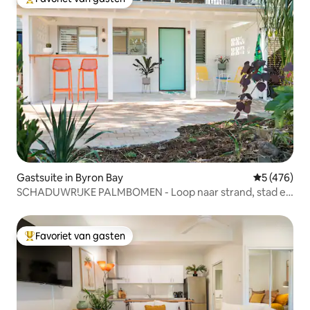
Topfavoriet van gasten
Gastsuite in Byron Bay
Gemiddelde 
5 (476)
SCHADUWRIJKE PALMBOMEN - Loop naar strand, stad en
vuurtoren
Favoriet van gasten
Topfavoriet van gasten