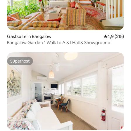
Gastsuite in Bangalow
Gemiddelde be
4,9 (215)
Bangalow Garden 1 Walk to A & I Hall & Showground
Superhost
Superhost