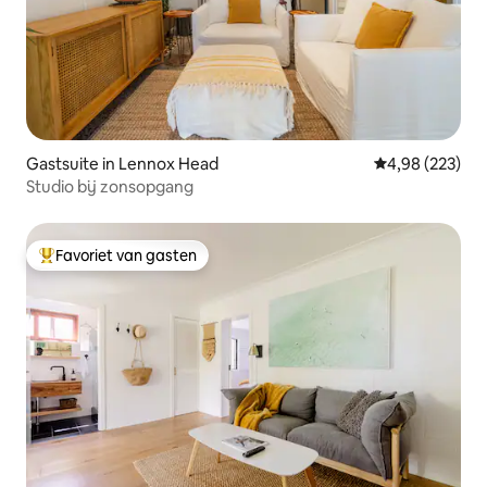
Gastsuite in Lennox Head
Gemiddelde beo
4,98 (223)
Studio bij zonsopgang
Favoriet van gasten
Topfavoriet van gasten