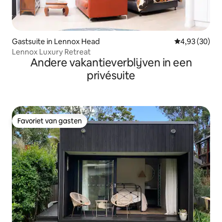
Gastsuite in Lennox Head
Gemiddelde be
4,93 (30)
Lennox Luxury Retreat
Andere vakantieverblijven in een
privésuite
Favoriet van gasten
Favoriet van gasten