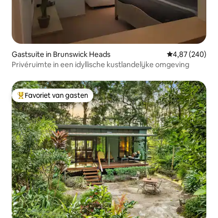
Gastsuite in Brunswick Heads
Gemiddelde beo
4,87 (240)
Privéruimte in een idyllische kustlandelijke omgeving
Favoriet van gasten
Topfavoriet van gasten