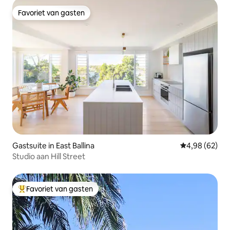
Favoriet van gasten
Favoriet van gasten
Gastsuite in East Ballina
Gemiddelde be
4,98 (62)
Studio aan Hill Street
Favoriet van gasten
Topfavoriet van gasten