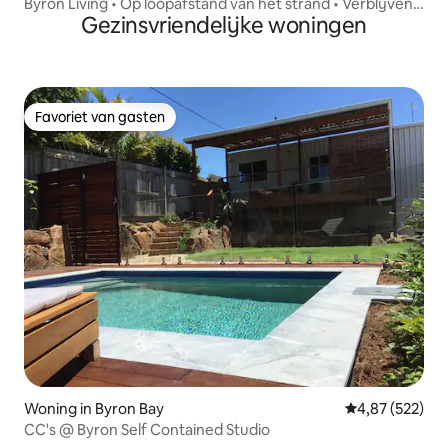
Byron Living • Op loopafstand van het strand • Verblijven
Gezinsvriendelijke woningen
van een maand
Favoriet van gasten
Favoriet van gasten
Woning in Byron Bay
Gemiddelde beo
4,87 (522)
CC's @ Byron Self Contained Studio