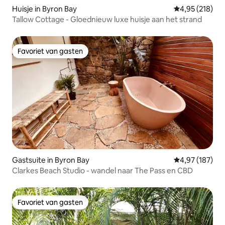
Huisje in Byron Bay
Gemiddelde beo
4,95 (218)
Tallow Cottage - Gloednieuw luxe huisje aan het strand
Favoriet van gasten
Favoriet van gasten
Gastsuite in Byron Bay
Gemiddelde beo
4,97 (187)
Clarkes Beach Studio - wandel naar The Pass en CBD
Favoriet van gasten
Favoriet van gasten