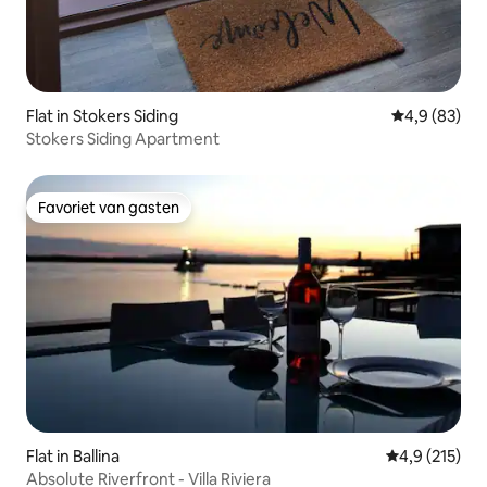
Flat in Stokers Siding
Gemiddelde b
4,9 (83)
Stokers Siding Apartment
Favoriet van gasten
Favoriet van gasten
Flat in Ballina
Gemiddelde be
4,9 (215)
Absolute Riverfront - Villa Riviera