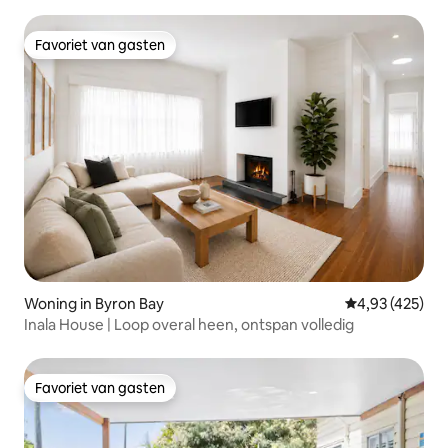
Favoriet van gasten
Favoriet van gasten
Woning in Byron Bay
Gemiddelde beo
4,93 (425)
Inala House | Loop overal heen, ontspan volledig
Favoriet van gasten
Favoriet van gasten