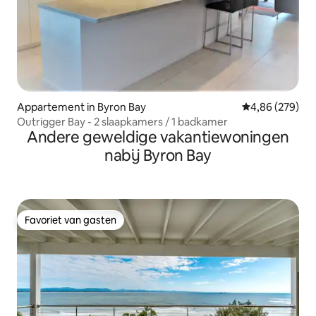
Appartement in Byron Bay
Gemiddelde beo
4,86 (279)
Outrigger Bay - 2 slaapkamers / 1 badkamer
Andere geweldige vakantiewoningen
nabij Byron Bay
Favoriet van gasten
Favoriet van gasten