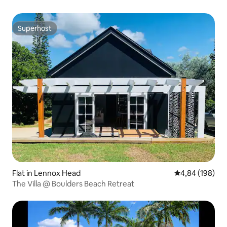
Superhost
Superhost
Flat in Lennox Head
Gemiddelde beo
4,84 (198)
The Villa @ Boulders Beach Retreat