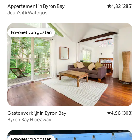
Appartement in Byron Bay
Gemiddelde beo
4,82 (285)
Jean's @ Wategos
Favoriet van gasten
Favoriet van gasten
Gastenverblijf in Byron Bay
Gemiddelde beo
4,96 (303)
Byron Bay Hideaway
Favoriet van gasten