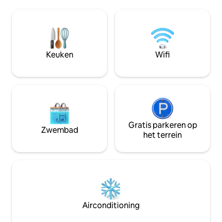
Heads, Bangalow en Minyon Falls, is de
plek om te ontspa
hut afgelegen genoeg om je te laten
van je Byron-ervaring. Onderge
ontspannen en de drukte te vermijden.
in een verzorgde t
Geniet van een luxe verblijf met een
onze studio over e
verwarmd verzonken buitenbad, waar je
kitchenette, badk
kunt genieten van een adembenemend
NBN-internet, lux
Keuken
Wifi
uitzicht op het regenwoud.
veranda.
Gratis parkeren op
Zwembad
het terrein
Airconditioning