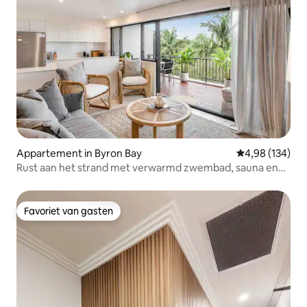
Appartement in Byron Bay
Gemiddelde beo
4,98 (134)
Rust aan het strand met verwarmd zwembad, sauna en
fitnessruimte
Favoriet van gasten
Favoriet van gasten