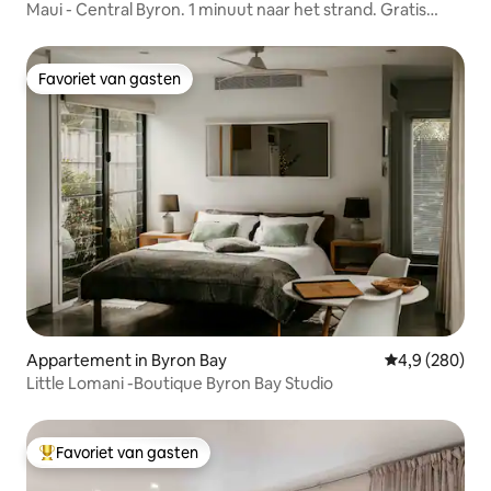
Maui - Central Byron. 1 minuut naar het strand. Gratis
parkeren
Favoriet van gasten
Favoriet van gasten
Appartement in Byron Bay
Gemiddelde be
4,9 (280)
Little Lomani -Boutique Byron Bay Studio
Favoriet van gasten
Topfavoriet van gasten