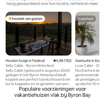
hoog gewaardeerd voor hun locatie, netheid en meer.
Favoriet van gasten
Superhost
Topfavoriet van gasten
Superhost
Houten huisje in Federal
Gemiddelde beoordeling van 4,9
4,98 (152)
Gastsuite in Ewing
Salty Cabin - Byron Hinterland
Luxe Cabin - Outd
Salty Cabin (gebouwd in augustus 2024)
Muchacha is een st
gelegen in het Byron Hinterland biedt
gerenoveerde open
koppels een perfect toevluchtsoord om
de prestigieuze b
los te koppelen en te genieten van een
op slechts 10 minu
Populaire voorzieningen voor
serene, rustige ontsnapping in het
centrum van Byron Bay. Deze 
achterland van Byron Bay. Gunstig
op zichzelf staand
vakantiehuizen vlak bij Byron Bay
gelegen in de buurt van de stranden van
voor liefhebbers 
Byron Bay, Mullumbimby, Brunswick
minimalistisch des