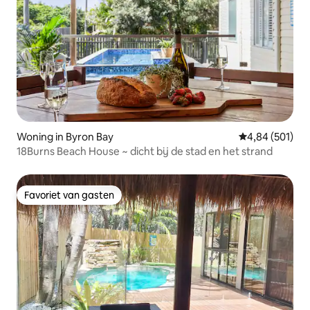
Woning in Byron Bay
Gemiddelde beo
4,84 (501)
18Burns Beach House ~ dicht bij de stad en het strand
Favoriet van gasten
Favoriet van gasten