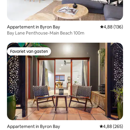
Appartement in Byron Bay
Gemiddelde beo
4,88 (136)
Bay Lane Penthouse-Main Beach 100m
Favoriet van gasten
Favoriet van gasten
Appartement in Byron Bay
Gemiddelde beo
4,88 (265)