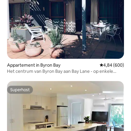
Appartement in Byron Bay
Gemiddelde beo
4,84 (600)
Het centrum van Byron Bay aan Bay Lane - op enkele
meters van het strand
Superhost
Superhost