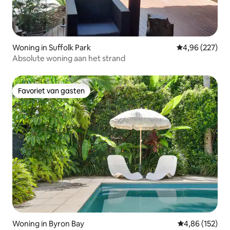
Woning in Suffolk Park
Gemiddelde beo
4,96 (227)
Absolute woning aan het strand
Favoriet van gasten
Favoriet van gasten
Woning in Byron Bay
Gemiddelde beo
4,86 (152)