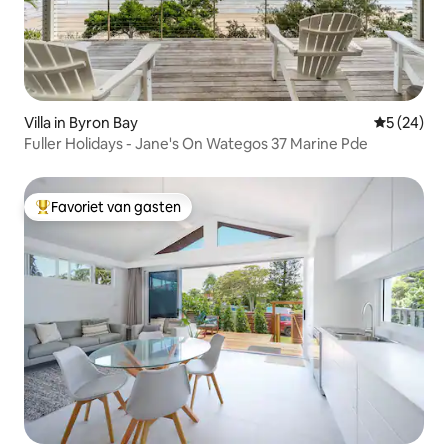
Villa in Byron Bay
Gemiddelde
5 (24)
Fuller Holidays - Jane's On Wategos 37 Marine Pde
Favoriet van gasten
Topfavoriet van gasten