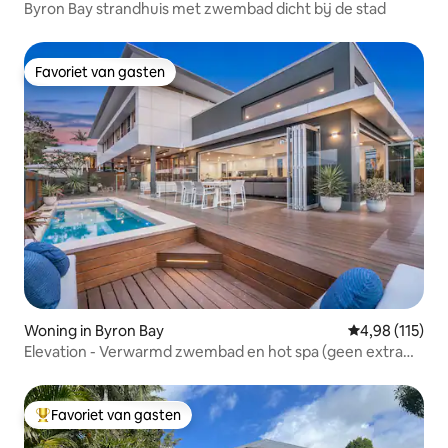
Byron Bay strandhuis met zwembad dicht bij de stad
Favoriet van gasten
Favoriet van gasten
Woning in Byron Bay
Gemiddelde beo
4,98 (115)
Elevation - Verwarmd zwembad en hot spa (geen extra
kosten)
Favoriet van gasten
Topfavoriet van gasten