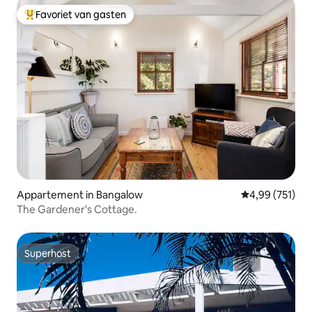
Favoriet van gasten
Topfavoriet van gasten
Appartement in Bangalow
Gemiddelde beo
4,99 (751)
The Gardener's Cottage.
Superhost
Superhost