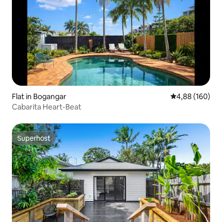
Flat in Bogangar
Gemiddelde beo
4,88 (160)
Cabarita Heart-Beat
Superhost
Superhost