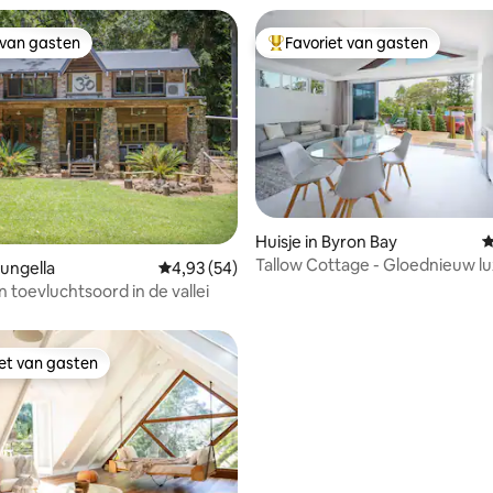
 van gasten
Favoriet van gasten
 van gasten
Topfavoriet van gasten
Huisje in Byron Bay
G
Tallow Cottage - Gloednieuw lu
Eungella
Gemiddelde beoordeling van 4,93 op 5, 54 r
4,93 (54)
 van 4,99 op 5, 195 recensies
aan het strand
 toevluchtsoord in de vallei
iet van gasten
iet van gasten