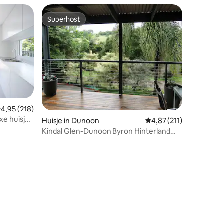
Superhost
Superhost
emiddelde beoordeling van 4,95 op 5, 218 recensies
4,95 (218)
xe huisje
ecensies
Huisje in Dunoon
Gemiddelde beoordelin
4,87 (211)
Kindal Glen-Dunoon Byron Hinterland
Macadamia-boerderij