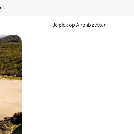
ven
Je plek op Airbnb zetten
en of swipen.