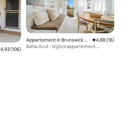
Appartement in Brunswick H
Gemiddelde beoordelin
4,88 (16)
eads
Bahia Azul - stijlvol appartement.
ecensies
emiddelde beoordeling van 4,93 op 5, 106 recensies
4,93 (106)
Centrale ligging