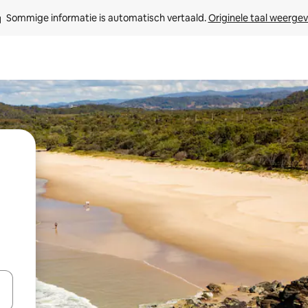
Sommige informatie is automatisch vertaald. 
Originele taal weerge
een keuze met je de pijltjestoetsen omhoog en omlaag, óf door te tikk