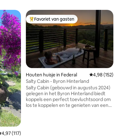
Houten hu
Favoriet van gasten
Favorie
Topfavoriet van gasten
Favorie
GLOEDNIE
Flowing 
Ontsnap 
gloednieu
verschole
Genestel
hoor je d
water al
Perfect 
en rustig
Houten huisje in Federal
Gemiddelde beoordeling
4,98 (152)
20 minut
ecensies
Salty Cabin - Byron Hinterland
Lennox, 
Salty Cabin (gebouwd in augustus 2024)
Newrybar
gelegen in het Byron Hinterland biedt
naar Kill
koppels een perfect toevluchtsoord om
met een 
los te koppelen en te genieten van een
bed + all
serene, rustige ontsnapping in het
comfortab
achterland van Byron Bay. Gunstig
gelegen in de buurt van de stranden van
Byron Bay, Mullumbimby, Brunswick
Gemiddelde beoordeling van 4,97 op 5, 117 recensies
4,97 (117)
Heads, Bangalow en Minyon Falls, is de