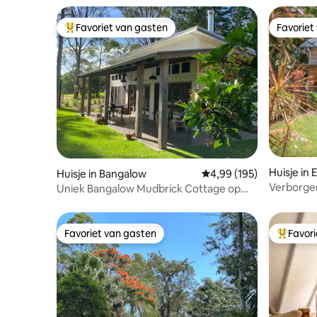
Favoriet van gasten
Favoriet
Topfavoriet van gasten
Favoriet
Huisje in 
Huisje in Bangalow
Gemiddelde beoordeling
4,99 (195)
Verborgen
Uniek Bangalow Mudbrick Cottage op
een mooie boerderij.
Favoriet van gasten
Favor
Favoriet van gasten
Topfavor