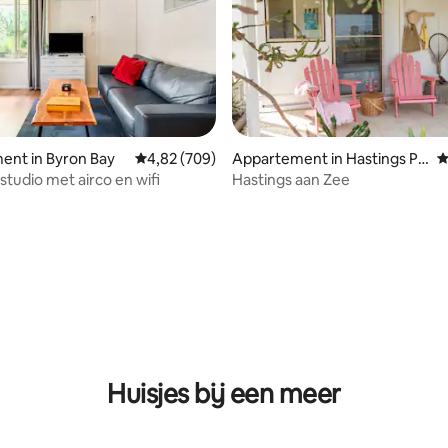
ent in Byron Bay
Gemiddelde beoordeling van 4,82 op 5, 709 r
4,82 (709)
Appartement in Hastings Po
G
int
studio met airco en wifi
Hastings aan Zee
eling van 5 op 5, 6 recensies
Huisjes bij een meer