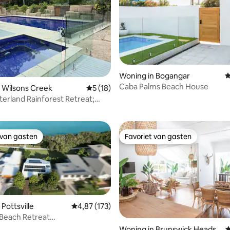
Woning in Bogangar
G
Caba Palms Beach House
 Wilsons Creek
Gemiddelde beoordeling van 5 op 5, 18 r
5 (18)
ng van 4,9 op 5, 21 recensies
terland Rainforest Retreat;
ire
 van gasten
Favoriet van gasten
 van gasten
Favoriet van gasten
Pottsville
Gemiddelde beoordeling van 4,87 op 5, 173 r
4,87 (173)
e Beach Retreat
riendelijk Autolader
eling van 5 op 5, 7 recensies
Woning in Brunswick Heads
G