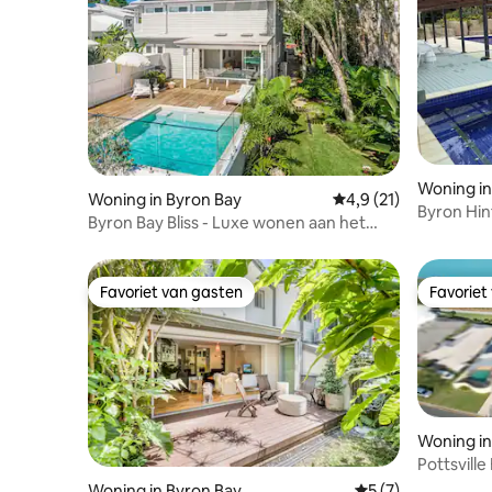
Woning in
Woning in Byron Bay
Gemiddelde beoordeli
4,9 (21)
Byron Hin
Byron Bay Bliss - Luxe wonen aan het
pool spa f
strand
Favoriet van gasten
Favoriet
Favoriet van gasten
Favoriet
Woning in 
Pottsvill
Huisdierv
Woning in Byron Bay
Gemiddelde beoord
5 (7)