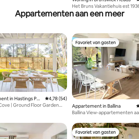
Het Bruns Vakantiehuis est 193
Appartementen aan een meer
Favoriet van gasten
Favoriet van gasten
nt in Hastings Poi
Gemiddelde beoordeling van 4,78 op 5, 54 r
4,78 (54)
Cove | Ground Floor Garden
 van 4,63 op 5, 184 recensies
Appartement in Ballina
G
e
Ballina View-appartementen aa
water
Favoriet van gasten
Favoriet van gasten