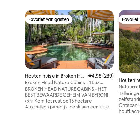
Favoriet van gasten
Favoriet
Favoriet van gasten
Favoriet
Houten huisje in Broken He
Gemiddelde beoordeling
4,98 (289)
Houten hu
ad
Broken Head Nature Cabins #1 Lux
Natuurret
Studio. Geschikt voor 3 personen
BROKEN HEAD NATURE CABINS - HET
open haa
Tallaringa
BEST BEWAARDE GEHEIM VAN BYRON!
zelfstandi
🌿✨ Kom tot rust op 15 hectare
Ontspan in
Australisch paradijs, denk aan een uitje
houtkache
waar natuur en luxe samenkomen! Ons
bed. Perf
parkachtige terrein, genesteld tussen
ontsnappi
Byron Bay en Lennox Head, herbergt 5
Ontspan, 
gezellige, open hutten. Chic genoeg
adembeneme
voor Insta, maar toch ontspannen