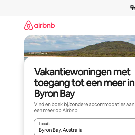
Ga
direct
naar
inhoud
Vakantiewoningen met
toegang tot een meer in
Byron Bay
Vind en boek bijzondere accommodaties aan
een meer op Airbnb
Locatie
Wanneer er resultaten beschikbaar zijn, maak je 