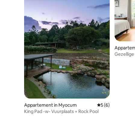
Appartem
Gezellige 
Appartement in Myocum
Gemiddelde beoord
5 (6)
King Pad -w- Vuurplaats + Rock Pool