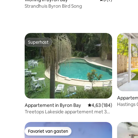
Strandhuis Byron Bird Song
Superhost
Superhost
Apparteme
nt
Hastings 
Appartement in Byron Bay
Gemiddelde beoordeling
4,63 (184)
Ultra Lux
Treetops Lakeside appartement met 3
slaapkamers
Favoriet van gasten
Favoriet van gasten