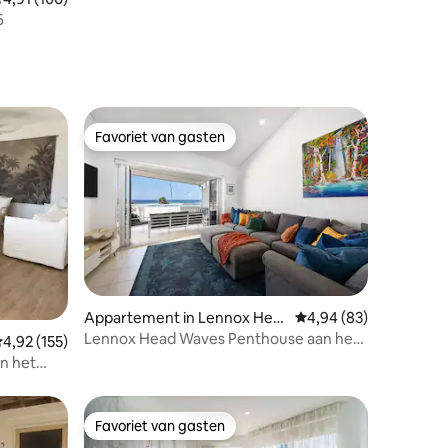
6
Favoriet van gasten
Favoriet van gasten
ecensies
Appartement in Lennox Hea
Gemiddelde beoordelin
4,94 (83)
d
Lennox Head Waves Penthouse aan het
emiddelde beoordeling van 4,92 op 5, 155 recensies
4,92 (155)
strand
n het
Favoriet van gasten
Favoriet van gasten