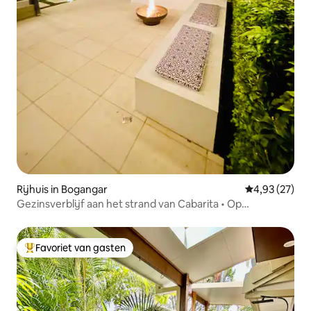
Rijhuis in Bogangar
Gemiddelde be
4,93 (27)
Gezinsverblijf aan het strand van Cabarita • Op
loopafstand van het zand
Favoriet van gasten
Topfavoriet van gasten