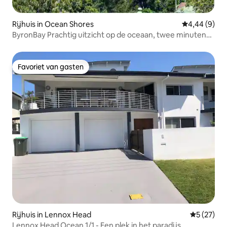
Rijhuis in Ocean Shores
Gemiddelde b
4,44 (9)
ByronBay Prachtig uitzicht op de oceaan, twee minuten
naar het zand.
Favoriet van gasten
Favoriet van gasten
Rijhuis in Lennox Head
Gemiddelde
5 (27)
Lennox Head Ocean 1/1 - Een plek in het paradijs