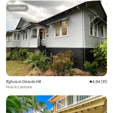
Superhost
Superhost
Rijhuis in Girards Hill
Gemiddelde be
4,94 (31)
Huis in Lismore