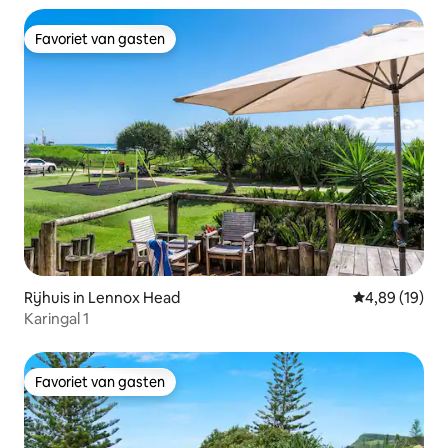
Favoriet van gasten
Favoriet van gasten
Rijhuis in Lennox Head
Gemiddelde be
4,89 (19)
Karingal 1
Favoriet van gasten
Favoriet van gasten