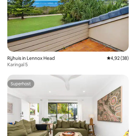
Rijhuis in Lennox Head
Gemiddelde be
4,92 (38)
Karingal 5
Superhost
Superhost