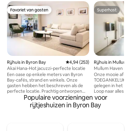
Favoriet van gasten
Superhost
Favoriet van gasten
Superhost
Rijhuis in Byron Bay
Gemiddelde beoordeling van 4,9
4,94 (253)
Rijhuis in Mullum
Akai Hana-Hot jacuzzi-perfecte locatie
Mullum Haven 2 -
Een oase op enkele meters van Byron
Onze mooie afgel
Bay-cafés, strand en winkels. Onze
TOEGANKELIJKE wo
gasten hebben het beschreven als de
gelegen in het ha
perfecte locatie. Prachtig ontworpen
Loop naar alles. O
Populaire voorzieningen voor
met zalig comfortabele bedden en
rijden van de pra
lounge. Alles onlangs gerenoveerd en
Brunswick Heads. 
rijtjeshuizen in Byron Bay
airco in alle kamers. Alles wat je nodig
plek om te hebben 
hebt voor een comfortabel verblijf,
alles te ontdekken
waaronder een warme jacuzzi buiten
daarbuiten te bied
(9.00-22.00 uur), een badkamer bij elke
perfect voor stell
slaapkamer en gefilterd water uit elke
zakelijke reizige