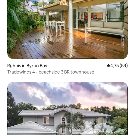
Rijhuis in Byron Bay
Gemiddelde be
4,75 (59)
Tradewinds 4 - beachside 3 BR townhouse