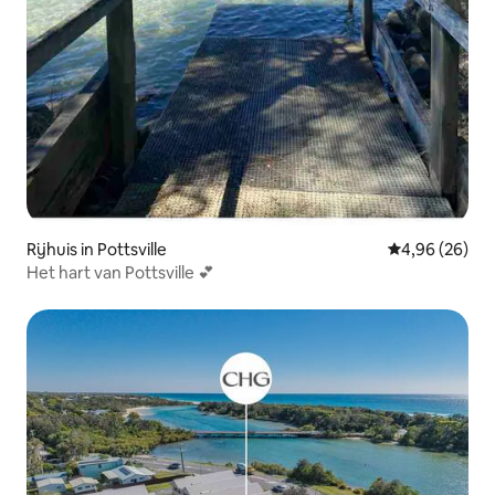
Rijhuis in Pottsville
Gemiddelde be
4,96 (26)
Het hart van Pottsville 💕