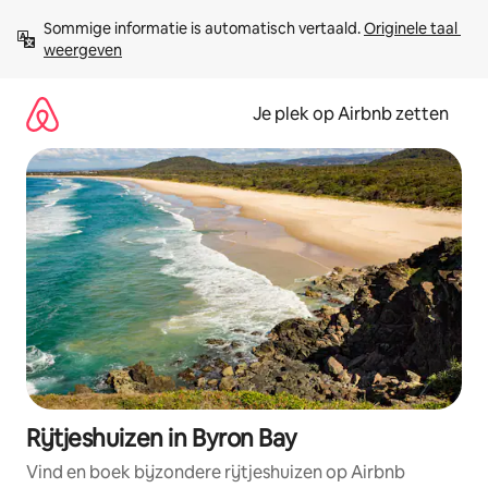
Ga
Sommige informatie is automatisch vertaald. 
Originele taal 
direct
weergeven
naar
inhoud
Je plek op Airbnb zetten
Rijtjeshuizen in Byron Bay
Vind en boek bijzondere rijtjeshuizen op Airbnb