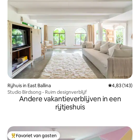
Rijhuis in East Ballina
Gemiddelde beo
4,83 (143)
Studio Birdsong - Ruim designverblijf
Andere vakantieverblijven in een
rijtjeshuis
Favoriet van gasten
Topfavoriet van gasten