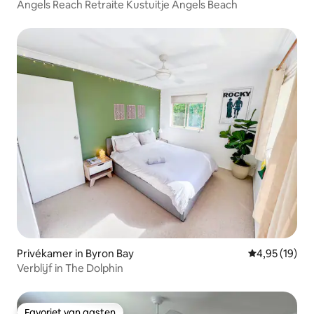
Angels Reach Retraite Kustuitje Angels Beach
Privékamer in Byron Bay
Gemiddelde be
4,95 (19)
Verblijf in The Dolphin
Favoriet van gasten