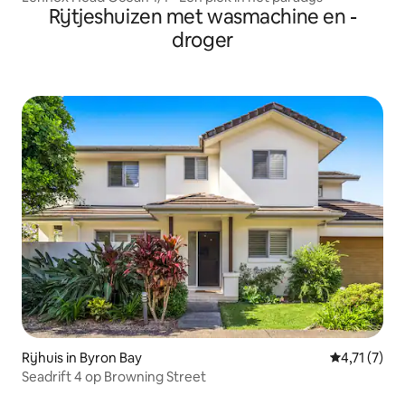
Rijtjeshuizen met wasmachine en -
droger
Rijhuis in Byron Bay
Gemiddelde 
4,71 (7)
Seadrift 4 op Browning Street