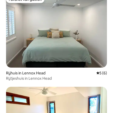
Favoriet van gasten
Rijhuis in Lennox Head
Gemiddeld
5 (6)
Rijtjeshuis in Lennox Head