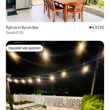
Rijhuis in Byron Bay
Gemiddelde b
4,9 (10)
Seadrift35
Favoriet van gasten
Favoriet van gasten