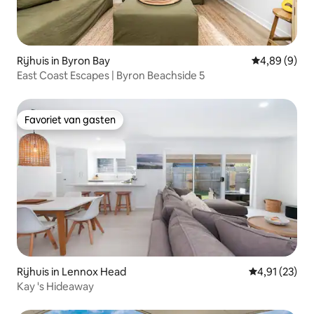
Rijhuis in Byron Bay
Gemiddelde b
4,89 (9)
East Coast Escapes | Byron Beachside 5
Favoriet van gasten
Favoriet van gasten
Rijhuis in Lennox Head
Gemiddelde be
4,91 (23)
Kay 's Hideaway