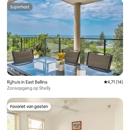
Superhost
Superhost
Rijhuis in East Ballina
Gemiddelde b
4,71 (14)
Zonsopgang op Shelly
Favoriet van gasten
Favoriet van gasten