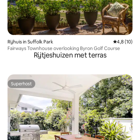
Rijhuis in Suffolk Park
Gemiddelde b
4,8 (10)
Fairways Townhouse overlooking Byron Golf Course
Rijtjeshuizen met terras
Superhost
Superhost