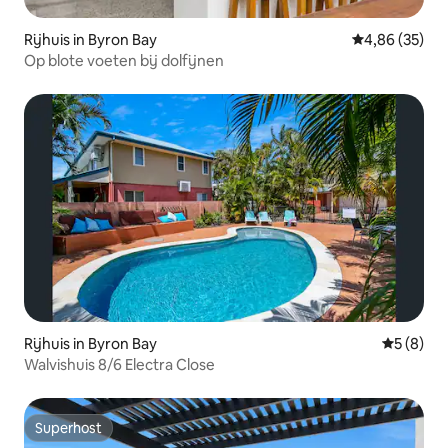
Rijhuis in Byron Bay
Gemiddelde be
4,86 (35)
Op blote voeten bij dolfijnen
Rijhuis in Byron Bay
Gemiddeld
5 (8)
Walvishuis 8/6 Electra Close
Superhost
Superhost