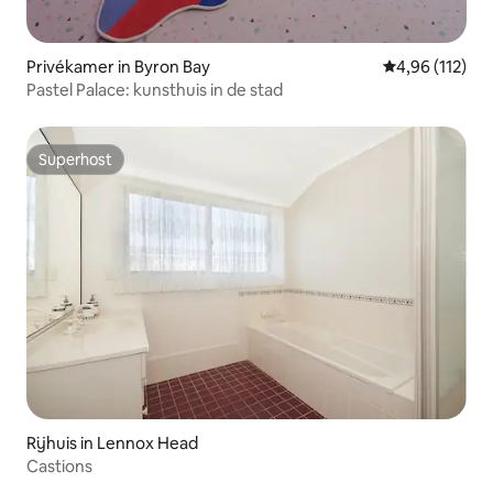
Privékamer in Byron Bay
Gemiddelde beo
4,96 (112)
Pastel Palace: kunsthuis in de stad
Superhost
Superhost
Rijhuis in Lennox Head
Castions