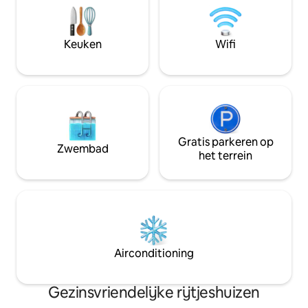
kraan. We hebben een strikte
parkeerplaats. A
geluidsavondklok om 22.00 uur. Strikt
werkruimte. Eigen
GEEN FEESTEN, geen schoolreisjes,
HUISDIEREN TOEG
Keuken
Wifi
omdat we ons in een rustige zone
SLAAPPLAATSEN. 
bevinden, vraag het alsjeblieft niet
bemanning van Mu
3 - 12 slaapplaatse
Gratis parkeren op
Zwembad
het terrein
Airconditioning
Gezinsvriendelijke rijtjeshuizen