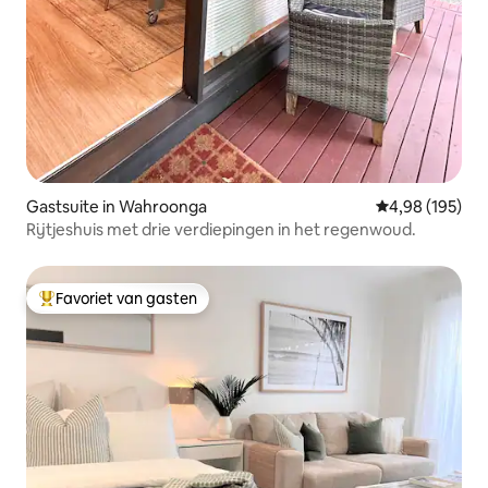
Gastsuite in Wahroonga
Gemiddelde beo
4,98 (195)
Rijtjeshuis met drie verdiepingen in het regenwoud.
Favoriet van gasten
Topfavoriet van gasten