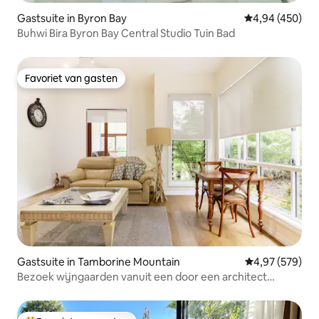
Gastsuite in Byron Bay
Gemiddelde beo
4,94 (450)
Buhwi Bira Byron Bay Central Studio Tuin Bad
Favoriet van gasten
Favoriet van gasten
Gastsuite in Tamborine Mountain
Gemiddelde beo
4,97 (579)
Bezoek wijngaarden vanuit een door een architect
ontworpen retraite in de bergen