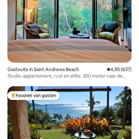
Gastsuite in Saint Andrews Beach
Gemiddelde beo
4,95 (637)
Studio-appartement, rust en stilte. 300 meter naar de
oceaan
Favoriet van gasten
Topfavoriet van gasten