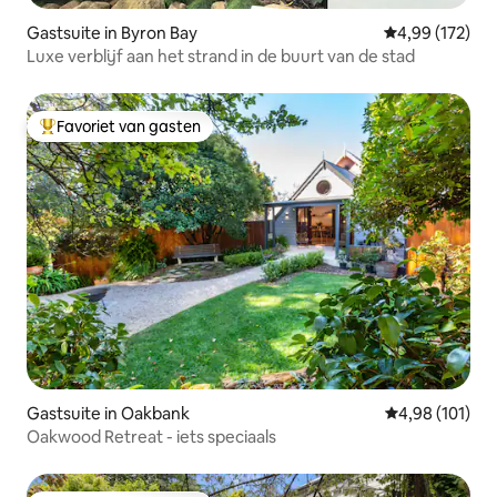
Gastsuite in Byron Bay
Gemiddelde beo
4,99 (172)
Luxe verblijf aan het strand in de buurt van de stad
Favoriet van gasten
Topfavoriet van gasten
Gastsuite in Oakbank
Gemiddelde beo
4,98 (101)
Oakwood Retreat - iets speciaals