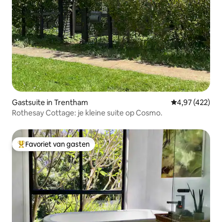
Gastsuite in Trentham
Gemiddelde beo
4,97 (422)
Rothesay Cottage: je kleine suite op Cosmo.
Favoriet van gasten
Topfavoriet van gasten