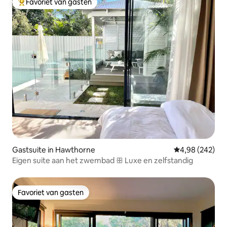
Favoriet van gasten
Topfavoriet van gasten
Gastsuite in Hawthorne
Gemiddelde beo
4,98 (242)
Eigen suite aan het zwembad ꕥ Luxe en zelfstandig
Favoriet van gasten
Favoriet van gasten