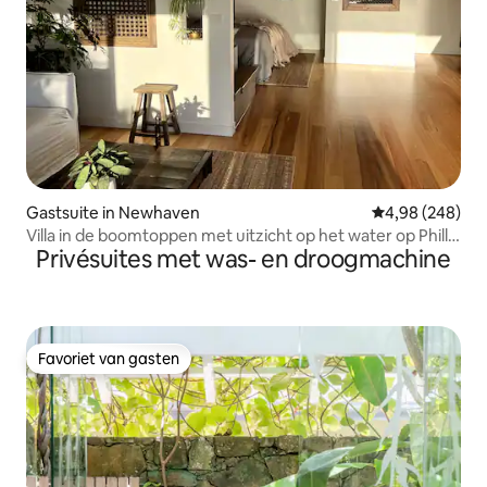
Gastsuite in Newhaven
Gemiddelde beo
4,98 (248)
Villa in de boomtoppen met uitzicht op het water op Phillip
Privésuites met was- en droogmachine
Island
Favoriet van gasten
Favoriet van gasten