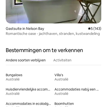
Gastsuite in Nelson Bay
Gemiddelde 
5 (143)
Romantische oase - jachthaven, stranden, kustwandeling
Bestemmingen om te verkennen
Andere soorten verblijven
Activiteiten
Bungalows
Villa's
Australië
Australië
Huisdiervriendelijke accommodaties
Accommodaties nabij een meer
Australië
Australië
Accommodaties in ecolodges
Boomhutten