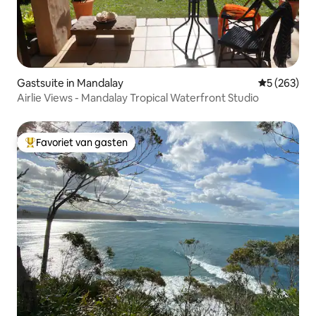
Gastsuite in Mandalay
Gemiddelde 
5 (263)
Airlie Views - Mandalay Tropical Waterfront Studio
Favoriet van gasten
Topfavoriet van gasten