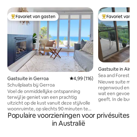
Favoriet van gasten
Favoriet van g
Topfavoriet van gasten
Topfavoriet van 
Gastsuite in Airlie
Sea and Forest Sui
Gastsuite in Gerroa
Gemiddelde beoordeling van 4,9
4,99 (116)
Nieuwe suite met 
Schuilplaats bij Gerroa
regenwoud en uitzi
Voel de onmiddellijke ontspanning
wat een gevoel va
terwijl je geniet van een prachtig
geeft. In de buurt 
uitzicht op de kust vanuit deze stijlvolle
's restaurants en 
woonruimte, op slechts 90 minuten ten
weggestopt geno
Populaire voorzieningen voor privésuites
zuiden van Sydney en op 700 meter
ontspannende erva
lopen van Seven Mile Beach. Open de
in Australië
ingang, balkon, t
bifolds om de oceaanbries te voelen en
en kitchenette. 4 
breid de ruimte uit naar een uitgestrekt
minuten bergafwaa