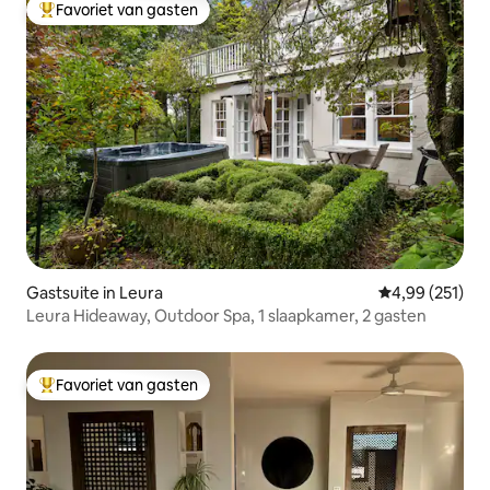
Favoriet van gasten
Topfavoriet van gasten
Gastsuite in Leura
Gemiddelde beo
4,99 (251)
Leura Hideaway, Outdoor Spa, 1 slaapkamer, 2 gasten
Favoriet van gasten
Topfavoriet van gasten