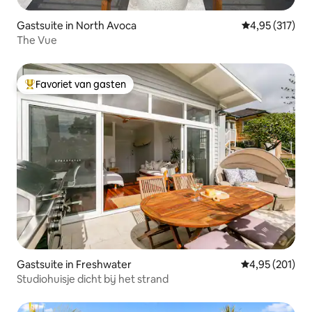
Gastsuite in North Avoca
Gemiddelde beo
4,95 (317)
The Vue
Favoriet van gasten
Topfavoriet van gasten
Gastsuite in Freshwater
Gemiddelde beo
4,95 (201)
Studiohuisje dicht bij het strand