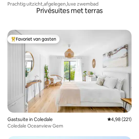
Prachtig uitzicht,afgelegen,luxe zwembad
Privésuites met terras
Favoriet van gasten
Topfavoriet van gasten
Gastsuite in Coledale
Gemiddelde beo
4,98 (221)
Coledale Oceanview Gem