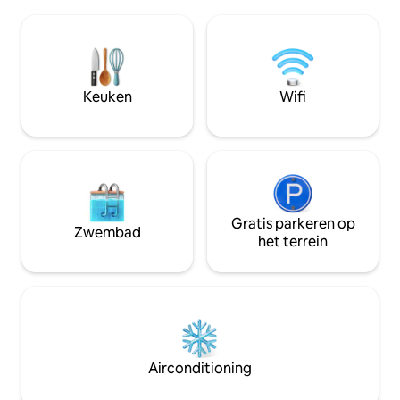
terras. Of word in koudere maanden
hoofdstraat en op
gezellig bij de open haard. Met
Vogels, briesjes, 
ontbijtserie en buitenlounge worden
en wilde dieren. S
jullie verwend met plekken om samen te
noordkant van het
komen. Je pootch kan wild rennen in de
dagelijkse gelui
grasachtige, volledig omheinde tuin en
gehoord. Respecte
Keuken
Wifi
genieten van de tijd op de
hondvriendelijke stranden van de regio.
Gratis parkeren op
Zwembad
het terrein
Airconditioning