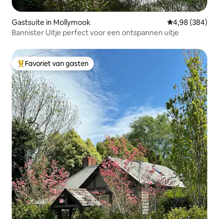
Gastsuite in Mollymook
Gemiddelde beo
4,98 (384)
Bannister Uitje perfect voor een ontspannen uitje
Favoriet van gasten
Topfavoriet van gasten