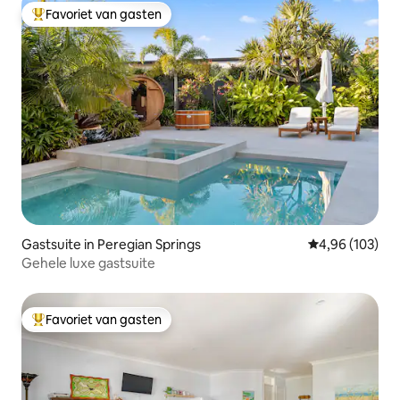
Favoriet van gasten
Topfavoriet van gasten
Gastsuite in Peregian Springs
Gemiddelde beo
4,96 (103)
Gehele luxe gastsuite
Favoriet van gasten
Topfavoriet van gasten