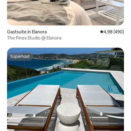
Gastsuite in Elanora
Gemiddelde beo
4,98 (490)
The Pines Studio @ Elanora
Superhost
Superhost