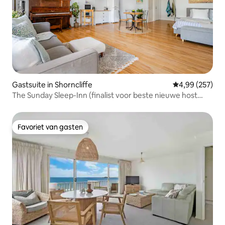
Gastsuite in Shorncliffe
Gemiddelde beo
4,99 (257)
The Sunday Sleep-Inn (finalist voor beste nieuwe host
2025)
Favoriet van gasten
Favoriet van gasten