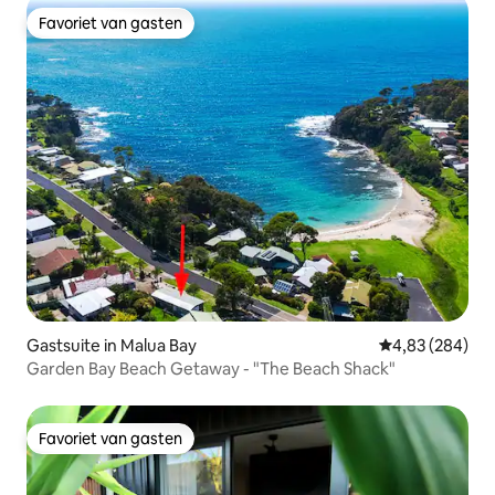
Favoriet van gasten
Favoriet van gasten
Gastsuite in Malua Bay
Gemiddelde beo
4,83 (284)
Garden Bay Beach Getaway - "The Beach Shack"
Favoriet van gasten
Favoriet van gasten