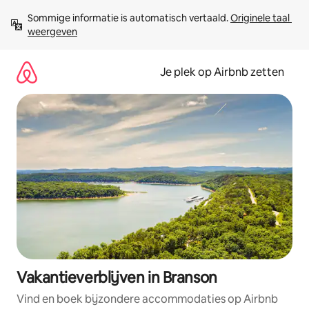
Ga
Sommige informatie is automatisch vertaald. 
Originele taal 
direct
weergeven
naar
inhoud
Je plek op Airbnb zetten
Vakantieverblijven in Branson
Vind en boek bijzondere accommodaties op Airbnb