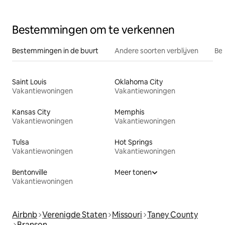
Bestemmingen om te verkennen
Bestemmingen in de buurt
Andere soorten verblijven
Bes
Saint Louis
Oklahoma City
Vakantiewoningen
Vakantiewoningen
Kansas City
Memphis
Vakantiewoningen
Vakantiewoningen
Tulsa
Hot Springs
Vakantiewoningen
Vakantiewoningen
Bentonville
Meer tonen
Vakantiewoningen
Airbnb
Verenigde Staten
Missouri
Taney County
Branson