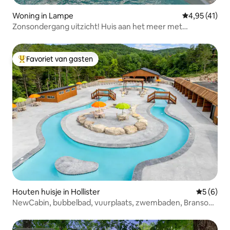
Woning in Lampe
Gemiddelde b
4,95 (41)
Zonsondergang uitzicht! Huis aan het meer met
bubbelbad op Table Rock
Favoriet van gasten
Topfavoriet van gasten
Houten huisje in Hollister
Gemiddeld
5 (6)
NewCabin, bubbelbad, vuurplaats, zwembaden, Branson,
BigCedr