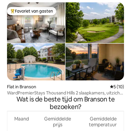
Favoriet van gasten
Topfavoriet van gasten
Flat in Branson
Gemiddelde
5 (10)
WardPremierStays Thousand Hills 2 slaapkamers, uitzicht
Wat is de beste tijd om Branson te
op het zwembad/golfbaan
bezoeken?
Maand
Gemiddelde
Gemiddelde
prijs
temperatuur