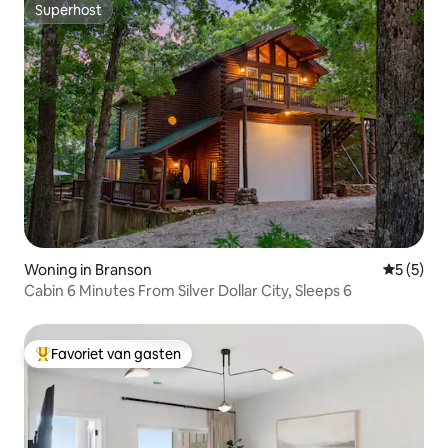
Superhost
Superhost
Woning in Branson
Gemiddeld
5 (5)
Cabin 6 Minutes From Silver Dollar City, Sleeps 6
Favoriet van gasten
Topfavoriet van gasten