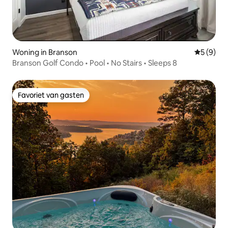
Woning in Branson
Gemiddeld
5 (9)
Branson Golf Condo • Pool • No Stairs • Sleeps 8
Favoriet van gasten
Favoriet van gasten