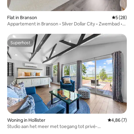
Flat in Branson
Gemiddelde
5 (28)
Appartement in Branson • Silver Dollar City • Zwembad •
Spelletjes
Superhost
Superhost
Woning in Hollister
Gemiddelde b
4,86 (7)
Studio aan het meer met toegang tot privé-
bubbelbad_gratis tickets