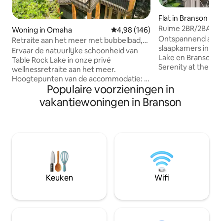
Flat in Branson
Ruime 2BR/2BA Co
Woning in Omaha
Gemiddelde beoordeling van 4,9
4,98 (146)
bedden in beide 
Ontspannend app
Retraite aan het meer met bubbelbad,
slaapkamers in de
sauna en koud bad
Ervaar de natuurlijke schoonheid van
Lake en Branson S
Table Rock Lake in onze privé
Serenity at the Me
wellnessretraite aan het meer.
appartement met 
Hoogtepunten van de accommodatie: •
badkamers beschi
Populaire voorzieningen in
Eigen fitnessruimte, koude duik en
afgesloten patio, 
sauna • Eigen terras met bubbelbad •
vakantiewoningen in Branson
smart-tv's, snelle 
Starlink-snel internet • Toegang tot het
wasmachine. Op s
meer en drie kilometer van de
van Table Rock La
jachthaven en lancering • 15 minuten van
varen, en een kort
Big Cedar, Top of the Rock & Thunder
Strip met shows, 
Ridge Arena • 20 minuten van Branson •
attracties. Ideaal 
Gefilterd water • Nespresso Vertuo •
of kleine groepen.
Branch Basics schoonmaken en gratis en
inbegrepen. Boek 
doorzichtige wasproducten • Gezellige
Keuken
Wifi
verblijf in Branson
biologische bamboe lakens van de aarde
• Noodzakelijke voorzieningen