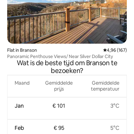
Flat in Branson
Gemiddelde beo
4,96 (167)
Panoramic Penthouse Views/ Near Silver Dollar City
Wat is de beste tijd om Branson te
bezoeken?
Maand
Gemiddelde
Gemiddelde
prijs
temperatuur
Jan
€ 101
3°C
Feb
€ 95
5°C