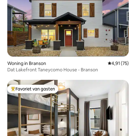
Woning in Branson
Gemiddelde be
4,91 (75)
Dat Lakefront Taneycomo House - Branson
Favoriet van gasten
Topfavoriet van gasten