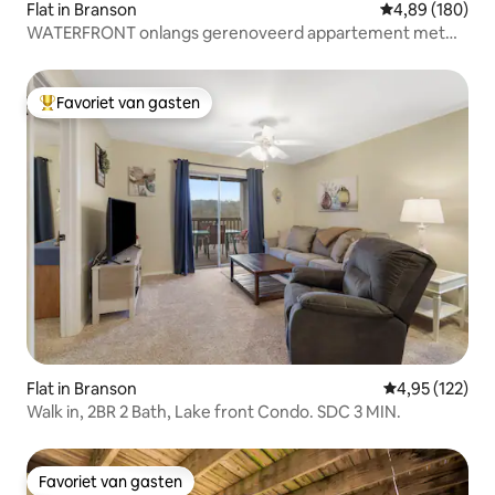
Flat in Branson
Gemiddelde beo
4,89 (180)
WATERFRONT onlangs gerenoveerd appartement met
één slaapkamer
Favoriet van gasten
Topfavoriet van gasten
Flat in Branson
Gemiddelde beo
4,95 (122)
Walk in, 2BR 2 Bath, Lake front Condo. SDC 3 MIN.
Favoriet van gasten
Favoriet van gasten