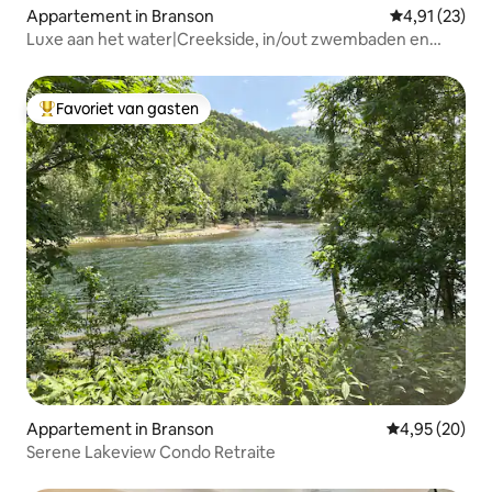
Appartement in Branson
Gemiddelde be
4,91 (23)
Luxe aan het water|Creekside, in/out zwembaden en
uitzicht!
Favoriet van gasten
Topfavoriet van gasten
Appartement in Branson
Gemiddelde be
4,95 (20)
Serene Lakeview Condo Retraite