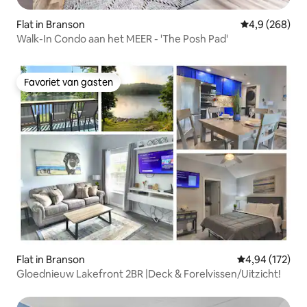
Flat in Branson
Gemiddelde be
4,9 (268)
Walk-In Condo aan het MEER - 'The Posh Pad'
Favoriet van gasten
Favoriet van gasten
Flat in Branson
Gemiddelde beo
4,94 (172)
Gloednieuw Lakefront 2BR |Deck & Forelvissen/Uitzicht!