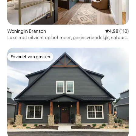
Woning in Branson
Gemiddelde beo
4,98 (110)
Luxe met uitzicht op het meer, gezinsvriendelijk, natuur,
hot tub
Favoriet van gasten
Favoriet van gasten