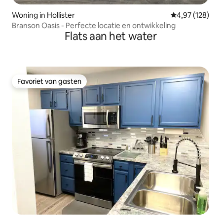
Woning in Hollister
Gemiddelde beo
4,97 (128)
Branson Oasis - Perfecte locatie en ontwikkeling
Flats aan het water
Favoriet van gasten
Favoriet van gasten