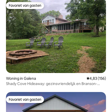
Favoriet van gasten
Favoriet van gasten
Woning in Galena
Gemiddelde beo
4,83 (156)
Shady Cove Hideaway: gezinsvriendelijk en Branson-
plezier
Favoriet van gasten
Favoriet van gasten