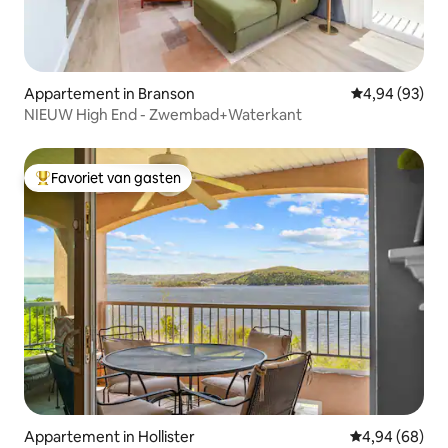
Appartement in Branson
Gemiddelde be
4,94 (93)
NIEUW High End - Zwembad+Waterkant
Favoriet van gasten
Topfavoriet van gasten
Appartement in Hollister
Gemiddelde be
4,94 (68)