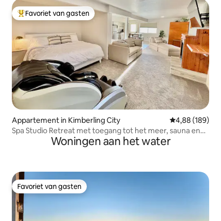
Favoriet van gasten
Topfavoriet van gasten
Appartement in Kimberling City
Gemiddelde beo
4,88 (189)
Spa Studio Retreat met toegang tot het meer, sauna en
Woningen aan het water
jacuzzi
Favoriet van gasten
Favoriet van gasten