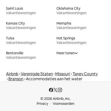
Saint Louis
Oklahoma City
Vakantiewoningen
Vakantiewoningen
Kansas City
Memphis
Vakantiewoningen
Vakantiewoningen
Tulsa
Hot Springs
Vakantiewoningen
Vakantiewoningen
Bentonville
Meer tonen
Vakantiewoningen
Airbnb
Verenigde Staten
Missouri
Taney County
Branson
Accommodaties aan het water
© 2026 Airbnb, Inc.
Privacy
Voorwaarden