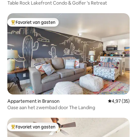
Table Rock Lakefront Condo & Golfer 's Retreat
Favoriet van gasten
Topfavoriet van gasten
Appartement in Branson
Gemiddelde be
4,97 (35)
Oase aan het zwembad door The Landing
Favoriet van gasten
Topfavoriet van gasten