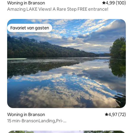
Woning in Branson
Gemiddelde beo
4,99 (100)
Amazing LAKE Views! A Rare Step FREE entrance!
Favoriet van gasten
Favoriet van gasten
Woning in Branson
Gemiddelde be
4,97 (72)
15 min-BransonLanding,Pri-
HotTub,Zwembad,GamesPoolTabl