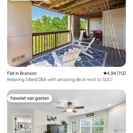
Flat in Branson
Gemiddelde beo
4,94 (112)
Relaxing 3 Bed/2BA with amazing deck next to SDC!
Favoriet van gasten
Favoriet van gasten