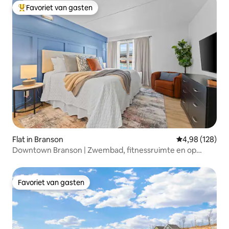
Favoriet van gasten
Topfavoriet van gasten
Flat in Branson
Gemiddelde beo
4,98 (128)
Downtown Branson | Zwembad, fitnessruimte en op
loopafstand van Landing
Favoriet van gasten
Favoriet van gasten