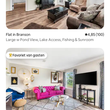
Flat in Branson
Gemiddelde beo
4,85 (100)
Large w Pond View, Lake Access, Fishing & Sunroom
Favoriet van gasten
Topfavoriet van gasten