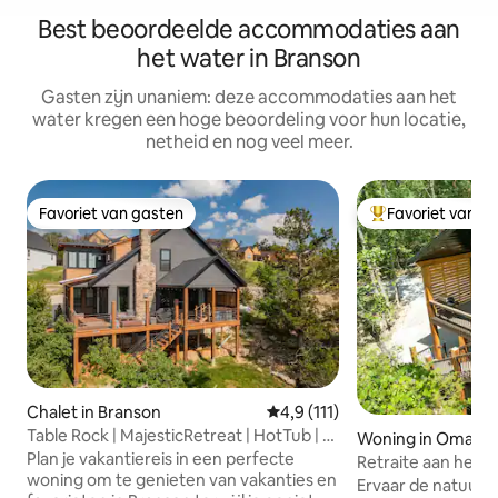
Best beoordeelde accommodaties aan
het water in Branson
Gasten zijn unaniem: deze accommodaties aan het
water kregen een hoge beoordeling voor hun locatie,
netheid en nog veel meer.
Favoriet van gasten
Favoriet van g
Favoriet van gasten
Topfavoriet van 
Chalet in Branson
Gemiddelde beoordeling van 4,
4,9 (111)
Table Rock | MajesticRetreat | HotTub | 3
Woning in Omaha
Ensuite
Plan je vakantiereis in een perfecte
Retraite aan het 
woning om te genieten van vakanties en
sauna en koud ba
Ervaar de natuurl