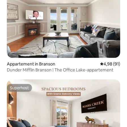
Appartement in Branson
Gemiddelde be
4,98 (91)
Dunder Mifflin Branson | The Office Lake-appartement
Superhost
Superhost