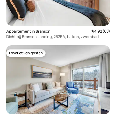
Appartement in Branson
Gemiddelde be
4,92 (63)
Dicht bij Branson Landing, 2B2BA, balkon, zwembad
Favoriet van gasten
Favoriet van gasten