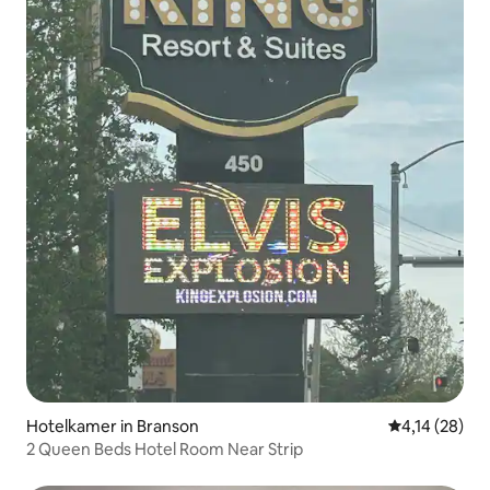
Hotelkamer in Branson
Gemiddelde be
4,14 (28)
2 Queen Beds Hotel Room Near Strip