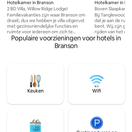
Hotelkamer in Branson
Hotelkamer in Br
2 BD Villa, Willow Ridge Lodge!
Boven Slaapkamer U
Familievakanties zijn waar Branson om
Bij Tanglewood Lo
draait, dus we hebben je villa uitgerust
dat je aan de rust
met gezinsvriendelijke functies en
bent. Wij zijn ge
ruimte voor iedereen om zich te
rijden van het ce
Populaire voorzieningen voor hotels in
verspreiden. Je villa met twee
landschap van ee
slaapkamers en twee badkamers is
het meer weg van 
Branson
uitgerust met een grote keuken, een
onze accommodatie
wasmachine/-droger, snel internet en
Lake Taneycomo,
een kabel-/satellietdienst op een grote
kitchenettes gevu
flatscreen-tv met een dvd-speler.
basisvoorzieninge
Accommodaties Slaapkamer 1: 1 kingsize
kameropstellingen
bed. Slaapkamer 2: 2 queensize bedden
ontvangen. We be
of 1 kingsize bed en1 slaapbank
slip boot dock en 
Uitschuifbare slaapbank Tarieven en
zwembad, speeltui
Keuken
Wifi
beschikbaarheid variëren, dus neem
picknicktafels, bu
contact op met de verhuurder om te
parkeergelegenhe
informeren.