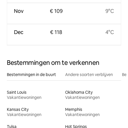
Nov
€ 109
9°C
Dec
€ 118
4°C
Bestemmingen om te verkennen
Bestemmingen in de buurt
Andere soorten verblijven
Bes
Saint Louis
Oklahoma City
Vakantiewoningen
Vakantiewoningen
Kansas City
Memphis
Vakantiewoningen
Vakantiewoningen
Tulsa
Hot Springs