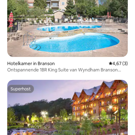
Hotelkamer in Branson
Gemiddelde b
4,67 (3)
Ontspannende 1BR King Suite van Wyndham Branson
Meadows
Superhost
Superhost