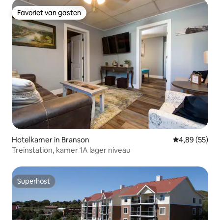
Favoriet van gasten
Favoriet van gasten
Hotelkamer in Branson
Gemiddelde be
4,89 (55)
Treinstation, kamer 1A lager niveau
Superhost
Superhost