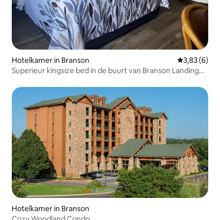
Hotelkamer in Branson
Gemiddelde b
3,83 (6)
Superieur kingsize bed in de buurt van Branson Landing
en shows
Hotelkamer in Branson
Cozy Woodland Condo