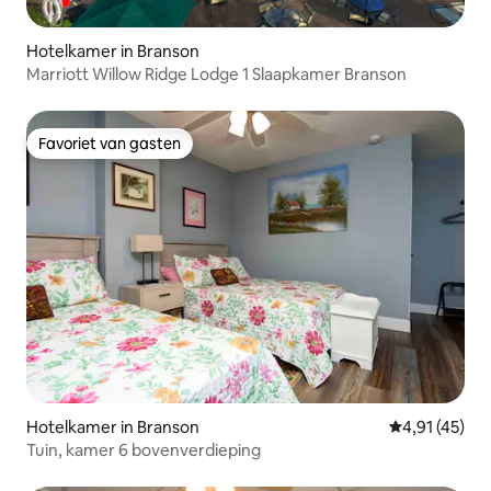
Hotelkamer in Branson
Marriott Willow Ridge Lodge 1 Slaapkamer Branson
Favoriet van gasten
Favoriet van gasten
Hotelkamer in Branson
Gemiddelde b
4,91 (45)
Tuin, kamer 6 bovenverdieping