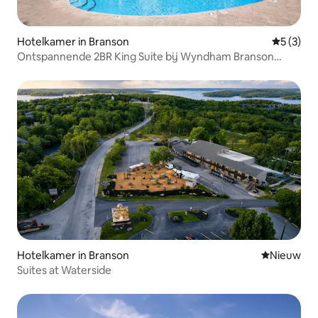
Hotelkamer in Branson
Gemiddeld
5 (3)
Ontspannende 2BR King Suite bij Wyndham Branson
Meadows
Hotelkamer in Branson
Nieuwe ac
Nieuw
Suites at Waterside