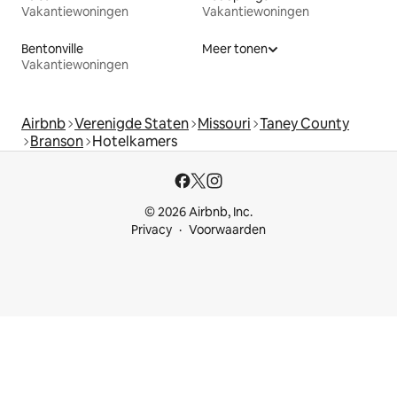
Vakantiewoningen
Vakantiewoningen
Bentonville
Meer tonen
Vakantiewoningen
Airbnb
Verenigde Staten
Missouri
Taney County
Branson
Hotelkamers
© 2026 Airbnb, Inc.
Privacy
Voorwaarden