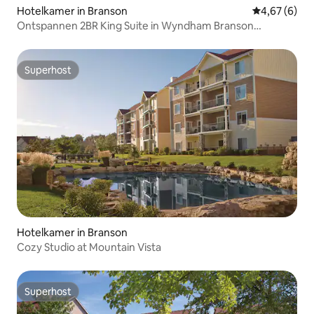
Hotelkamer in Branson
Gemiddelde b
4,67 (6)
Ontspannen 2BR King Suite in Wyndham Branson
Meadows
Superhost
Superhost
Hotelkamer in Branson
Cozy Studio at Mountain Vista
Superhost
Superhost