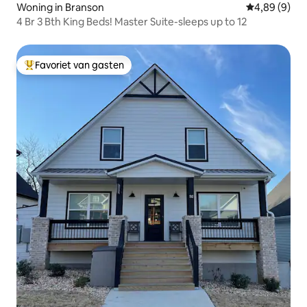
Woning in Branson
Gemiddelde b
4,89 (9)
4 Br 3 Bth King Beds! Master Suite-sleeps up to 12
Favoriet van gasten
Topfavoriet van gasten