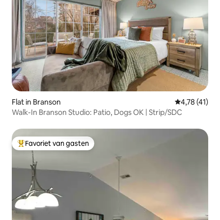
Flat in Branson
Gemiddelde b
4,78 (41)
Walk-In Branson Studio: Patio, Dogs OK | Strip/SDC
Favoriet van gasten
Topfavoriet van gasten