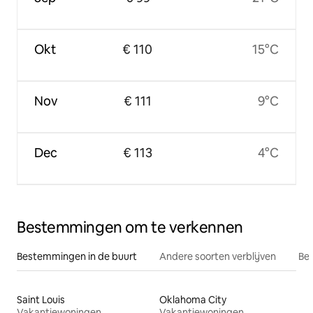
Okt
€ 110
15°C
Nov
€ 111
9°C
Dec
€ 113
4°C
Bestemmingen om te verkennen
Bestemmingen in de buurt
Andere soorten verblijven
Bes
Saint Louis
Oklahoma City
Vakantiewoningen
Vakantiewoningen