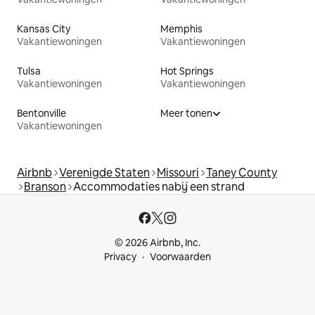
Kansas City
Memphis
Vakantiewoningen
Vakantiewoningen
Tulsa
Hot Springs
Vakantiewoningen
Vakantiewoningen
Bentonville
Meer tonen
Vakantiewoningen
Airbnb
Verenigde Staten
Missouri
Taney County
Branson
Accommodaties nabij een strand
© 2026 Airbnb, Inc.
Privacy
Voorwaarden