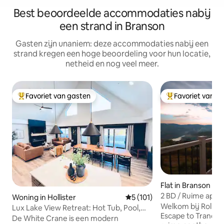
Best beoordeelde accommodaties nabij
een strand in Branson
Gasten zijn unaniem: deze accommodaties nabij een
strand kregen een hoge beoordeling voor hun locatie,
netheid en nog veel meer.
Favoriet van gasten
Favoriet van g
Topfavoriet van gasten
Topfavoriet van 
Flat in Branson
2 BD / Ruime app
Woning in Hollister
Gemiddelde beoordeling van 
5 (101)
uitzicht op de ber
Welkom bij Rolling
Lux Lake View Retreat: Hot Tub, Pool,
Escape to Tranquilit
Pet Friendly
De White Crane is een modern