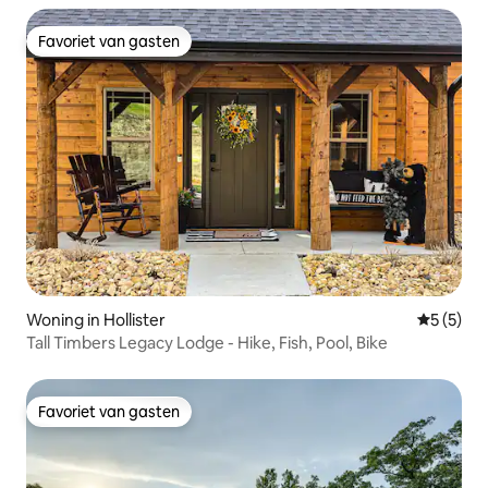
Favoriet van gasten
Favoriet van gasten
Woning in Hollister
Gemiddeld
5 (5)
Tall Timbers Legacy Lodge - Hike, Fish, Pool, Bike
Favoriet van gasten
Favoriet van gasten