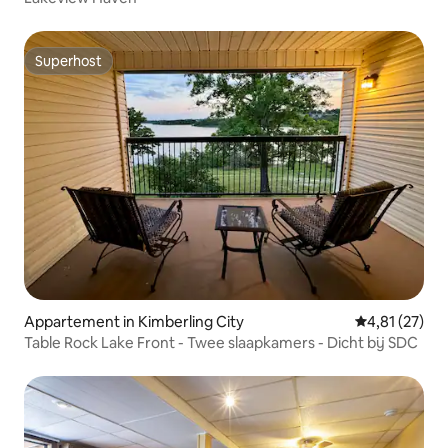
Superhost
Superhost
Appartement in Kimberling City
Gemiddelde be
4,81 (27)
Table Rock Lake Front - Twee slaapkamers - Dicht bij SDC