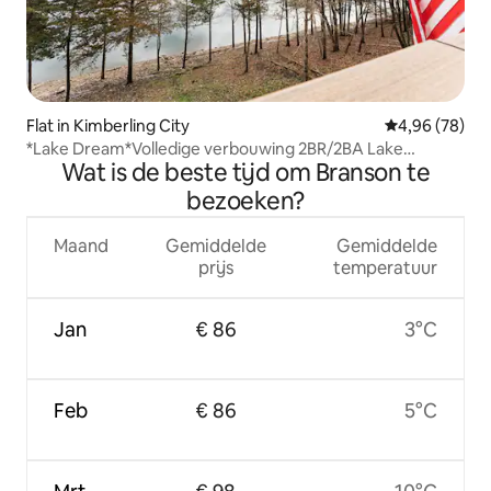
Flat in Kimberling City
Gemiddelde be
4,96 (78)
*Lake Dream*Volledige verbouwing 2BR/2BA Lake
Wat is de beste tijd om Branson te
Front&View!
bezoeken?
Maand
Gemiddelde
Gemiddelde
prijs
temperatuur
Jan
€ 86
3°C
Feb
€ 86
5°C