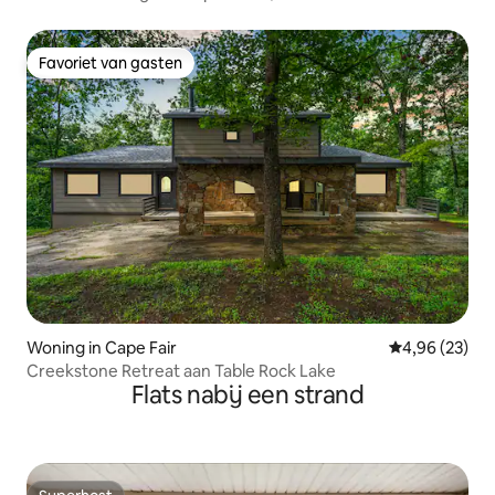
het meer voor 20 personen
Favoriet van gasten
Favoriet van gasten
Woning in Cape Fair
Gemiddelde be
4,96 (23)
Creekstone Retreat aan Table Rock Lake
Flats nabij een strand