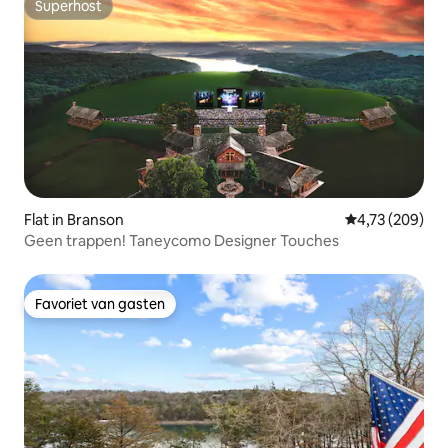
Superhost
Superhost
Flat in Branson
Gemiddelde beo
4,73 (209)
Geen trappen! Taneycomo Designer Touches
Favoriet van gasten
Favoriet van gasten