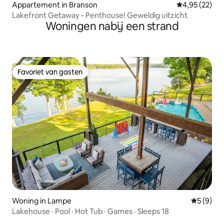
Appartement in Branson
Gemiddelde be
4,95 (22)
Lakefront Getaway - Penthouse! Geweldig uitzicht
Woningen nabij een strand
Favoriet van gasten
Favoriet van gasten
Woning in Lampe
Gemiddeld
5 (9)
Lakehouse · Pool · Hot Tub · Games · Sleeps 18