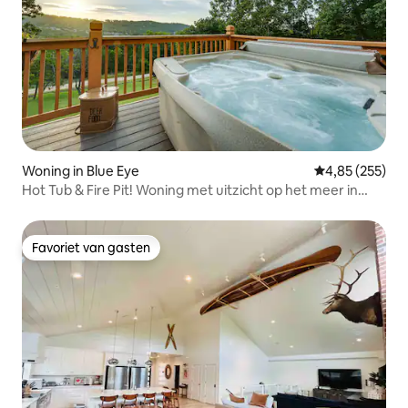
Woning in Blue Eye
Gemiddelde beo
4,85 (255)
Hot Tub & Fire Pit! Woning met uitzicht op het meer in
Blue Eye
Favoriet van gasten
Favoriet van gasten