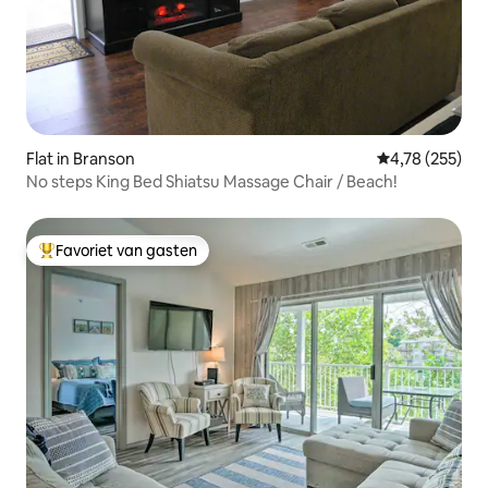
Flat in Branson
Gemiddelde beo
4,78 (255)
No steps King Bed Shiatsu Massage Chair / Beach!
Favoriet van gasten
Topfavoriet van gasten