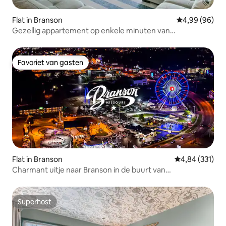
Flat in Branson
Gemiddelde be
4,99 (96)
Gezellig appartement op enkele minuten van
entertainment-shopping-lake
Favoriet van gasten
Favoriet van gasten
Flat in Branson
Gemiddelde beo
4,84 (331)
Charmant uitje naar Branson in de buurt van
bezienswaardigheden
Superhost
Superhost