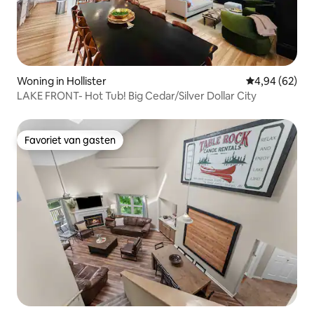
Woning in Hollister
Gemiddelde be
4,94 (62)
LAKE FRONT- Hot Tub! Big Cedar/Silver Dollar City
Favoriet van gasten
Favoriet van gasten