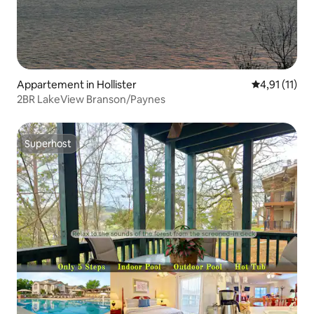
Appartement in Hollister
Gemiddelde b
4,91 (11)
2BR LakeView Branson/Paynes
Superhost
Superhost