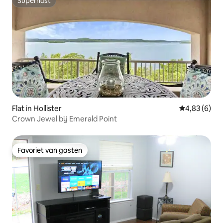
Superhost
Superhost
Flat in Hollister
Gemiddelde b
4,83 (6)
Crown Jewel bij Emerald Point
Favoriet van gasten
Favoriet van gasten