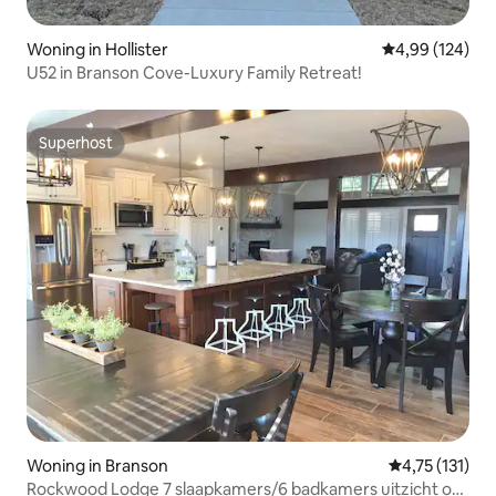
Woning in Hollister
Gemiddelde beo
4,99 (124)
U52 in Branson Cove-Luxury Family Retreat!
Superhost
Superhost
Woning in Branson
Gemiddelde be
4,75 (131)
Rockwood Lodge 7 slaapkamers/6 badkamers uitzicht op