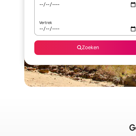
Vertrek
Zoeken
G