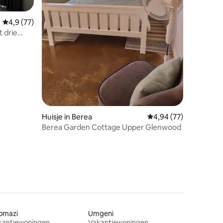
Gemiddelde beoordeling van 4,9 op 5, 77 recensies
4,9 (77)
 drie
ecensies
d
Huisje in Berea
Gemiddelde beoordelin
4,94 (77)
Berea Garden Cottage Upper Glenwood
omazi
Umgeni
kantiewoningen
Vakantiewoningen