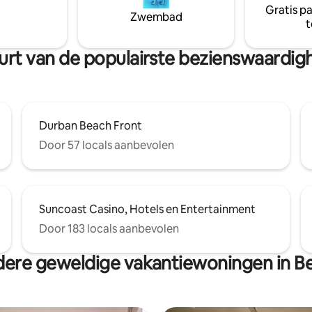
Gratis p
 harte welkom om te verkennen
Zwembad
t
e nemen aan een rondleiding als
buurt van de populairste bezienswaardi
Durban Beach Front
Door 57 locals aanbevolen
Suncoast Casino, Hotels en Entertainment
Door 183 locals aanbevolen
ere geweldige vakantiewoningen in B