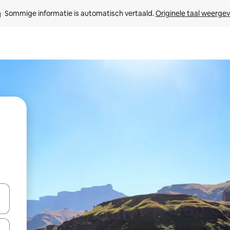
Sommige informatie is automatisch vertaald. 
Originele taal weerge
een keuze met je de pijltjestoetsen omhoog en omlaag, óf door te tikk