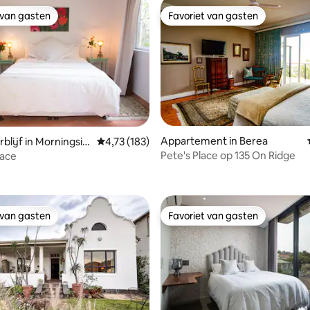
 van gasten
Favoriet van gasten
 van gasten
Favoriet van gasten
Appartement in Berea
blijf in Morningsid
Gemiddelde beoordeling van 4,73 op 5, 183 r
4,73 (183)
Pete's Place op 135 On Ridge
lace
g van 4,99 op 5, 69 recensies
 van gasten
Favoriet van gasten
 van gasten
Favoriet van gasten