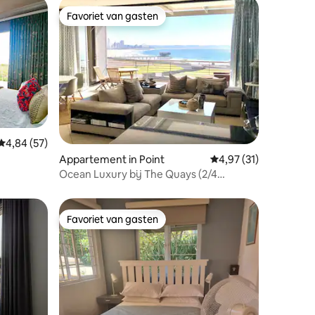
Favoriet van gasten
Favoriet van gasten
Gemiddelde beoordeling van 4,84 op 5, 57 recensies
4,84 (57)
ecensies
Appartement in Point
Gemiddelde beoordeli
4,97 (31)
Ocean Luxury bij The Quays (2/4
slaapplaatsen)
Favoriet van gasten
Favoriet van gasten