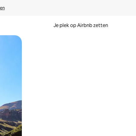
ven
Je plek op Airbnb zetten
en of swipen.