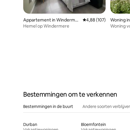
Appartement in Windermer
Gemiddelde beoordeling
4,88 (107)
Woning in
e
Hemel op Windermere
Woning vo
Glenwoo
Bestemmingen om te verkennen
Bestemmingen in de buurt
Andere soorten verblijve
Durban
Bloemfontein
Vakantiewoningen
Vakantiewoningen