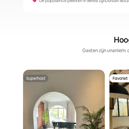
De populairste plekken in Berea zijnDurban Bota
Hoo
Gasten zijn unaniem:
Superhost
Favoriet
Superhost
Favoriet