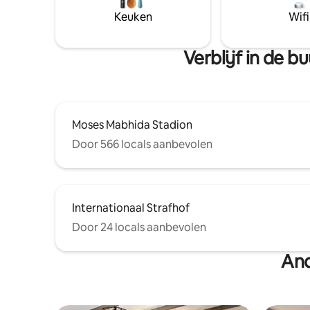
Tweede slaapkamer heeft een
bent van
Keuken
Wifi
werkstation dat geschikt is om vanuit
en deel t
huis te werken.
er een is.
Verblijf in de 
Moses Mabhida Stadion
Door 566 locals aanbevolen
Internationaal Strafhof
Door 24 locals aanbevolen
And