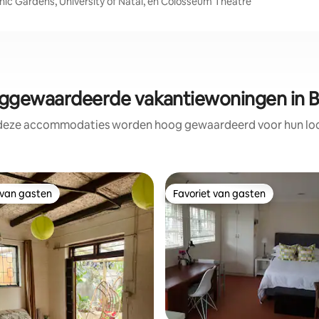
nic Gardens, University of Natal, en Colosseum Theatre
ggewaardeerde vakantiewoningen in B
 deze accommodaties worden hoog gewaardeerd voor hun loca
 van gasten
Favoriet van gasten
 van gasten
Favoriet van gasten