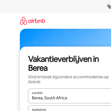
Ga
direct
naar
inhoud
Vakantieverblijven in
Berea
Vind en boek bijzondere accommodaties op
Airbnb
Locatie
Wanneer er resultaten beschikbaar zijn, maak je 
Aankomst