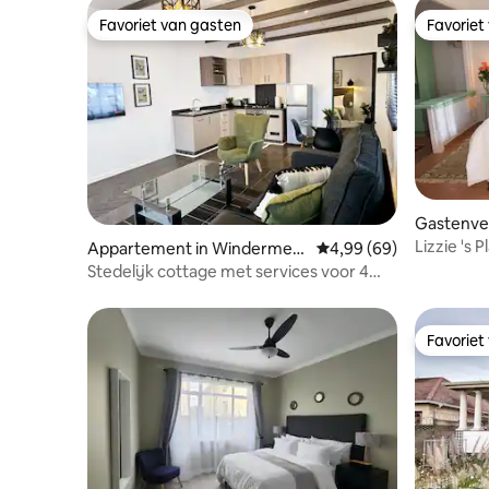
Favoriet van gasten
Favoriet
Favoriet van gasten
Favoriet
Gastenver
e
Lizzie 's P
Appartement in Windermer
Gemiddelde beoordelin
4,99 (69)
e
Stedelijk cottage met services voor 4
personen
Favoriet
Favoriet