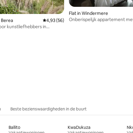
Flat in Windermere
Onberispelijk appartement met
 van 4,88 op 5, 107 recensies
 Berea
Gemiddelde beoordeling van 4,93 op 5, 56 r
4,93 (56)
slaapkamers in 262 Florida Roa
or kunstliefhebbers in
d
n
Beste bezienswaardigheden in de buurt
Ballito
KwaDukuza
Nk
Vakantiewoningen
Vakantiewoningen
Va