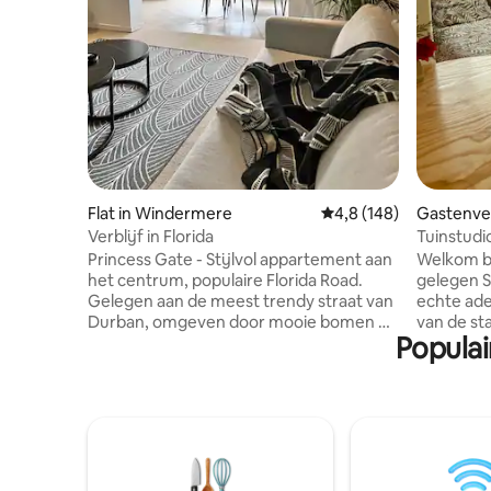
Flat in Windermere
Gemiddelde beoordelin
4,8 (148)
Gastenver
Verblijf in Florida
Tuinstudio
Princess Gate - Stijlvol appartement aan
Welkom bi
het centrum, populaire Florida Road.
gelegen Su
Gelegen aan de meest trendy straat van
echte ade
Durban, omgeven door mooie bomen en
van de st
Populai
uitzicht op de straat. Ontbijt in een van
stadsleven
de vele bistro 's en cafés op Florida Road.
je de stad v
Je kunt de hele dag vanuit huis werken
Door is e
met onbeperkte wifi. Breng de nacht
beveiligde
door met genieten van het nachtleven
district 
van Durban, met de beste bars en
permacul
restaurants voor de deur. Ruime grote
natuurlij
slaapkamer leidt naar een open balkon.
oogsten e