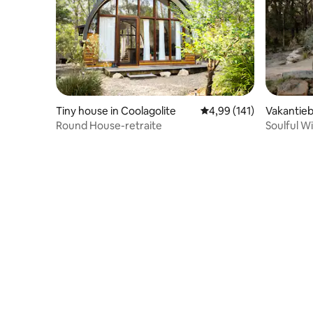
Tiny house in Coolagolite
Gemiddelde beoordeling
4,99 (141)
Vakantieb
Maroota
Round House-retraite
Soulful W
100" king