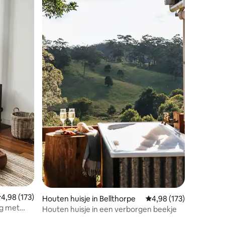
ecensies
emiddelde beoordeling van 4,98 op 5, 173 recensies
4,98 (173)
Houten huisje in Bellthorpe
Gemiddelde beoordeling
4,98 (173)
ng met
Houten huisje in een verborgen beekje