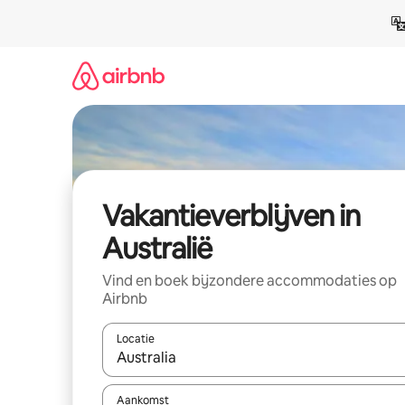
Ga
direct
naar
inhoud
Vakantieverblijven in
Australië
Vind en boek bijzondere accommodaties op
Airbnb
Locatie
Wanneer er resultaten beschikbaar zijn, maak je 
Aankomst