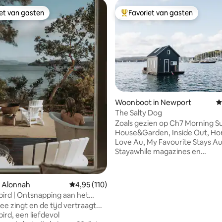
iet van gasten
Favoriet van gasten
iet van gasten
Topfavoriet van gasten
Woonboot in Newport
G
The Salty Dog
Zoals gezien op Ch7 Morning Su
House&Garden, Inside Out, Ho
Love Au, My Favourite Stays Au
Stayawhile magazines en
Sommerhusmagasinet (Europa) De ge
van zoute lucht, het geluid van
zon die glinstert van rimpelinge
n Alonnah
Gemiddelde beoordeling van 4,95 op 5, 110 r
4,95 (110)
omringen...een gevoel van rust
ird | Ontsnapping aan het
achtergebleven wereld. De Salt
e zingt en de tijd vertraagt...
een ruimte die zowel gezellig al
ird, een liefdevol
voor het water, een houten bo
 van 4,98 op 5, 640 recensies