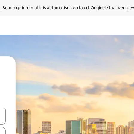
Sommige informatie is automatisch vertaald. 
Originele taal weerge
een keuze met je de pijltjestoetsen omhoog en omlaag, óf door te tikk