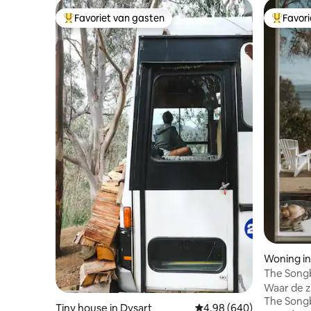
Favoriet van gasten
Favor
Topfavoriet van gasten
Topfavor
Woning i
The Songb
water
Waar de ze
The Songb
Tiny house in Dysart
Gemiddelde beoordeling
4,98 (640)