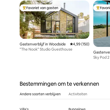
Favoriet van gasten
Favor
Topfavoriet van gasten
Topfavor
Gastenverblijf in Woodside
Gemiddelde beoordeling
4,99 (150)
"The Nook" Studio Guesthouse
Gastenver
y
Sky Pod 2
accommo
Bestemmingen om te verkennen
Andere soorten verblijven
Activiteiten
Villa's
Bungalows