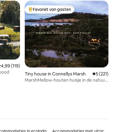
Favoriet van gasten
Topfavoriet van gasten
ecensies
emiddelde beoordeling van 4,99 op 5, 119 recensies
4,99 (119)
wwood
Tiny house in Connellys Marsh
Gemiddelde beoorde
5 (221)
MarshMellow-houten huisje in de natuur
– beek, bad, vuur, strand
Accommodaties in ecolodges
Accommodaties met uitzicht op het strand