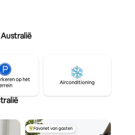
e
gesloten tijdens periodes van hoog
', om op
brandgevaar. Kinderen 2-12 jaar of baby's
opnieuw
0-2 niet geaccepteerd. Huisdieren niet
natuur.
geaccepteerd.)
Australië
arkeren op het
Airconditioning
errein
ralië
Favoriet van gasten
Topfavoriet van gasten