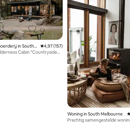
 van 4,99 op 5, 141 recensies
oerderij in South
Gemiddelde beoordeling van 4,97 op 5, 157 r
4,97 (157)
ilderness Cabin "Countryside
bed
Woning in South Melbourne
G
Prachtig samengestelde woni
twee slaapkamers