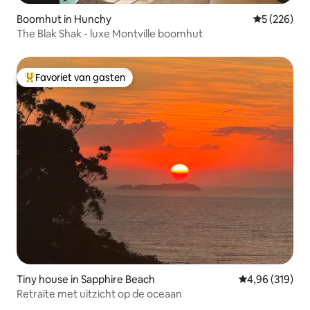
Boomhut in Hunchy
Gemiddelde 
5 (226)
The Blak Shak - luxe Montville boomhut
Favoriet van gasten
Topfavoriet van gasten
Tiny house in Sapphire Beach
Gemiddelde beo
4,96 (319)
Retraite met uitzicht op de oceaan