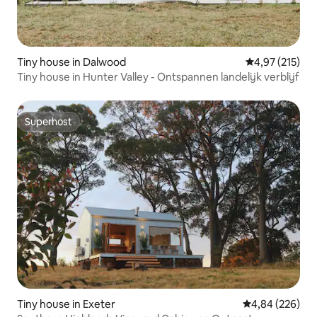
Tiny house in Dalwood
Gemiddelde beo
4,97 (215)
Tiny house in Hunter Valley - Ontspannen landelijk verblijf
Superhost
Superhost
Tiny house in Exeter
Gemiddelde beo
4,84 (226)