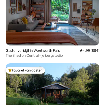
Gastenverblijf in Wentworth Falls
Gemiddelde beo
4,99 (884)
The Shed on Central - je bergstudio
Favoriet van gasten
Topfavoriet van gasten