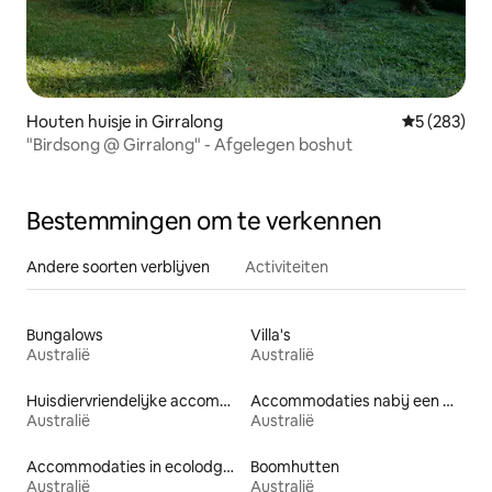
Houten huisje in Girralong
Gemiddelde 
5 (283)
"Birdsong @ Girralong" - Afgelegen boshut
Bestemmingen om te verkennen
Andere soorten verblijven
Activiteiten
Bungalows
Villa's
Australië
Australië
Huisdiervriendelijke accommodaties
Accommodaties nabij een meer
Australië
Australië
Accommodaties in ecolodges
Boomhutten
Australië
Australië