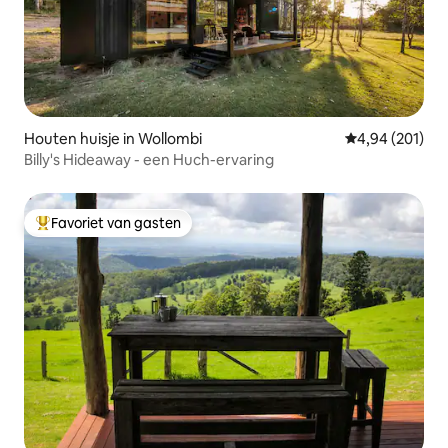
Houten huisje in Wollombi
Gemiddelde beo
4,94 (201)
Billy's Hideaway - een Huch-ervaring
Favoriet van gasten
Topfavoriet van gasten