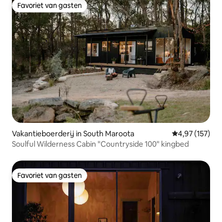
Favoriet van gasten
Favoriet van gasten
Vakantieboerderij in South Maroota
Gemiddelde beo
4,97 (157)
Soulful Wilderness Cabin "Countryside 100" kingbed
Favoriet van gasten
Favoriet van gasten