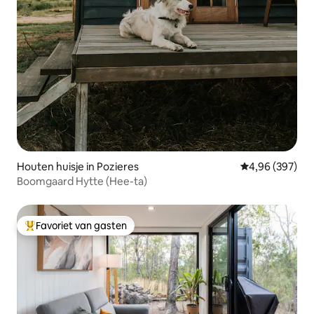
Houten huisje in Pozieres
Gemiddelde beo
4,96 (397)
Boomgaard Hytte (Hee-ta)
Favoriet van gasten
Topfavoriet van gasten