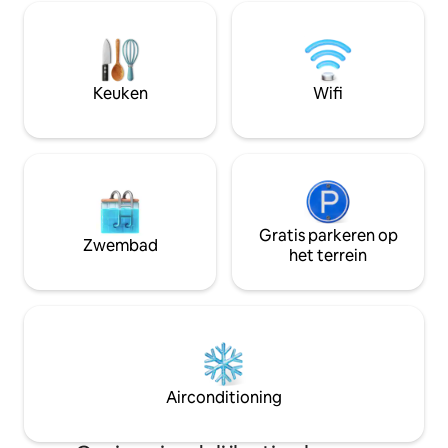
de Glasshouse Mou
voor het water, een houten boothuis
aan de skyline van
voor twee die je uitnodigt om te
van de regio More
ontspannen en gewoon 'te zijn', om op
genieten van dit u
haar best off-grid te gaan en opnieuw
je geniet van de f
Keuken
Wifi
contact te maken met moeder natuur.
vogelgezang.
Gratis parkeren op
Zwembad
het terrein
Airconditioning