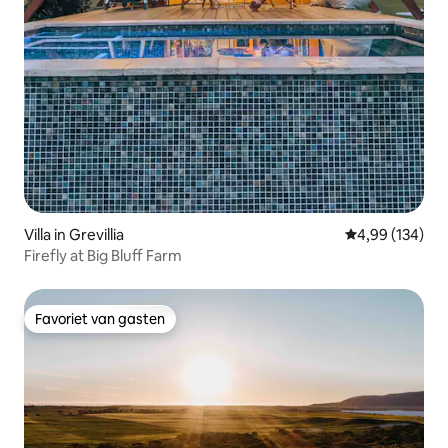
Villa in Grevillia
Gemiddelde beo
4,99 (134)
Firefly at Big Bluff Farm
Favoriet van gasten
Favoriet van gasten