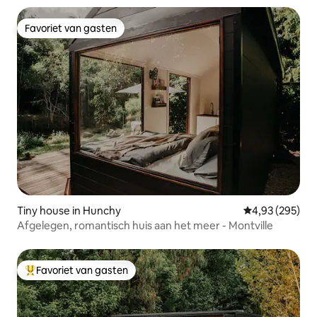
Favoriet van gasten
Favoriet van gasten
Tiny house in Hunchy
Gemiddelde beo
4,93 (295)
Afgelegen, romantisch huis aan het meer - Montville
Favoriet van gasten
Topfavoriet van gasten