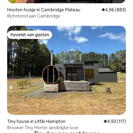
Houten huisje in Cambridge Plateau
Gemiddelde beo
4,96 (883)
Richmond aan Cambridge
Favoriet van gasten
Favoriet van gasten
Tiny house in Little Hampton
Gemiddelde be
4,93 (117)
Brooker Tiny Home: landelijke luxe