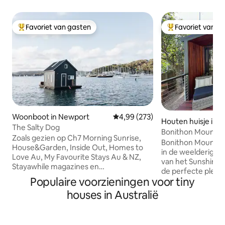
Favoriet van gasten
Favoriet van g
Topfavoriet van gasten
Topfavoriet van 
Woonboot in Newport
Gemiddelde beoordeling van 4,9
4,99 (273)
Houten huisje in 
The Salty Dog
Bonithon Mountai
Zoals gezien op Ch7 Morning Sunrise,
Bonithon Mountain
House&Garden, Inside Out, Homes to
in de weelderige,
Love Au, My Favourite Stays Au & NZ,
van het Sunshine C
Stayawhile magazines en
de perfecte plek w
Sommerhusmagasinet (Europa) De geur
Populaire voorzieningen voor tiny
ontspannen en on
van zoute lucht, het geluid van water, de
houten hutstudio l
houses in Australië
zon die glinstert van rimpelingen die je
minuten rijden va
omringen...een gevoel van rust en de
luxe uitje met alle
achtergebleven wereld. De Salty Dog is
Bonithon biedt een
een ruimte die zowel gezellig als open is