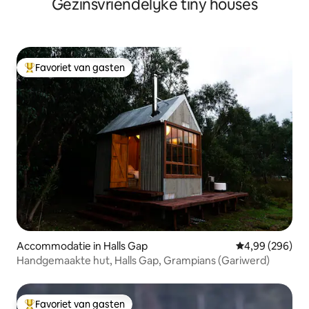
Gezinsvriendelijke tiny houses
Favoriet van gasten
Topfavoriet van gasten
Accommodatie in Halls Gap
Gemiddelde beo
4,99 (296)
Handgemaakte hut, Halls Gap, Grampians (Gariwerd)
Favoriet van gasten