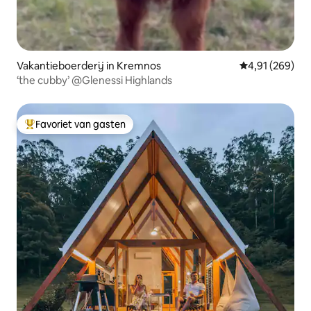
Vakantieboerderij in Kremnos
Gemiddelde beo
4,91 (269)
‘the cubby’ @Glenessi Highlands
Favoriet van gasten
Topfavoriet van gasten