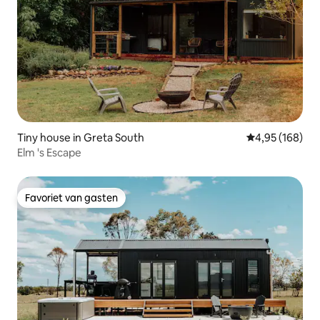
Tiny house in Greta South
Gemiddelde beo
4,95 (168)
Elm 's Escape
Favoriet van gasten
Favoriet van gasten