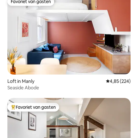
Favoriet van gasten
Favoriet van gasten
Loft in Manly
Gemiddelde beo
4,85 (224)
Seaside Abode
Favoriet van gasten
Topfavoriet van gasten