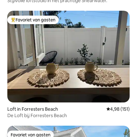
Stijlvolle loftstudio in het prachtige Shearwater.
Favoriet van gasten
Topfavoriet van gasten
Loft in Forresters Beach
Gemiddelde beo
4,98 (151)
De Loft bij Forresters Beach
Favoriet van gasten