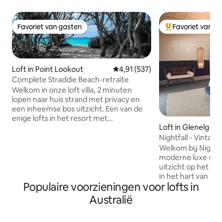
Favoriet van gasten
Favoriet van g
Favoriet van gasten
Topfavoriet van 
Loft in Point Lookout
Gemiddelde beoordeling van 4,9
4,91 (537)
Complete Straddie Beach-retraite
Welkom in onze loft villa, 2 minuten
lopen naar huis strand met privacy en
een inheemse bos uitzicht. Een van de
enige lofts in het resort met
Loft in Glenelg
internettoegang (onbeperkt en snel).
De ruimte heeft alles wat je nodig hebt
Nightfall - Vintage
voor een volledig ontspannen en
Glenelg strand en
Welkom bij Nightfa
verjongende vakantie - een deel boven
moderne luxe same
de rest. Het stijlvolle zwembad ligt op
uitzicht op het pr
enkele seconden afstand, evenals een
in het hart van Gl
kleine fitnessruimte. Dit is een
Populaire voorzieningen voor lofts in
loft-appartement
geweldige plek voor koppels en
onvergetelijke erv
Australië
gezinnen (met jonge kinderen). Er is een
gasten. Onze prachtige woning is
oprolbaar eenpersoonsbed in de kast,
zorgvuldig samen
een portacot en Ikea kinderstoel.