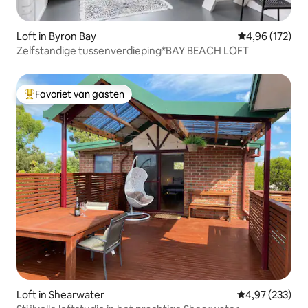
Loft in Byron Bay
Gemiddelde beo
4,96 (172)
Zelfstandige tussenverdieping*BAY BEACH LOFT
Favoriet van gasten
Topfavoriet van gasten
Loft in Shearwater
Gemiddelde beo
4,97 (233)