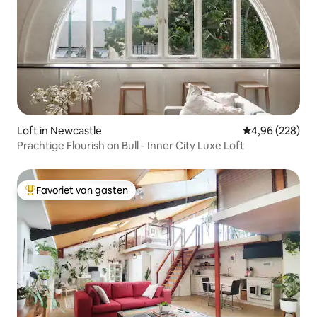
Loft in Newcastle
Gemiddelde beo
4,96 (228)
Prachtige Flourish on Bull - Inner City Luxe Loft
Favoriet van gasten
Topfavoriet van gasten