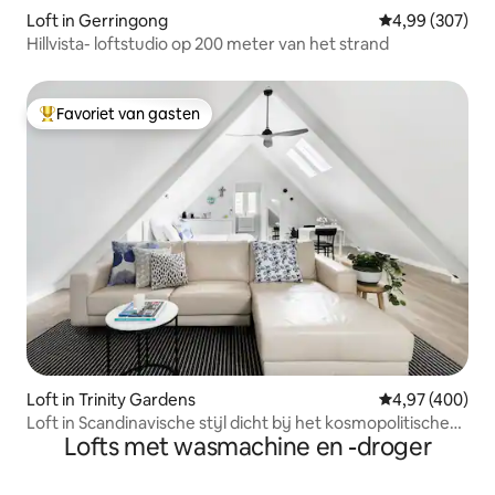
Loft in Gerringong
Gemiddelde beo
4,99 (307)
Hillvista- loftstudio op 200 meter van het strand
Favoriet van gasten
Topfavoriet van gasten
Loft in Trinity Gardens
Gemiddelde beo
4,97 (400)
Loft in Scandinavische stijl dicht bij het kosmopolitische
Lofts met wasmachine en -droger
Norwood Parade