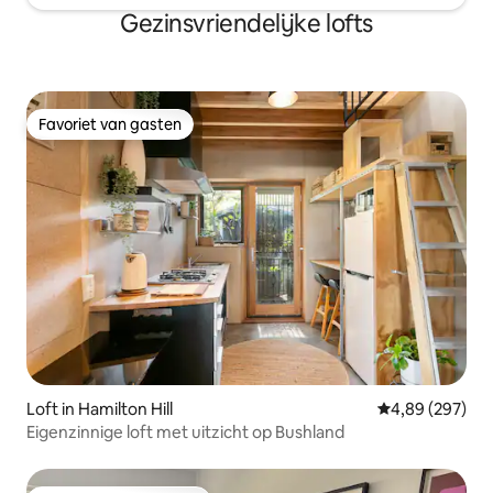
Gezinsvriendelijke lofts
Favoriet van gasten
Favoriet van gasten
Loft in Hamilton Hill
Gemiddelde beo
4,89 (297)
Eigenzinnige loft met uitzicht op Bushland