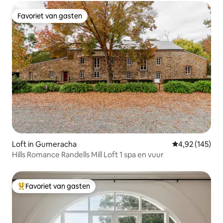
Favoriet van gasten
Favoriet van gasten
Loft in Gumeracha
Gemiddelde beo
4,92 (145)
Hills Romance Randells Mill Loft 1 spa en vuur
Favoriet van gasten
Topfavoriet van gasten