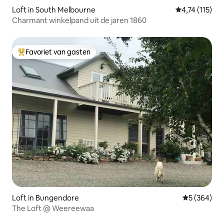
Loft in South Melbourne
Gemiddelde be
4,74 (115)
Charmant winkelpand uit de jaren 1860
Favoriet van gasten
Topfavoriet van gasten
Loft in Bungendore
Gemiddelde 
5 (364)
The Loft @ Weereewaa