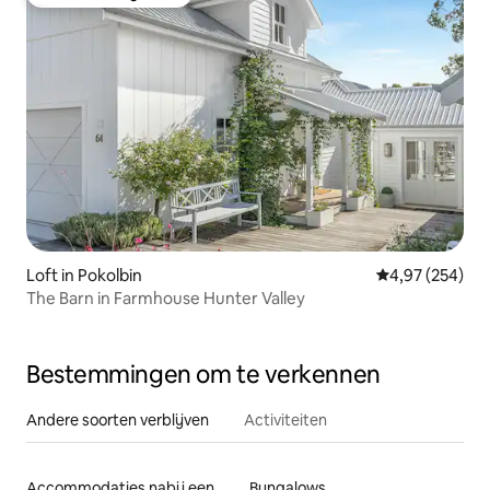
Favoriet van gasten
Loft in Pokolbin
Gemiddelde beo
4,97 (254)
The Barn in Farmhouse Hunter Valley
Bestemmingen om te verkennen
Andere soorten verblijven
Activiteiten
Accommodaties nabij een meer
Bungalows