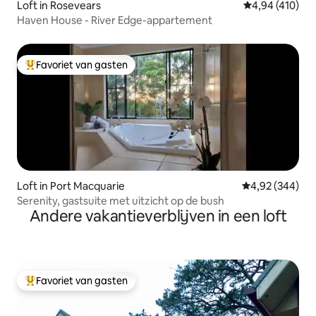
Loft in Rosevears
Gemiddelde beo
4,94 (410)
Haven House - River Edge-appartement
Favoriet van gasten
Topfavoriet van gasten
Loft in Port Macquarie
Gemiddelde beo
4,92 (344)
Serenity, gastsuite met uitzicht op de bush
Andere vakantieverblijven in een loft
Favoriet van gasten
Topfavoriet van gasten