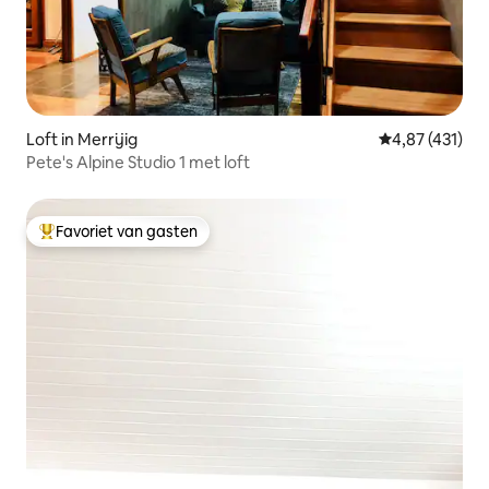
Loft in Merrijig
Gemiddelde beo
4,87 (431)
Pete's Alpine Studio 1 met loft
Favoriet van gasten
Topfavoriet van gasten