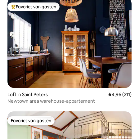
Favoriet van gasten
Topfavoriet van gasten
Loft in Saint Peters
Gemiddelde beo
4,96 (211)
Newtown area warehouse-appartement
Favoriet van gasten
Favoriet van gasten