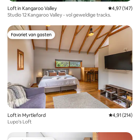
Loft in Kangaroo Valley
Gemiddelde beo
4,97 (147)
Studio 12 Kangaroo Valley - vol geweldige tracks.
Favoriet van gasten
Favoriet van gasten
Loft in Myrtleford
Gemiddelde beo
4,91 (214)
Lupo's Loft