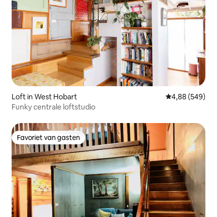
Loft in West Hobart
Gemiddelde beo
4,88 (549)
Funky centrale loftstudio
Favoriet van gasten
Favoriet van gasten