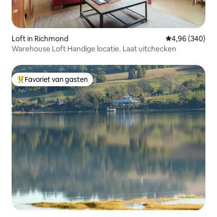
Loft in Richmond
Gemiddelde beo
4,96 (340)
Warehouse Loft Handige locatie. Laat uitchecken
Favoriet van gasten
Topfavoriet van gasten