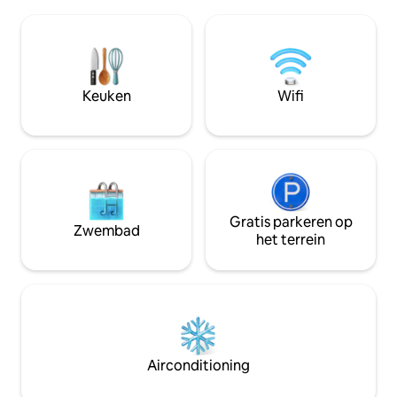
ontspannen en toc
bieden. Laat je za
bedden, ontspan 
serre of maak een
prachtige Glenelg
beschikbaar om je
Keuken
Wifi
en tot rust te kom
Gratis parkeren op
Zwembad
het terrein
Airconditioning