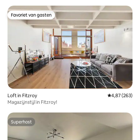
Favoriet van gasten
Favoriet van gasten
Loft in Fitzroy
Gemiddelde beo
4,87 (263)
Magazijnstijl in Fitzroy!
Superhost
Superhost