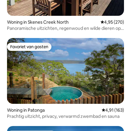
Woning in Skenes Creek North
Gemiddelde beo
4,95 (270)
Panoramische uitzichten, regenwoud en wilde dieren op
11 hectare
Favoriet van gasten
Favoriet van gasten
Woning in Patonga
Gemiddelde beo
4,91 (163)
Prachtig uitzicht, privacy, verwarmd zwembad en sauna