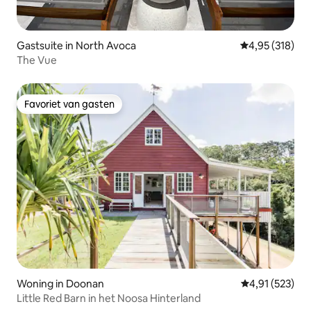
Gastsuite in North Avoca
Gemiddelde beo
4,95 (318)
The Vue
Favoriet van gasten
Favoriet van gasten
Woning in Doonan
Gemiddelde beo
4,91 (523)
Little Red Barn in het Noosa Hinterland