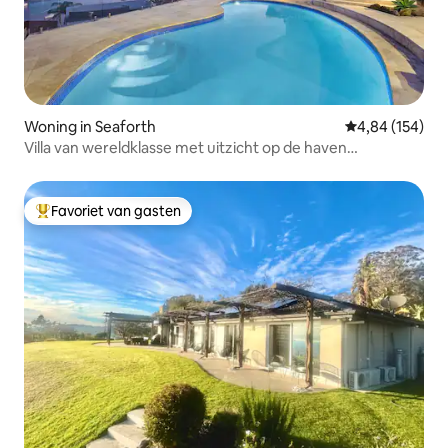
Woning in Seaforth
Gemiddelde beo
4,84 (154)
Villa van wereldklasse met uitzicht op de haven
privéstrand Manly
Favoriet van gasten
Topfavoriet van gasten