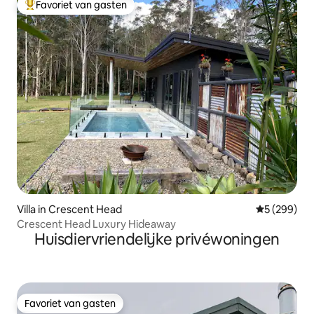
Favoriet van gasten
Topfavoriet van gasten
Villa in Crescent Head
Gemiddelde 
5 (299)
Crescent Head Luxury Hideaway
Huisdiervriendelijke privéwoningen
Favoriet van gasten
Favoriet van gasten