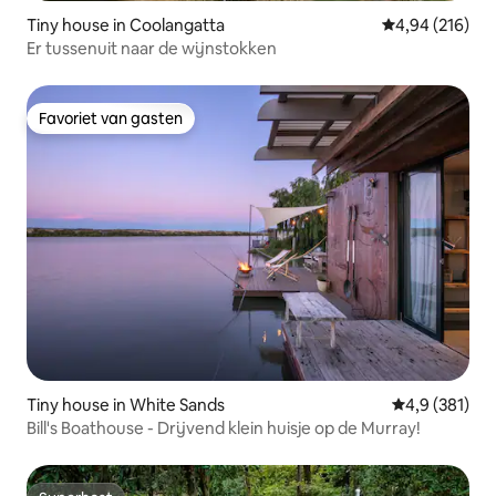
Tiny house in Coolangatta
Gemiddelde beo
4,94 (216)
Er tussenuit naar de wijnstokken
Favoriet van gasten
Favoriet van gasten
Tiny house in White Sands
Gemiddelde be
4,9 (381)
Bill's Boathouse - Drijvend klein huisje op de Murray!