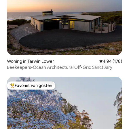
Woning in Tarwin Lower
Gemiddelde beo
4,94 (178)
Beekeepers-Ocean Architectural Off-Grid Sanctuary
Favoriet van gasten
Topfavoriet van gasten