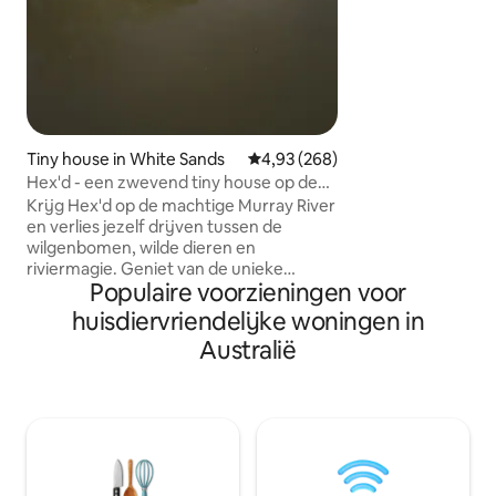
winters: elk seizoen
Mairiposa. Herontdek de kunst van het
eenvoudig leven in
geïnspireerde toe
(seizoens)groente
bosjes of kijk naar
kampvuur. Een uni
comfort. Ik kijk e
Tiny house in White Sands
Gemiddelde beoordeling van 4,9
4,93 (268)
boerderij met jou 
Hex'd - een zwevend tiny house op de
Murray River!
Krijg Hex'd op de machtige Murray River
en verlies jezelf drijven tussen de
wilgenbomen, wilde dieren en
riviermagie. Geniet van de unieke
Populaire voorzieningen voor
omgeving van deze romantische plek in
de natuur - breng jezelf in slaap of laat je
huisdiervriendelijke woningen in
creativiteit stromen naar nieuwe
Australië
gebieden. Het 360 graden dek en
verplaatsbare meubels geven je de
mogelijkheid om te genieten, ongeacht
het seizoen. Open de gordijnen en
deuren om de rivierbries door te laten
stromen terwijl je de rivier voorbij ziet
stromen. Sluit de gordijnen om je terug