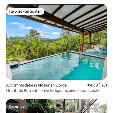
Favoriet van gasten
Favoriet van gasten
Accommodatie in Mossman Gorge
Gemiddelde beo
4,88 (128)
Gratitude Retreat - privé heiligdom, eindeloos uitzicht
Superhost
Superhost