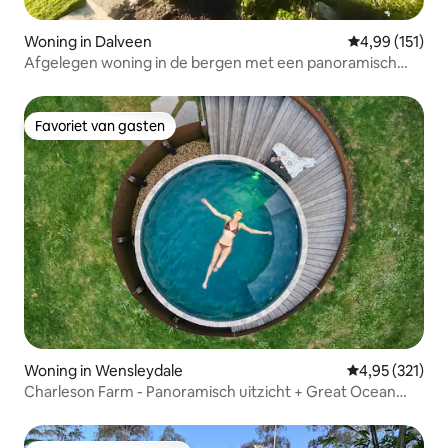
Woning in Dalveen
Gemiddelde beo
4,99 (151)
Afgelegen woning in de bergen met een panoramisch
uitzicht
Favoriet van gasten
Favoriet van gasten
Woning in Wensleydale
Gemiddelde beo
4,95 (321)
Charleson Farm - Panoramisch uitzicht + Great Ocean
Road