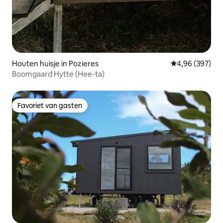
Houten huisje in Pozieres
Gemiddelde beo
4,96 (397)
Boomgaard Hytte (Hee-ta)
Favoriet van gasten
Favoriet van gasten