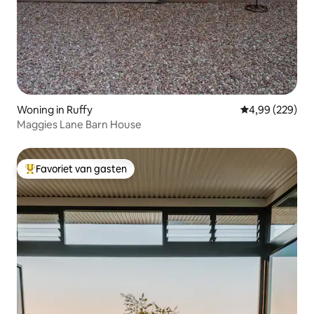
Woning in Ruffy
Gemiddelde beo
4,99 (229)
Maggies Lane Barn House
Favoriet van gasten
Topfavoriet van gasten