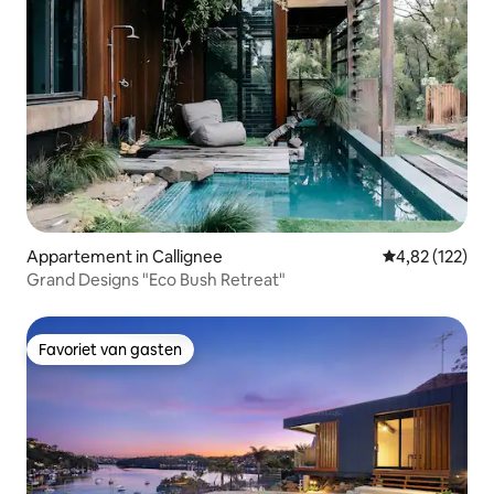
Appartement in Callignee
Gemiddelde beo
4,82 (122)
Grand Designs "Eco Bush Retreat"
Favoriet van gasten
Favoriet van gasten