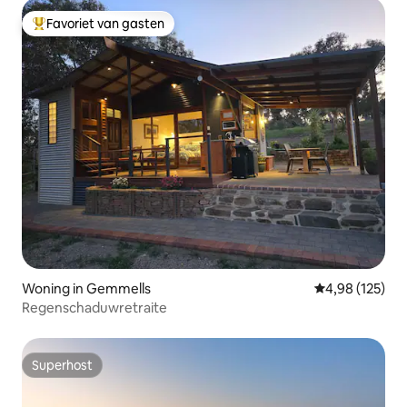
Favoriet van gasten
Topfavoriet van gasten
Woning in Gemmells
Gemiddelde beo
4,98 (125)
Regenschaduwretraite
Superhost
Superhost