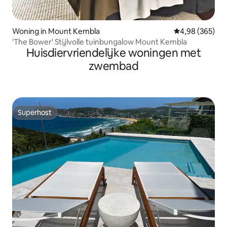
Woning in Mount Kembla
Gemiddelde beo
4,98 (365)
'The Bower' Stijlvolle tuinbungalow Mount Kembla
Huisdiervriendelijke woningen met
zwembad
Superhost
Superhost