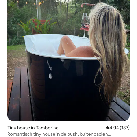
Tiny house in Tamborine
Gemiddelde beo
4,94 (137)
Romantisch tiny house in de bush, buitenbad en