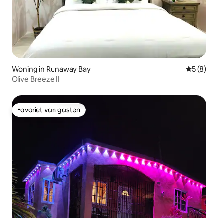
Woning in Runaway Bay
Gemiddeld
5 (8)
Olive Breeze II
Favoriet van gasten
Favoriet van gasten