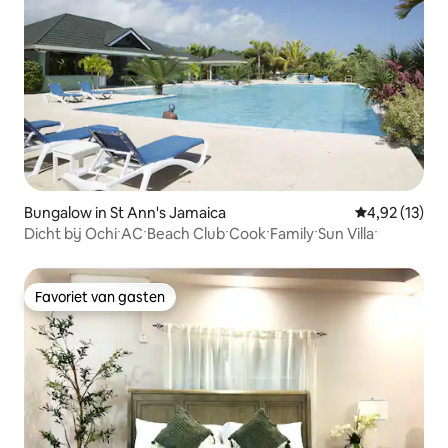
Bungalow in St Ann's Jamaica
Gemiddelde be
4,92 (13)
Dicht bij OchiˑACˑBeach ClubˑCookˑFamilyˑSun Villaˑ
Favoriet van gasten
Favoriet van gasten