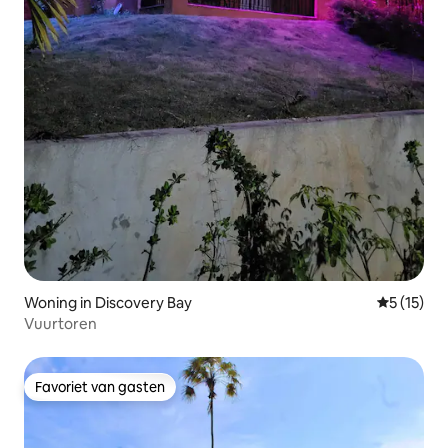
Woning in Discovery Bay
Gemiddeld
5 (15)
Vuurtoren
Favoriet van gasten
Favoriet van gasten