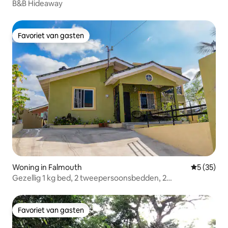
B&B Hideaway
Favoriet van gasten
Favoriet van gasten
Woning in Falmouth
Gemiddelde
5 (35)
Gezellig 1 kg bed, 2 tweepersoonsbedden, 2
slaapkamers/2 badkamers, 1 slaapbank
Favoriet van gasten
Favoriet van gasten