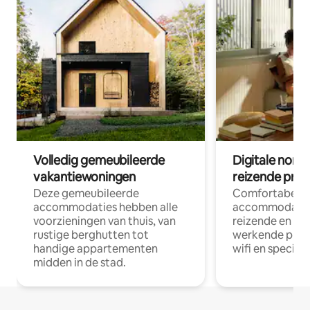
Volledig gemeubileerde
Digitale nom
vakantiewoningen
reizende prof
Deze gemeubileerde
Comfortabele
accommodaties hebben alle
accommodatie
voorzieningen van thuis, van
reizende en op
rustige berghutten tot
werkende profe
handige appartementen
wifi en special
midden in de stad.