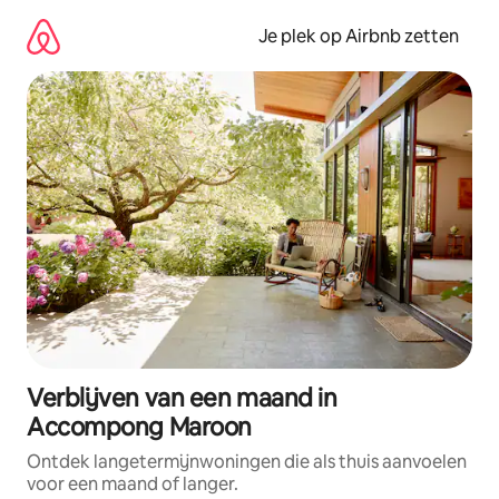
Ga
direct
Je plek op Airbnb zetten
naar
inhoud
Verblijven van een maand in
Accompong Maroon
Ontdek langetermijnwoningen die als thuis aanvoelen
voor een maand of langer.