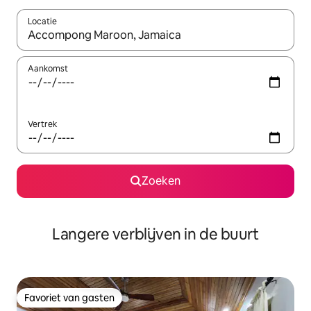
Locatie
Wanneer er resultaten beschikbaar zijn, maak je een keuze met 
Aankomst
Vertrek
Zoeken
Langere verblijven in de buurt
Favoriet van gasten
Favoriet van gasten