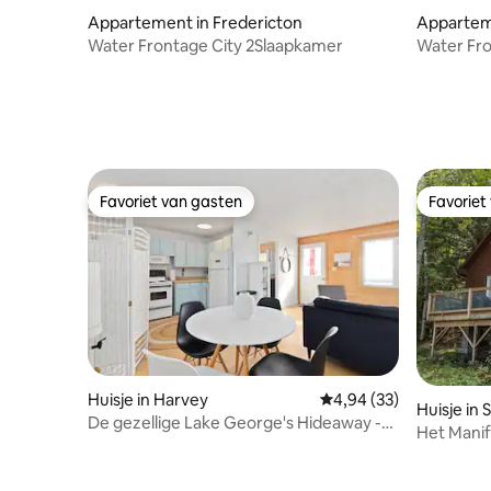
Appartement in Fredericton
Apparteme
Water Frontage City 2Slaapkamer
Water Fro
Favoriet van gasten
Favoriet
Favoriet van gasten
Favoriet
Huisje in Harvey
Gemiddelde beoordelin
4,94 (33)
Huisje in 
De gezellige Lake George's Hideaway -
Het Manif
Waterfront