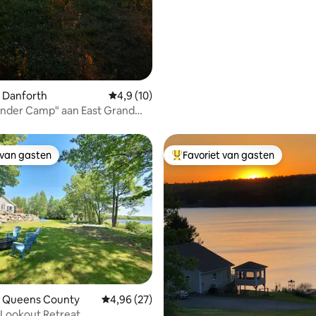
 Danforth
Gemiddelde beoordeling van 4,9 op 5, 10 r
4,9 (10)
onder Camp" aan East Grand
 van gasten
Favoriet van gasten
 van gasten
Topfavoriet van gasten
ling van 5 op 5, 14 recensies
n Queens County
Gemiddelde beoordeling van 4,96 op 5, 27 r
4,96 (27)
 Lookout Retreat