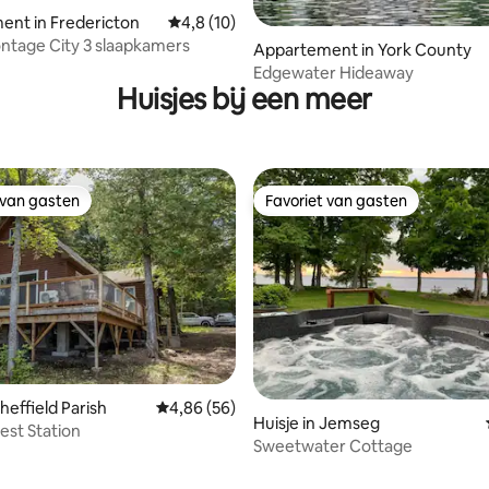
nt in Fredericton
Gemiddelde beoordeling van 4,8 op 5, 10 r
4,8 (10)
ntage City 3 slaapkamers
Appartement in York County
Edgewater Hideaway
Huisjes bij een meer
 van gasten
Favoriet van gasten
 van gasten
Favoriet van gasten
g van 4,94 op 5, 33 recensies
Sheffield Parish
Gemiddelde beoordeling van 4,86 op 5, 56 r
4,86 (56)
Huisje in Jemseg
est Station
Sweetwater Cottage