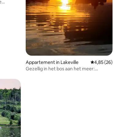
e
ecensies
Appartement in Lakeville
Gemiddelde beoordelin
4,85 (26)
Gezellig in het bos aan het meer:
kajakken en bubbelbad!