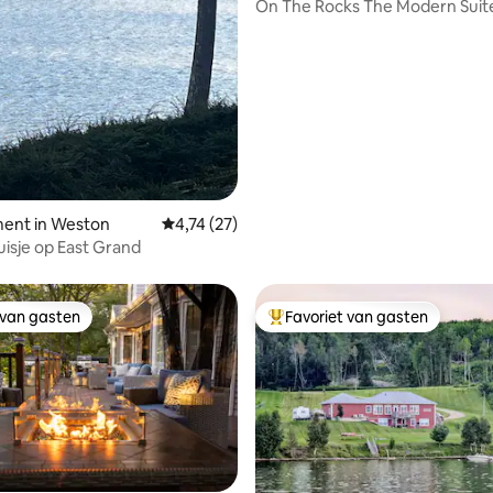
On The Rocks The Modern Suit
Gagetown, NB
ent in Weston
Gemiddelde beoordeling van 4,74 op 5, 27 r
4,74 (27)
isje op East Grand
 van gasten
Favoriet van gasten
 van gasten
Topfavoriet van gasten