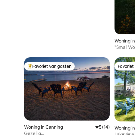
voelen
Woning in
"Small W
Lake
Favoriet van gasten
Favoriet
Topfavoriet van gasten
Favoriet
Woning in Canning
Gemiddelde beoorde
5 (14)
Woning i
Gezellig
Lakeview