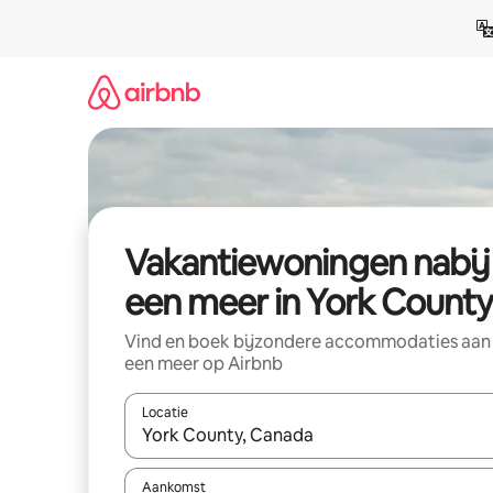
Ga
direct
naar
inhoud
Vakantiewoningen nabij
een meer in York County
Vind en boek bijzondere accommodaties aan
een meer op Airbnb
Locatie
Wanneer er resultaten beschikbaar zijn, maak je 
Aankomst