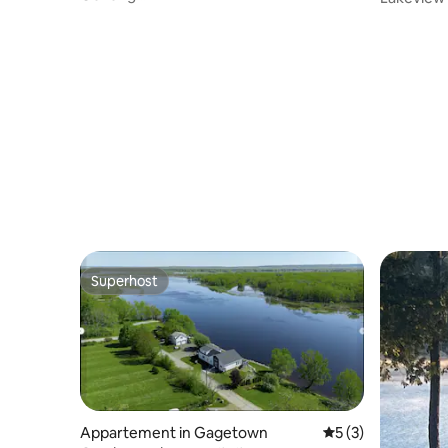
stranduitje/vuurplaats/zonsopgangen/uitzicht
op het meer
Superhost
Superhost
Appartement in Gagetown
Gemiddelde beoord
5 (3)