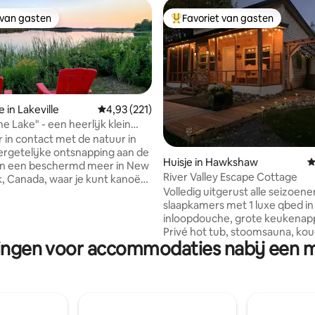
 van gasten
Favoriet van gasten
 van gasten
Topfavoriet van gasten
 in Lakeville
Gemiddelde beoordeling van 4,93 op 5, 221 r
4,93 (221)
e Lake" - een heerlijk klein
r 2
in contact met de natuur in
 van 4,99 op 5, 294 recensies
rgetelijke ontsnapping aan de
Huisje in Hawkshaw
G
an een beschermd meer in New
River Valley Escape Cottage
, Canada, waar je kunt kanoën,
Volledig uitgerust alle seizoene
 genieten van sterrenkijken en
slaapkamers met 1 luxe qbed in 
n*, en samen kruipen voor wat
inloopdouche, grote keukenap
koppels van hoge kwaliteit.
Privé hot tub, stoomsauna, ko
ving toegestaan) **** Getoonde
ningen voor accommodaties nabij een m
buitendouche/heropening in h
nclusief HST Dicht bij de Trans-
voorjaar van 2026, veranda me
or degenen die door Carleton
Kampvuurplaats met brandhou
B reizen. Houd er rekening
bieden alle voorzieningen die j
it Tiny House slechts plaats
hebt voor een geweldig verblijf
 twee personen; we staan
Seizoensgebonden gebruik va
k open voor een kind als een van