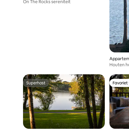
On The Rocks sereniteit
Appartem
Houten hu
Superhost
Favoriet
Superhost
Favoriet