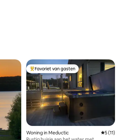
ecensies
Favoriet van gasten
Topfavoriet van gasten
ecensies
Woning in Meductic
Gemiddelde beoord
5 (11)
Rustig huisje aan het water met