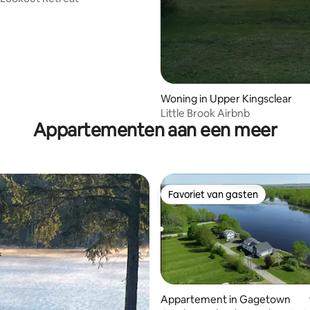
Woning in Upper Kingsclear
Little Brook Airbnb
Appartementen aan een meer
Favoriet van gasten
Favoriet van gasten
eling van 5 op 5, 3 recensies
Appartement in Gagetown