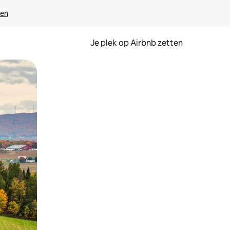
ven
Je plek op Airbnb zetten
en of swipen.