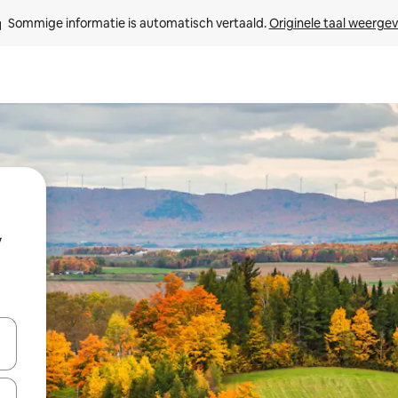
Sommige informatie is automatisch vertaald. 
Originele taal weerge
een keuze met je de pijltjestoetsen omhoog en omlaag, óf door te tikk