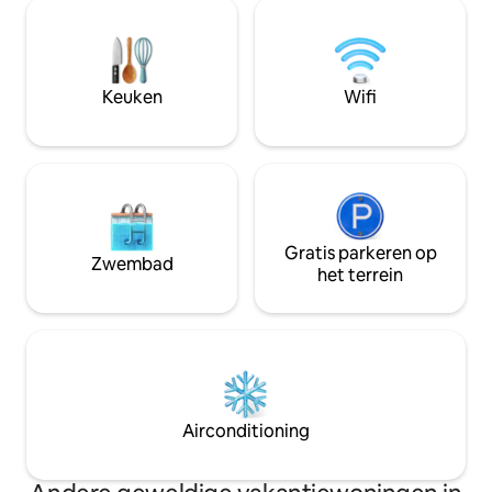
Seizoensgebonden
terras aan het water is beschikbaar voor
barbecue en sne
jouw gebruik. Slechts 5 km rijden van
Wandelen, fietsen
het dorp en op 25 minuten rijden van
watervallen, amba
Fredericton. Kom logeren en ontspan en
winkels, restaura
Keuken
Wifi
laat je verhuurders, Roy en Dianne,
Mountain allemaal 
ervoor zorgen dat je verblijf
zonsondergangen 
onvergetelijk is.
Saint John River.
Gratis parkeren op
Zwembad
het terrein
Airconditioning