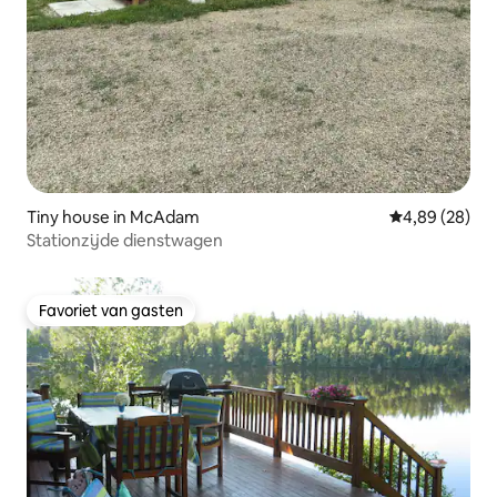
Tiny house in McAdam
Gemiddelde be
4,89 (28)
Stationzijde dienstwagen
Favoriet van gasten
Favoriet van gasten