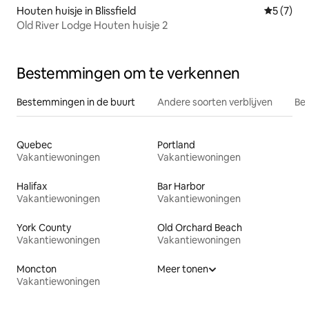
Houten huisje in Blissfield
Gemiddeld
5 (7)
Old River Lodge Houten huisje 2
Bestemmingen om te verkennen
Bestemmingen in de buurt
Andere soorten verblijven
Bes
Quebec
Portland
Vakantiewoningen
Vakantiewoningen
Halifax
Bar Harbor
Vakantiewoningen
Vakantiewoningen
York County
Old Orchard Beach
Vakantiewoningen
Vakantiewoningen
Moncton
Meer tonen
Vakantiewoningen