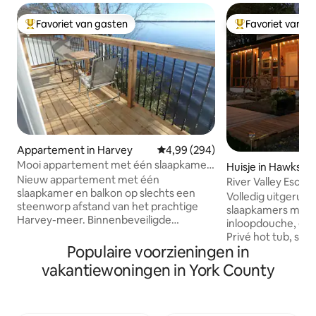
Favoriet van gasten
Favoriet van g
Topfavoriet van gasten
Topfavoriet van 
Appartement in Harvey
Gemiddelde beoordeling van 4,9
4,99 (294)
Mooi appartement met één slaapkamer
Huisje in Hawksh
aan Harvey Lake.
Nieuw appartement met één
River Valley Esca
slaapkamer en balkon op slechts een
Volledig uitgerust 
steenworp afstand van het prachtige
slaapkamers met 1 
Harvey-meer. Binnenbeveiligde
inloopdouche, gr
parkeerplaats voor motorfietsen en
Privé hot tub, st
buitenparkeerplaats voor auto 's en
Populaire voorzieningen in
buitendouche/her
ruiter . Bereid je ontbijt uit
voorjaar van 2026
vakantiewoningen in York County
benodigdheden in de koelkast. Geniet
Kampvuurplaats m
van de geweldige zonsondergangen
bieden alle voorzi
vanaf je eigen balkon. Kajaks
hebt voor een gewe
beschikbaar seizoensgebonden en