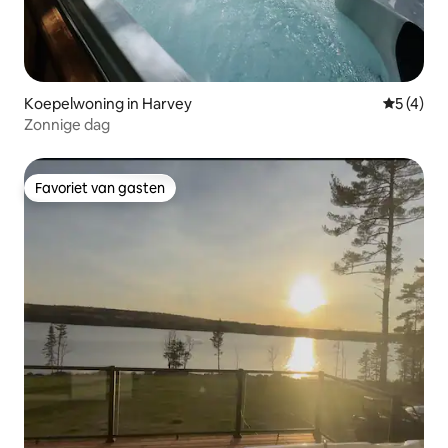
Koepelwoning in Harvey
Gemiddeld
5 (4)
Zonnige dag
Favoriet van gasten
Favoriet van gasten