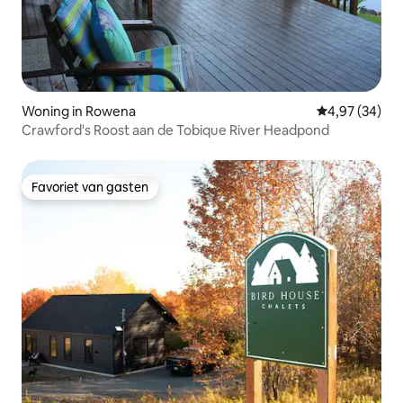
Woning in Rowena
Gemiddelde be
4,97 (34)
Crawford's Roost aan de Tobique River Headpond
Favoriet van gasten
Favoriet van gasten