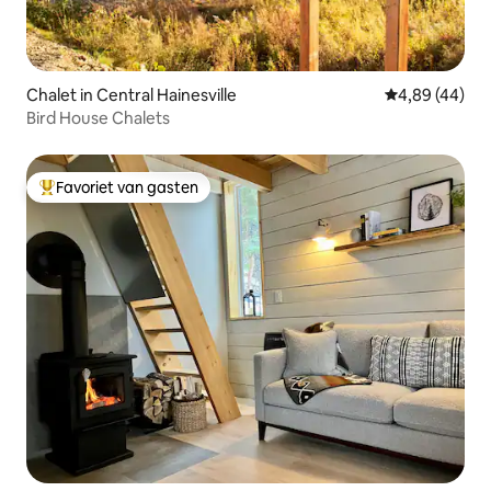
Chalet in Central Hainesville
Gemiddelde be
4,89 (44)
Bird House Chalets
Favoriet van gasten
Topfavoriet van gasten