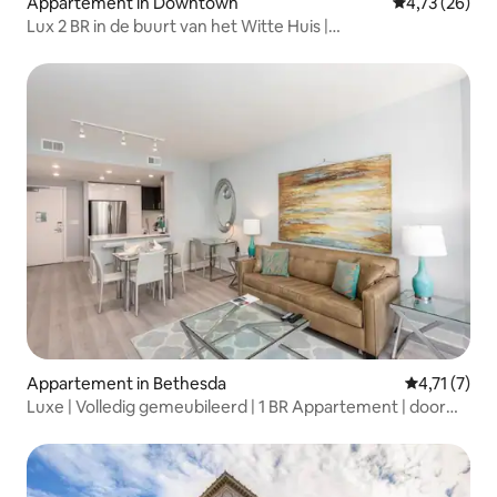
Appartement in Downtown
Gemiddelde be
4,73 (26)
Lux 2 BR in de buurt van het Witte Huis |
Wifi+Fitnessruimte+Min naar Metro
Appartement in Bethesda
Gemiddelde 
4,71 (7)
Luxe | Volledig gemeubileerd | 1 BR Appartement | door
GLS