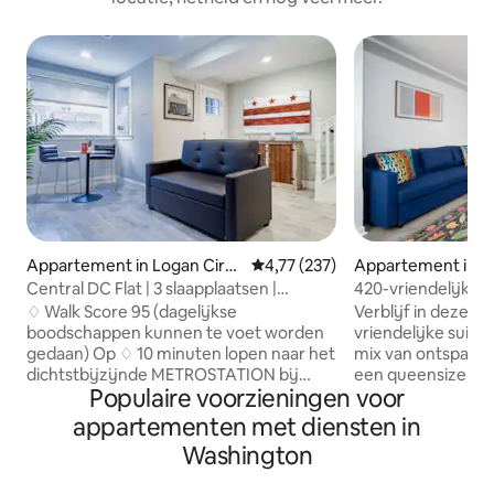
Appartement in Logan Circl
Gemiddelde beoordeling van 4,7
4,77 (237)
Appartement in N
e
Washington
Central DC Flat | 3 slaapplaatsen |
420-vriendelijke s
Congrescentrum
metro en apothe
♢ Walk Score 95 (dagelijkse
Verblijf in deze l
boodschappen kunnen te voet worden
vriendelijke suite
gedaan) Op ♢ 10 minuten lopen naar het
mix van ontspanni
dichtstbijzijnde METROSTATION bij
een queensize bed
Populaire voorzieningen voor
Shaw station op de GRN/YLW Lines of
uitgeruste keuken
~15 minuten naar NoMa-Gallaudet
bordspellen en een
appartementen met diensten in
station op de Rode lijn ♢ Ruimtes om te
het perfect voor 
Washington
verblijven in de buurt van Walter E.
Geniet van gratis
Washington Convention Center ♢ 5
en op loopafstand