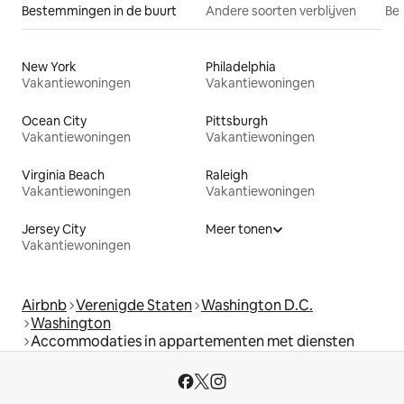
Bestemmingen in de buurt
Andere soorten verblijven
Bes
New York
Philadelphia
Vakantiewoningen
Vakantiewoningen
Ocean City
Pittsburgh
Vakantiewoningen
Vakantiewoningen
Virginia Beach
Raleigh
Vakantiewoningen
Vakantiewoningen
Jersey City
Meer tonen
Vakantiewoningen
Airbnb
Verenigde Staten
Washington D.C.
Washington
Accommodaties in appartementen met diensten