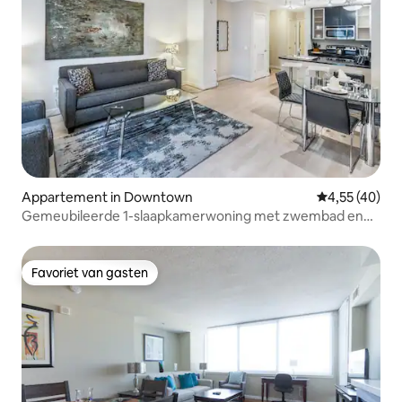
Appartement in Downtown
Gemiddelde be
4,55 (40)
Gemeubileerde 1-slaapkamerwoning met zwembad en
fitnessruimte | Wasmachine / Droogkast
Favoriet van gasten
Favoriet van gasten