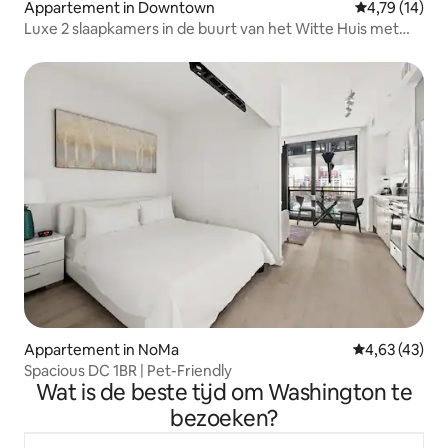
Appartement in Downtown
Gemiddelde be
4,79 (14)
Luxe 2 slaapkamers in de buurt van het Witte Huis met
wifi
Appartement in NoMa
Gemiddelde be
4,63 (43)
Spacious DC 1BR | Pet-Friendly
Wat is de beste tijd om Washington te
bezoeken?