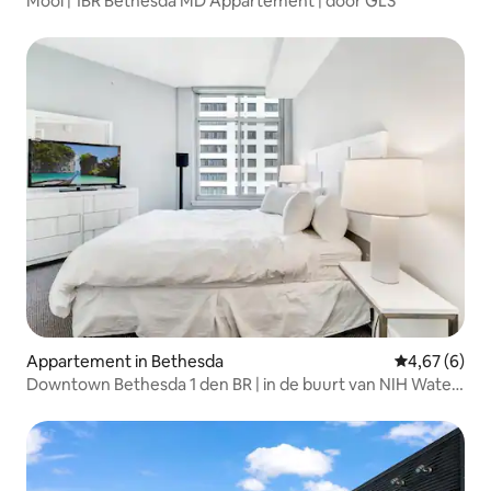
Mooi | 1BR Bethesda MD Appartement | door GLS
Appartement in Bethesda
Gemiddelde b
4,67 (6)
Downtown Bethesda 1 den BR | in de buurt van NIH Water
Reed