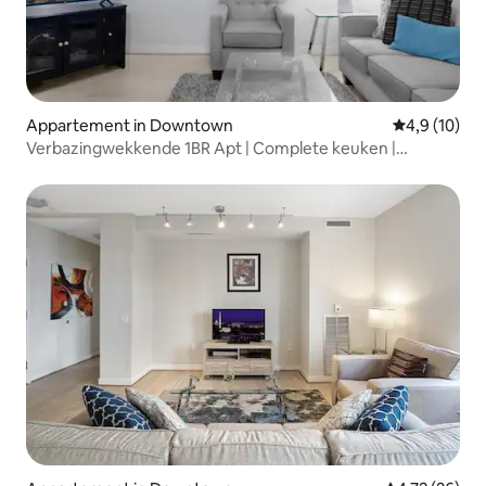
Appartement in Downtown
Gemiddelde b
4,9 (10)
Verbazingwekkende 1BR Apt | Complete keuken |
Zwembad | Wasserij