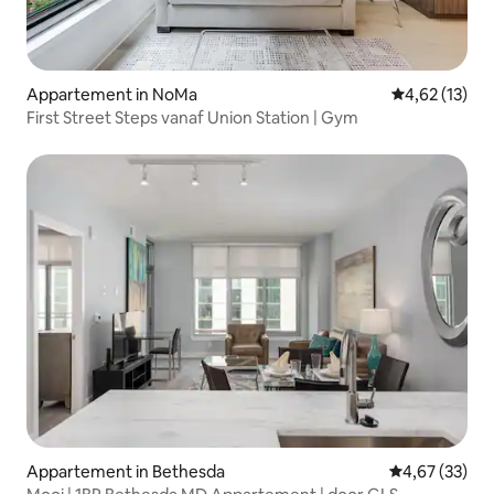
Appartement in NoMa
Gemiddelde be
4,62 (13)
First Street Steps vanaf Union Station | Gym
Appartement in Bethesda
Gemiddelde be
4,67 (33)