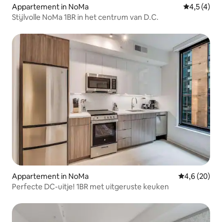
Appartement in NoMa
Gemiddelde
4,5 (4)
Stijlvolle NoMa 1BR in het centrum van D.C.
Appartement in NoMa
Gemiddelde b
4,6 (20)
Perfecte DC-uitje! 1BR met uitgeruste keuken