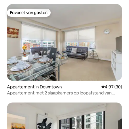
Favoriet van gasten
Favoriet van gasten
Appartement in Downtown
Gemiddelde be
4,97 (30)
Appartement met 2 slaapkamers op loopafstand van
Nationaal Museum