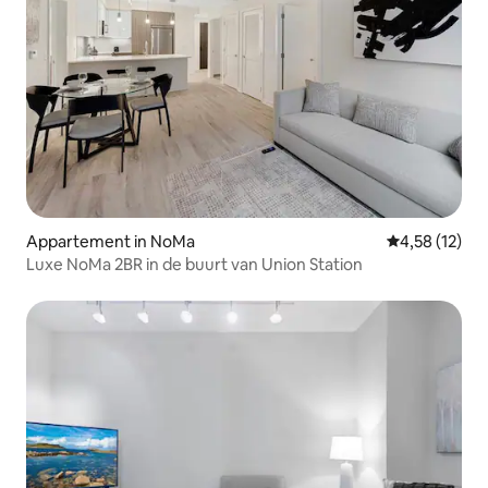
Appartement in NoMa
Gemiddelde be
4,58 (12)
Luxe NoMa 2BR in de buurt van Union Station