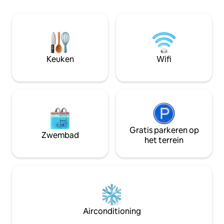
minuten met de auto naar het centrum
dispensaria en top
van Washington DC ♢ Smart HDTV met
zoals H Street Cor
kabel ♢ Supersnelle wifi ♢ GRATIS
Nationals Park. Hu
parkeren op straat ♢ Veilige buurt ♢
professioneel sch
Kind- en gezinsvriendelijke verhuur
gezellige toevlucht
Ontspan in stijl in dit mooie DC Engelse
uitvalsbasis voor
Keuken
Wifi
kelder met 1 slaapkamer appartement
Gratis parkeren op
Zwembad
het terrein
Airconditioning