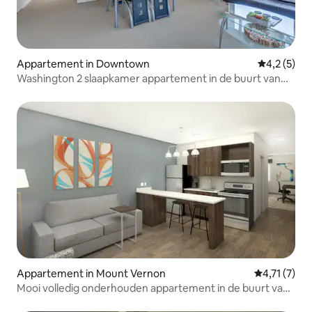
Appartement in Downtown
Gemiddelde
4,2 (5)
Washington 2 slaapkamer appartement in de buurt van
het Amerikaanse Capitool.
Appartement in Mount Vernon
Gemiddelde 
4,71 (7)
Mooi volledig onderhouden appartement in de buurt van
Ft. Belvoir