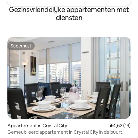
Gezinsvriendelijke appartementen met
diensten
Superhost
Superhost
Appartement in Crystal City
Gemiddelde be
4,62 (13)
Gemeubileerd appartement in Crystal City in de buurt
van Pentagon