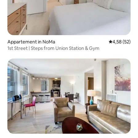
Appartement in NoMa
Gemiddelde be
4,58 (52)
1st Street | Steps from Union Station & Gym