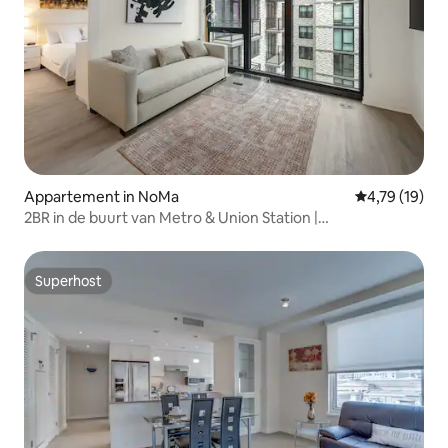
Appartement in NoMa
Gemiddelde be
4,79 (19)
2BR in de buurt van Metro & Union Station |
Gezinsvriendelijk
Superhost
Superhost