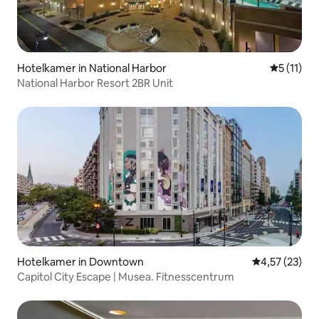
Hotelkamer in National Harbor
Gemiddeld
5 (11)
National Harbor Resort 2BR Unit
Hotelkamer in Downtown
Gemiddelde be
4,57 (23)
Capitol City Escape | Musea. Fitnesscentrum