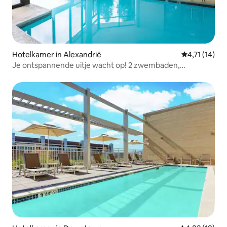
Hotelkamer in Alexandrië
Gemiddelde b
4,71 (14)
Je ontspannende uitje wacht op! 2 zwembaden,
parkeerplaats!