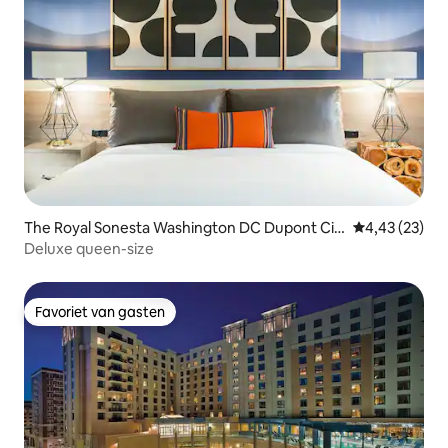
The Royal Sonesta Washington DC Dupont Cir
Gemiddelde be
4,43 (23)
cle
Deluxe queen-size
Favoriet van gasten
Favoriet van gasten