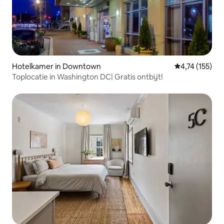
Hotelkamer in Downtown
Gemiddelde be
4,74 (155)
Toplocatie in Washington DC| Gratis ontbijt!