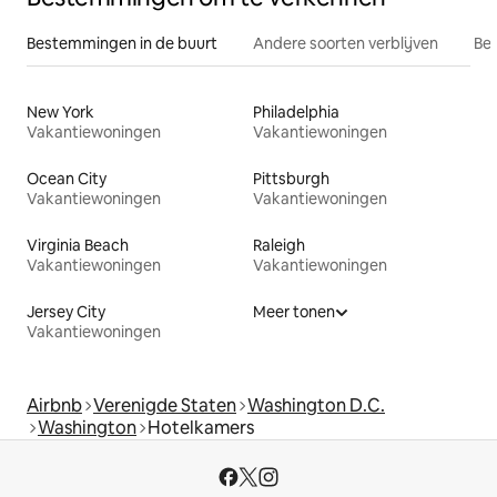
Bestemmingen in de buurt
Andere soorten verblijven
Bes
New York
Philadelphia
Vakantiewoningen
Vakantiewoningen
Ocean City
Pittsburgh
Vakantiewoningen
Vakantiewoningen
Virginia Beach
Raleigh
Vakantiewoningen
Vakantiewoningen
Jersey City
Meer tonen
Vakantiewoningen
Airbnb
Verenigde Staten
Washington D.C.
Washington
Hotelkamers