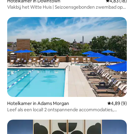
Hotelkamer in Downtown
Gemiddelde be
4,83 (18)
Vlakbij het Witte Huis | Seizoensgebonden zwembad op
het dak + dineren
Hotelkamer in Adams Morgan
Gemiddelde b
4,89 (9)
Leef als een local! 2 ontspannende accommodaties,
huisdieren toegestaan!