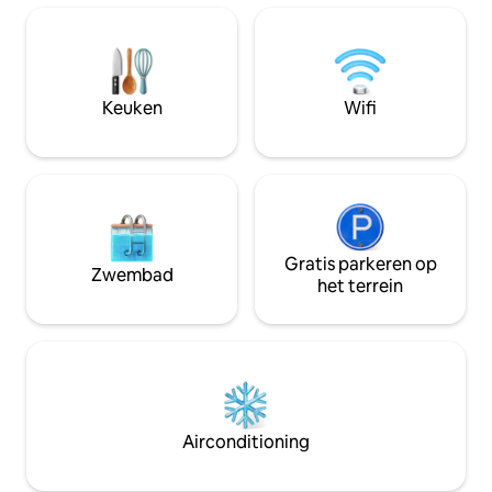
avontuur rond de hoofdstad van de
nooit in een ruim
natie.
Keuken
Wifi
Gratis parkeren op
Zwembad
het terrein
Airconditioning