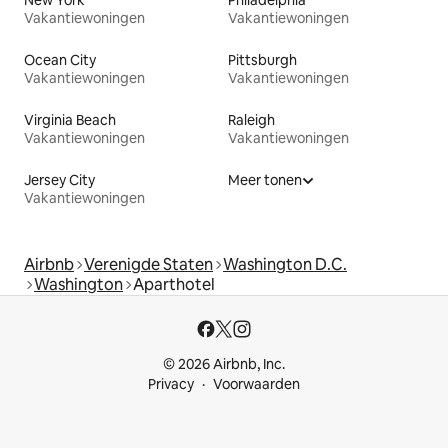
New York
Philadelphia
Vakantiewoningen
Vakantiewoningen
Ocean City
Pittsburgh
Vakantiewoningen
Vakantiewoningen
Virginia Beach
Raleigh
Vakantiewoningen
Vakantiewoningen
Jersey City
Meer tonen
Vakantiewoningen
Airbnb
Verenigde Staten
Washington D.C.
Washington
Aparthotel
© 2026 Airbnb, Inc.
Privacy
Voorwaarden