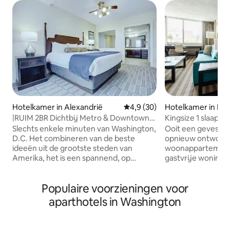
Hotelkamer in Alexandrië
Gemiddelde beoordeling van 4
4,9 (30)
Hotelkamer in D
|RUIM 2BR Dichtbij Metro & Downtown
Kingsize 1 slaapka
D.C. Geschikt voor 8 personen|
Placemakr-ervari
Slechts enkele minuten van Washington,
Ooit een gevestigd
D.C. Het combineren van de beste
opnieuw ontworpe
ideeën uit de grootste steden van
woonappartement 
Amerika, het is een spannend, op
gastvrije woninge
zichzelf staand gebied met alles wat je
zoals gratis wifi en
maar kunt wensen op een
schoonmaakdienst
Populaire voorzieningen voor
vakantiebestemming. Met Wyndham
ondersteuning. Je
Old Town Alexandria kun je je settelen
professioneel be
aparthotels in Washington
en genieten van de buurt of gebruik
ruimte, in een int
maken van de resorts dicht bij een
een deel-residenti
metrostation als een springplank naar je
voelt - het beste 