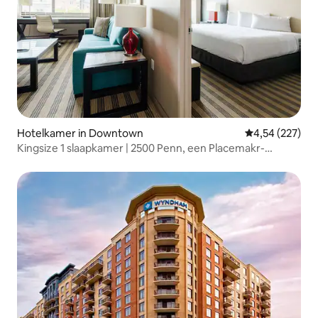
Hotelkamer in Downtown
Gemiddelde beo
4,54 (227)
Kingsize 1 slaapkamer | 2500 Penn, een Placemakr-
ervaring