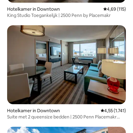
Hotelkamer in Downtown
Gemiddelde beo
4,69 (115)
King Studio Toegankelijk | 2500 Penn by Placemakr
Hotelkamer in Downtown
Gemiddelde beoo
4,55 (1.741)
Suite met 2 queensize bedden | 2500 Penn Placemakr
Experience