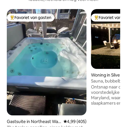
Favoriet van gasten
Favoriet van g
Topfavoriet van gasten
Topfavoriet van 
Woning in Silver S
Sauna, bubbelbad
buitenruimte!
Ontsnap naar onz
voorstedelijke retr
Maryland, waar dit
slaapkamers en 2 
wacht op een omhe
hectare. Dompel j
en luxe met voorz
Gastsuite in Northeast Was
Gemiddelde beoordeling van 4,9
4,99 (405)
eigen hottub, sau
hington