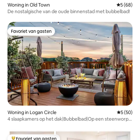
Woning in Old Town
Gemiddelde
5 (68)
De nostalgische van de oude binnenstad met bubbelbad!
Favoriet van gasten
Favoriet van gasten
Woning in Logan Circle
Gemiddelde
5 (50)
4 slaapkamers op het dak|Bubbelbad|Op een steenworp
afstand van de metro en het nachtleven
Favoriet van gasten