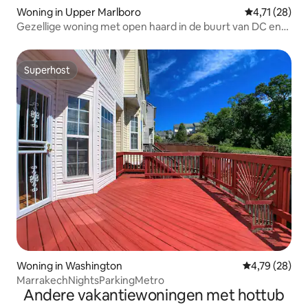
Woning in Upper Marlboro
Gemiddelde b
4,71 (28)
Gezellige woning met open haard in de buurt van DC en
National Harbor
Superhost
Superhost
Woning in Washington
Gemiddelde be
4,79 (28)
MarrakechNightsParkingMetro
Andere vakantiewoningen met hottub