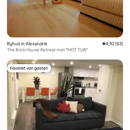
Rijhuis in Alexandrië
Gemiddelde be
4,92 (63)
The Brick House Retreat met *HOT TUB*
Favoriet van gasten
Favoriet van gasten