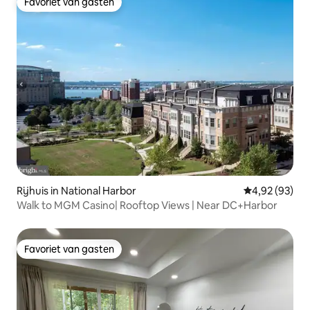
Favoriet van gasten
Favoriet van gasten
Rijhuis in National Harbor
Gemiddelde be
4,92 (93)
Walk to MGM Casino| Rooftop Views | Near DC+Harbor
Favoriet van gasten
Favoriet van gasten