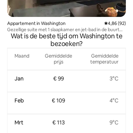
Appartement in Washington
Gemiddelde be
4,86 (92)
Gezellige suite met 1 slaapkamer en jet-bad in de buurt
Wat is de beste tijd om Washington te
van het Amerikaanse Capitool.
bezoeken?
Maand
Gemiddelde
Gemiddelde
prijs
temperatuur
Jan
€ 99
3°C
Feb
€ 109
4°C
Mrt
€ 113
9°C