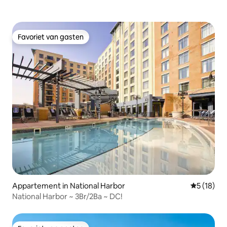
Favoriet van gasten
Favoriet van gasten
Appartement in National Harbor
Gemiddelde
5 (18)
National Harbor ~ 3Br/2Ba ~ DC!