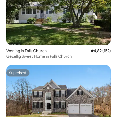
Woning in Falls Church
Gemiddelde beo
4,82 (152)
Gezellig Sweet Home in Falls Church
Superhost
Superhost