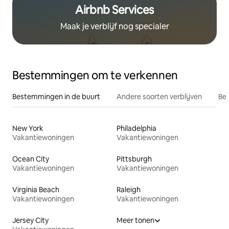
Airbnb Services
Maak je verblijf nog specialer
Bestemmingen om te verkennen
Bestemmingen in de buurt
Andere soorten verblijven
Bes
New York
Philadelphia
Vakantiewoningen
Vakantiewoningen
Ocean City
Pittsburgh
Vakantiewoningen
Vakantiewoningen
Virginia Beach
Raleigh
Vakantiewoningen
Vakantiewoningen
Jersey City
Meer tonen