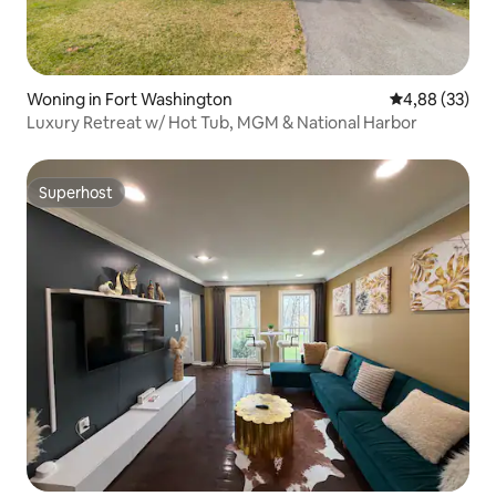
Woning in Fort Washington
Gemiddelde be
4,88 (33)
Luxury Retreat w/ Hot Tub, MGM & National Harbor
Superhost
Superhost