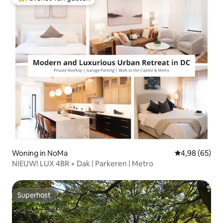
Topfavoriet van gasten
Woning in NoMa
Gemiddelde be
4,98 (65)
NIEUW! LUX 4BR + Dak | Parkeren | Metro
Superhost
Superhost