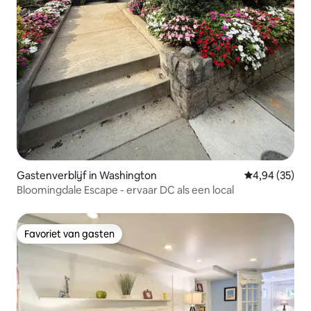
Gastenverblijf in Washington
Gemiddelde be
4,94 (35)
Bloomingdale Escape - ervaar DC als een local
Favoriet van gasten
Favoriet van gasten