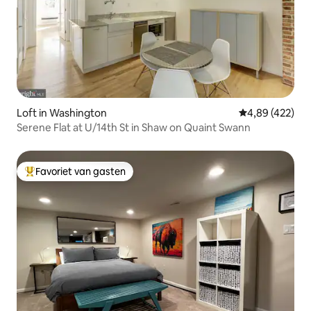
Loft in Washington
Gemiddelde beo
4,89 (422)
Serene Flat at U/14th St in Shaw on Quaint Swann
Favoriet van gasten
Topfavoriet van gasten