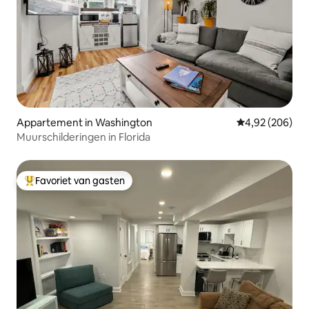
Appartement in Washington
Gemiddelde beo
4,92 (206)
Muurschilderingen in Florida
Favoriet van gasten
Topfavoriet van gasten