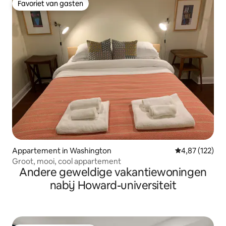
Favoriet van gasten
Favoriet van gasten
Appartement in Washington
Gemiddelde beo
4,87 (122)
Groot, mooi, cool appartement
Andere geweldige vakantiewoningen
nabij Howard-universiteit