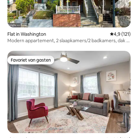
Flat in Washington
Gemiddelde b
4,9 (121)
Modern appartement, 2 slaapkamers/2 badkamers, dak -
6 PPL
Favoriet van gasten
Favoriet van gasten