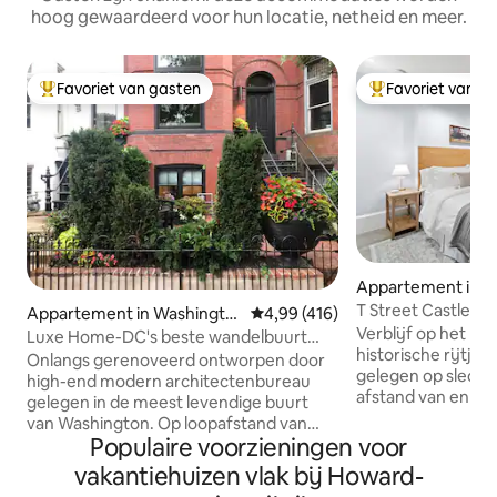
hoog gewaardeerd voor hun locatie, netheid en meer.
Favoriet van gasten
Favoriet van g
Topfavoriet van gasten
Topfavoriet van 
Appartement in W
n
T Street Castle
Appartement in Washingto
Gemiddelde beoordeling van 4,9
4,99 (416)
Verblijf op het la
n
Luxe Home-DC's beste wandelbuurt
historische rijtje
parkeren
Onlangs gerenoveerd ontworpen door
gelegen op slech
high-end modern architectenbureau
afstand van enkel
gelegen in de meest levendige buurt
restaurants, wink
van Washington. Op loopafstand van
van D.C. Dit kasteelvormige huis werd
Populaire voorzieningen voor
veel geweldige restaurants, het
gebouwd in 1878 a
nachtleven en 1 blok naar de metro,
vakantiehuizen vlak bij Howard-
oorspronkelijke o
maar toch rustig. Veel zonlicht, hoge