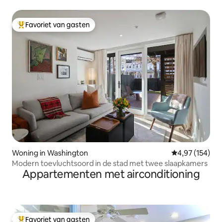
parkeergelegenheid
Favoriet van gasten
Topfavoriet van gasten
Woning in Washington
Gemiddelde beo
4,97 (154)
Modern toevluchtsoord in de stad met twee slaapkamers
Appartementen met airconditioning
Favoriet van gasten