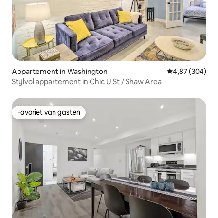
Appartement in Washington
Gemiddelde beo
4,87 (304)
Stijlvol appartement in Chic U St / Shaw Area
Favoriet van gasten
Favoriet van gasten