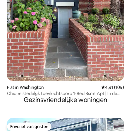
Flat in Washington
Gemiddelde beo
4,91 (109)
Chique stedelijk toevluchtsoord 1-Bed Bsmt Apt | In de
Gezinsvriendelijke woningen
buurt van Nat. Mall
Favoriet van gasten
Favoriet van gasten