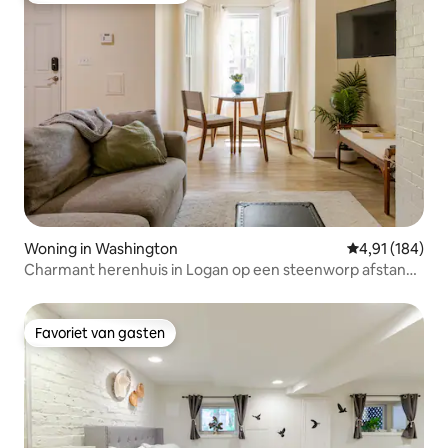
Woning in Washington
Gemiddelde beo
4,91 (184)
Charmant herenhuis in Logan op een steenworp afstand
van 14th Street
Favoriet van gasten
Favoriet van gasten