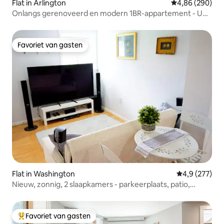
Flat in Arlington
Gemiddelde beo
4,86 (290)
Onlangs gerenoveerd en modern 1BR-appartement - Unit
2
Favoriet van gasten
Favoriet van gasten
Flat in Washington
Gemiddelde be
4,9 (277)
Nieuw, zonnig, 2 slaapkamers - parkeerplaats, patio,
vuurplaats
Favoriet van gasten
Topfavoriet van gasten