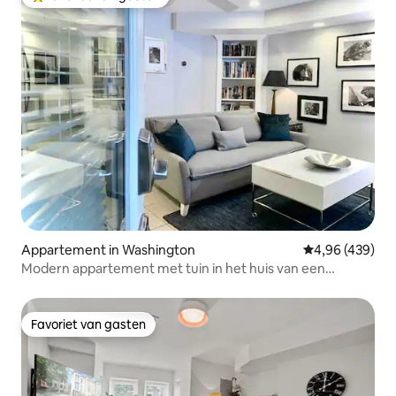
Topfavoriet van gasten
Appartement in Washington
Gemiddelde beo
4,96 (439)
Modern appartement met tuin in het huis van een
jazzsaxofonist
Favoriet van gasten
Favoriet van gasten