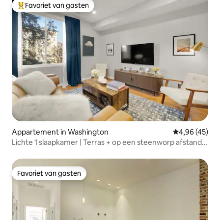
Favoriet van gasten
Topfavoriet van gasten
Appartement in Washington
Gemiddelde be
4,96 (45)
Lichte 1 slaapkamer | Terras + op een steenworp afstand
van de metro
Favoriet van gasten
Favoriet van gasten