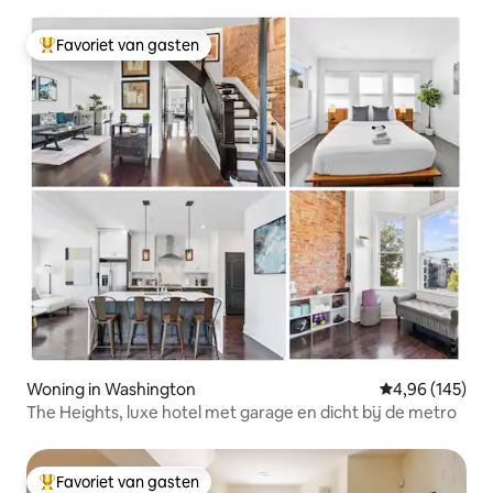
Favoriet van gasten
Topfavoriet van gasten
Woning in Washington
Gemiddelde beo
4,96 (145)
The Heights, luxe hotel met garage en dicht bij de metro
Favoriet van gasten
Topfavoriet van gasten