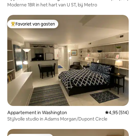
Moderne 1BR in het hart van U ST, bij Metro
Favoriet van gasten
Topfavoriet van gasten
Appartement in Washington
Gemiddelde beo
4,95 (514)
Stijlvolle studio in Adams Morgan/Dupont Circle