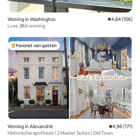
Woning in Washington
Gemiddelde beo
4,84 (106)
Luxe 3Bd-woning
Favoriet van gasten
Topfavoriet van gasten
Woning in Alexandrië
Gemiddelde beo
4,96 (171)
Historische apotheek | 2 Master Suites | Old Town