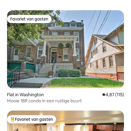
Favoriet van gasten
Favoriet van gasten
Flat in Washington
Gemiddelde be
4,87 (115)
Mooie 1BR condo in een rustige buurt
Favoriet van gasten
Topfavoriet van gasten