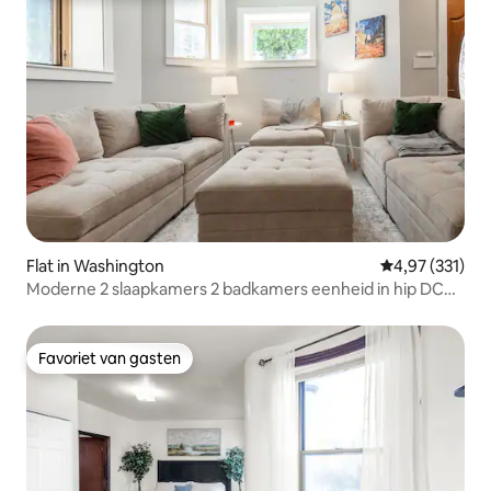
Flat in Washington
Gemiddelde beo
4,97 (331)
Moderne 2 slaapkamers 2 badkamers eenheid in hip DC
buurt
Favoriet van gasten
Favoriet van gasten