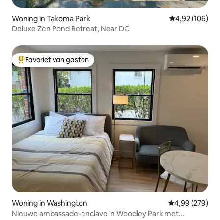
Woning in Takoma Park
Gemiddelde beo
4,92 (106)
Deluxe Zen Pond Retreat, Near DC
Favoriet van gasten
Topfavoriet van gasten
Woning in Washington
Gemiddelde beo
4,99 (279)
Nieuwe ambassade-enclave in Woodley Park met