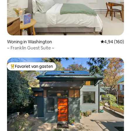
Woning in Washington
Gemiddelde beo
4,94 (160)
~ Franklin Guest Suite ~
Favoriet van gasten
Topfavoriet van gasten