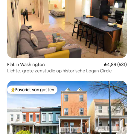
Flat in Washington
Gemiddelde beo
4,89 (531)
Lichte, grote zenstudio op historische Logan Circle
Favoriet van gasten
Topfavoriet van gasten