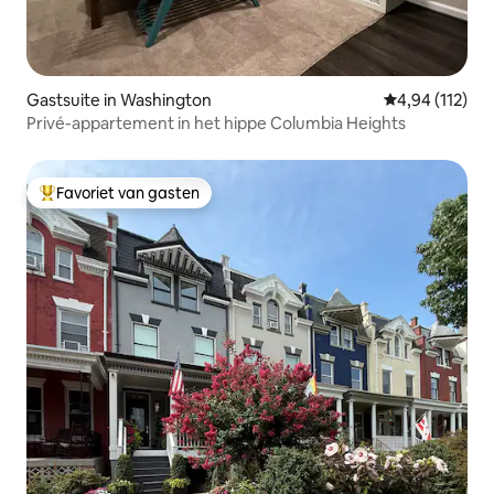
Gastsuite in Washington
Gemiddelde beo
4,94 (112)
Privé-appartement in het hippe Columbia Heights
Favoriet van gasten
Topfavoriet van gasten