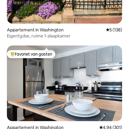
Appartement in Washington
Gemiddelde 
5 (138)
Eigentijdse, ruime 1-slaapkamer
Favoriet van gasten
Topfavoriet van gasten
Appartement in Washington
Gemiddelde beo
4,94 (301)