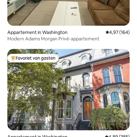
Appartement in Washington
Gemiddelde beo
4,97 (164)
Modern Adams Morgan Privé-appartement
Favoriet van gasten
Topfavoriet van gasten
Appartement in Washington
Gemiddelde beo
4,89 (385)