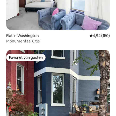
Flat in Washington
Gemiddelde beo
4,92 (150)
Monumentaal uitje
Favoriet van gasten
Favoriet van gasten