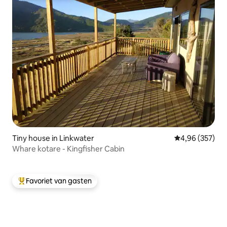
Tiny house in Linkwater
Gemiddelde beo
4,96 (357)
Whare kotare - Kingfisher Cabin
Favoriet van gasten
Topfavoriet van gasten