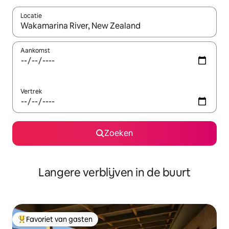
Locatie
Wanneer er resultaten beschikbaar zijn, maak je een keuze met 
Aankomst
Vertrek
Zoeken
Langere verblijven in de buurt
Favoriet van gasten
Topfavoriet van gasten