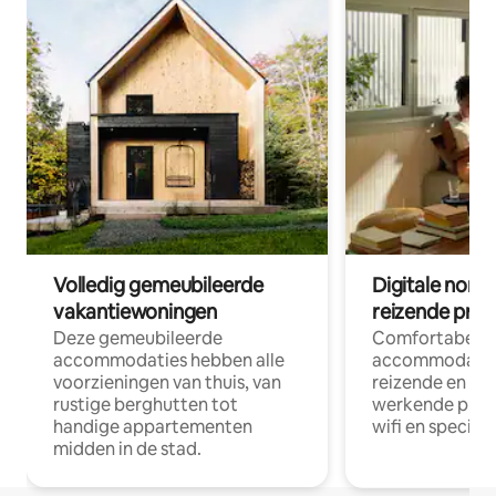
Volledig gemeubileerde
Digitale nom
vakantiewoningen
reizende prof
Deze gemeubileerde
Comfortabele
accommodaties hebben alle
accommodatie
voorzieningen van thuis, van
reizende en op
rustige berghutten tot
werkende profe
handige appartementen
wifi en special
midden in de stad.