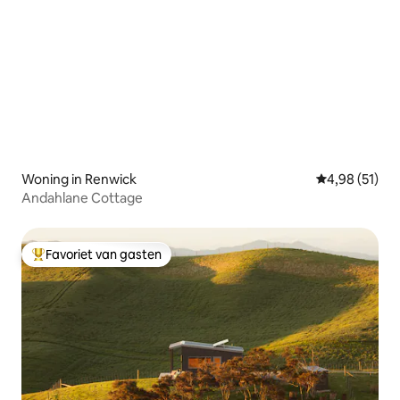
Woning in Renwick
Gemiddelde be
4,98 (51)
Andahlane Cottage
Favoriet van gasten
Topfavoriet van gasten