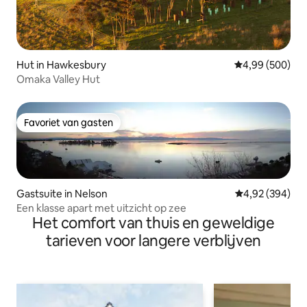
Hut in Hawkesbury
Gemiddelde beo
4,99 (500)
Omaka Valley Hut
Favoriet van gasten
Favoriet van gasten
Gastsuite in Nelson
Gemiddelde beo
4,92 (394)
Een klasse apart met uitzicht op zee
Het comfort van thuis en geweldige
tarieven voor langere verblijven