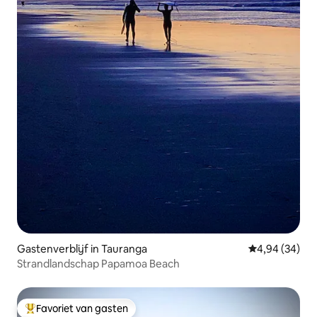
Gastenverblijf in Tauranga
Gemiddelde be
4,94 (34)
Strandlandschap Papamoa Beach
Favoriet van gasten
Topfavoriet van gasten