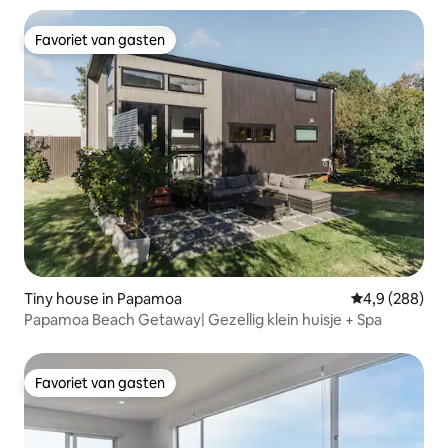
Favoriet van gasten
Favoriet van gasten
Tiny house in Papamoa
Gemiddelde be
4,9 (288)
Papamoa Beach Getaway| Gezellig klein huisje + Spa
Favoriet van gasten
Favoriet van gasten