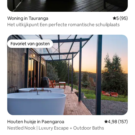
Woning in Tauranga
Gemiddelde
5 (95)
Het uitkijkpunt Een perfecte romantische schuilplaats
Favoriet van gasten
Favoriet van gasten
Houten huisje in Paengaroa
Gemiddelde beo
4,98 (157)
Nestled Nook | Luxury Escape + Outdoor Baths