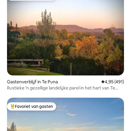
Gastenverblijf in Te Puna
Gemiddelde beo
4,95 (491)
Rustieke ‘n gezellige landelijke parel in het hart van Te
Puna
Favoriet van gasten
Topfavoriet van gasten