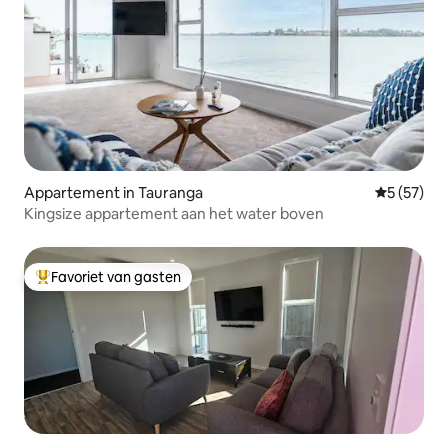
Appartement in Tauranga
Gemiddelde
5 (57)
Kingsize appartement aan het water boven
Favoriet van gasten
Topfavoriet van gasten