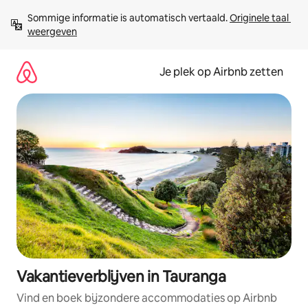
Ga
Sommige informatie is automatisch vertaald. 
Originele taal 
direct
weergeven
naar
inhoud
Je plek op Airbnb zetten
Vakantieverblijven in Tauranga
Vind en boek bijzondere accommodaties op Airbnb