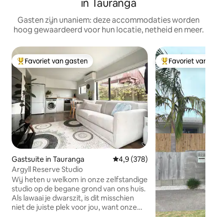
in Tauranga
Gasten zijn unaniem: deze accommodaties worden
hoog gewaardeerd voor hun locatie, netheid en meer.
Favoriet van gasten
Favoriet van g
Topfavoriet van gasten
Topfavoriet van 
Gastsuite in Tauranga
Gemiddelde beoordeling van 4,
4,9 (378)
Argyll Reserve Studio
Wij heten u welkom in onze zelfstandige
studio op de begane grond van ons huis.
Als lawaai je dwarszit, is dit misschien
niet de juiste plek voor jou, want onze
woonkamer bevindt zich direct boven