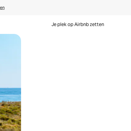
ven
Je plek op Airbnb zetten
en of swipen.