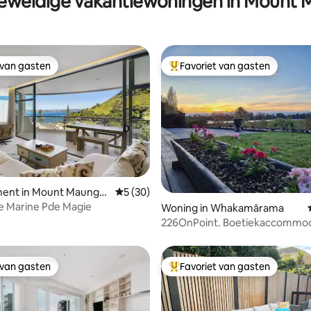
eweldige vakantiewoningen in Mount 
 van gasten
Favoriet van gasten
 van gasten
Topfavoriet van gasten
eling van 5 op 5, 3 recensies
ent in Mount Maunga
Gemiddelde beoordeling van 5 op 5, 30 r
5 (30)
e Marine Pde Magie
Woning in Whakamārama
226OnPoint. Boetiekaccommod
 van gasten
Favoriet van gasten
 van gasten
Topfavoriet van gasten