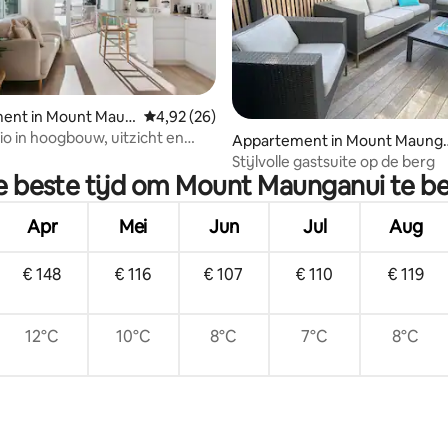
ent in Mount Maun
Gemiddelde beoordeling van 4,92 op 5, 26 r
4,92 (26)
g van 4,92 op 5, 49 recensies
io in hoogbouw, uitzicht en
Appartement in Mount Maung
d
nui
Stijlvolle gastsuite op de berg
de beste tijd om Mount Maunganui te b
Apr
Mei
Jun
Jul
Aug
€ 148
€ 116
€ 107
€ 110
€ 119
12°C
10°C
8°C
7°C
8°C