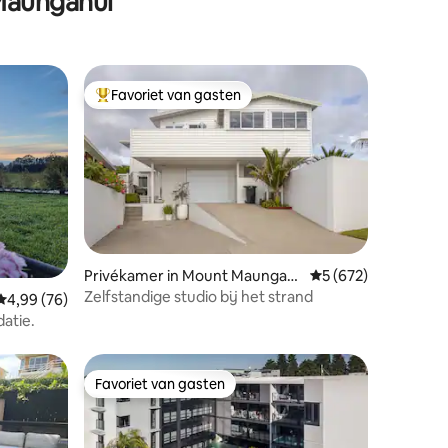
Maunganui
Favoriet van gasten
Topfavoriet van gasten
Privékamer in Mount Maungan
Gemiddelde beoordel
5 (672)
ecensies
ui
Zelfstandige studio bij het strand
Gemiddelde beoordeling van 4,99 op 5, 76 recensies
4,99 (76)
atie.
Favoriet van gasten
Favoriet van gasten