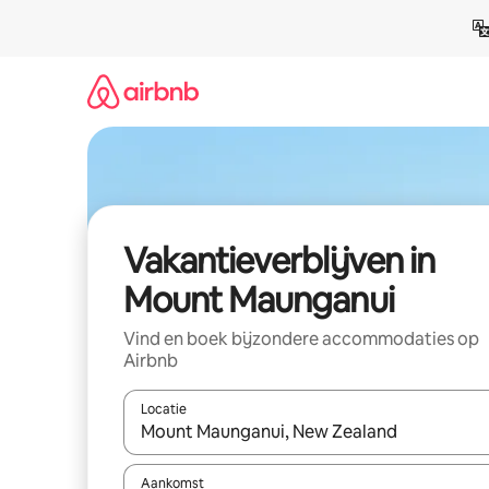
Ga
direct
naar
inhoud
Vakantieverblijven in
Mount Maunganui
Vind en boek bijzondere accommodaties op
Airbnb
Locatie
Wanneer er resultaten beschikbaar zijn, maak je 
Aankomst