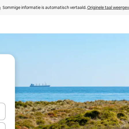
Sommige informatie is automatisch vertaald. 
Originele taal weerge
een keuze met je de pijltjestoetsen omhoog en omlaag, óf door te tikk