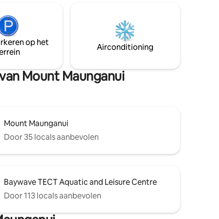
n om een
 te maken.
 Er zijn
r hier
arkeren op het
Airconditioning
errein
ilms op
n van Mount Maunganui
Mount Maunganui
Door 35 locals aanbevolen
Baywave TECT Aquatic and Leisure Centre
Door 113 locals aanbevolen