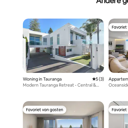
Andere g
Favoriet
Favoriet
Woning in Tauranga
Gemiddelde beoord
5 (3)
Appartem
nui
Modern Tauranga Retreat - Central &
Oceansid
Peaceful
Favoriet van gasten
Favoriet
Favoriet van gasten
Favoriet