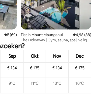
ecensies
a
Gemiddelde beoordeling van 5 op 5, 69 recensies
5 (69)
Flat in Mount Maunganui
Gemiddelde beoordelin
4,98 (88)
The Hideaway | Gym, sauna, spa | Veilige
ezoeken?
parkeerplaats
Sep
Okt
Nov
Dec
€ 134
€ 135
€ 134
€ 175
9°C
11°C
13°C
16°C