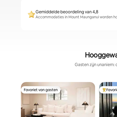
Gemiddelde beoordeling van 4,8
Accommodaties in Mount Maunganui worden hoog
Hooggewaa
Gasten zijn unaniem:
Favoriet van gasten
Favor
Favoriet van gasten
Topfavor