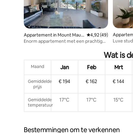
Appartem
Appartement in Mount Maun
Gemiddelde beoordelin
4,92 (49)
ganui
ganui
Luxe stud
Enorm appartement met een prachtig
zwemba
uitzicht!
Wat is 
Maand
Jan
Feb
Mrt
€ 194
€ 162
€ 144
Gemiddelde
prijs
17°C
17°C
15°C
Gemiddelde
temperatuur
Bestemmingen om te verkennen