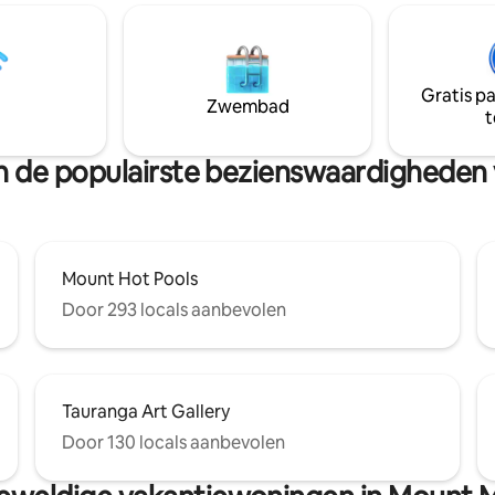
Kaartspellen, volledige keuke
geweldig ontbijt/diner/bakken
Geniet van wat Bali in Papamoa.
ook goede wandelpaden niet ve
Gratis p
vandaan, tot Papamoa Hills. Een perfecte
Zwembad
t
rustige locatie en een tv voor f
regenachtige dagen.
 van de populairste bezienswaardighede
Mount Hot Pools
Door 293 locals aanbevolen
Tauranga Art Gallery
Door 130 locals aanbevolen