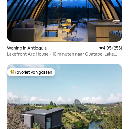
Woning in Antioquia
Gemiddelde beo
4,95 (255)
Lakefront Arc House - 10 minuten naar Guatape, Lake
Access
Favoriet van gasten
Topfavoriet van gasten