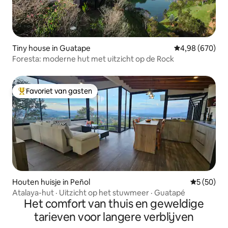
Tiny house in Guatape
Gemiddelde beo
4,98 (670)
Foresta: moderne hut met uitzicht op de Rock
Favoriet van gasten
Topfavoriet van gasten
Houten huisje in Peñol
Gemiddelde
5 (50)
Atalaya-hut · Uitzicht op het stuwmeer · Guatapé
Het comfort van thuis en geweldige
tarieven voor langere verblijven