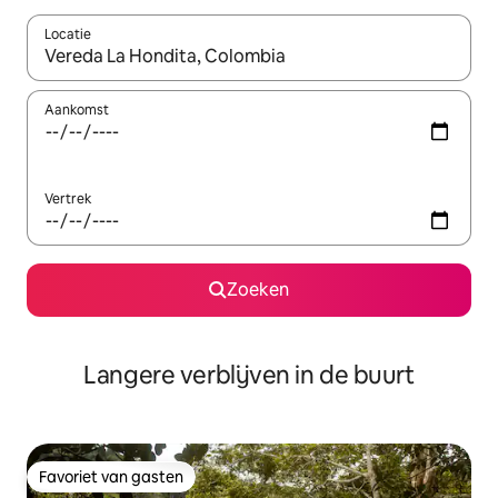
Locatie
Wanneer er resultaten beschikbaar zijn, maak je een keuze met 
Aankomst
Vertrek
Zoeken
Langere verblijven in de buurt
Favoriet van gasten
Favoriet van gasten