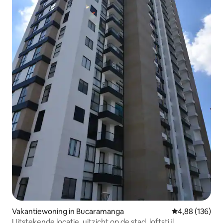
Vakantiewoning in Bucaramanga
Gemiddelde beo
4,88 (136)
Uitstekende locatie, uitzicht op de stad, loftstijl