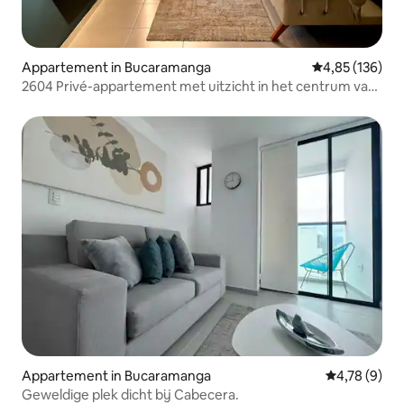
Appartement in Bucaramanga
Gemiddelde beo
4,85 (136)
2604 Privé-appartement met uitzicht in het centrum van
B/ga
Appartement in Bucaramanga
Gemiddelde b
4,78 (9)
Geweldige plek dicht bij Cabecera.