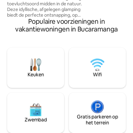
toevluchtsoord midden in de natuur.
Deze idyllische, afgelegen glamping
biedt de perfecte ontsnapping, op
Populaire voorzieningen in
slechts 10 minuten afstand van de stad.
Omgeven door de natuur en het
vakantiewoningen in Bucaramanga
pittoreske uitzicht. De inrichting is
ingericht met een mix van moderne
voorzieningen en rustieke charme. De
open leefruimte wordt overspoeld met
natuurlijk licht, waardoor een warme en
uitnodigende sfeer ontstaat. ONTBIJT
INBEGREPEN! GRATIS ophalen en
afzetten! - Voor extra reizen naar de
Keuken
Wifi
stad geldt een toeslag
Gratis parkeren op
Zwembad
het terrein