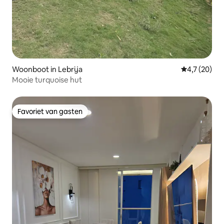
Woonboot in Lebrija
Gemiddelde b
4,7 (20)
Mooie turquoise hut
Favoriet van gasten
Favoriet van gasten