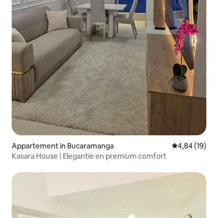
Appartement in Bucaramanga
Gemiddelde be
4,84 (19)
Kasara House | Elegantie en premium comfort