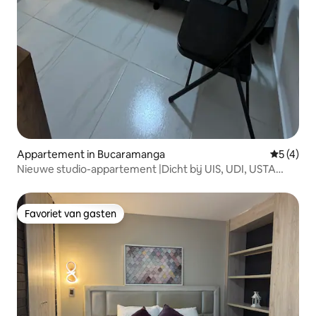
Appartement in Bucaramanga
Gemiddeld
5 (4)
Nieuwe studio-appartement |Dicht bij UIS, UDI, USTA
|Wifi
Favoriet van gasten
Favoriet van gasten