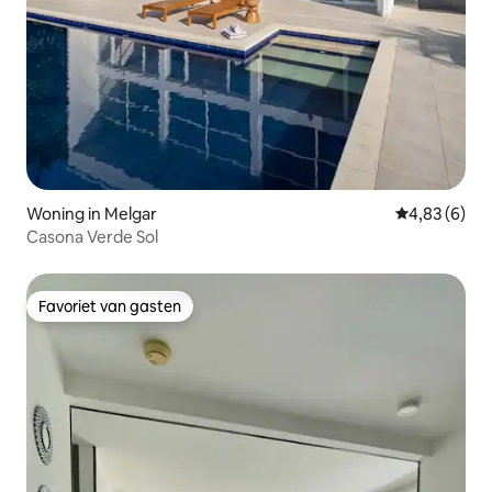
Woning in Melgar
Gemiddelde b
4,83 (6)
Casona Verde Sol
Favoriet van gasten
Favoriet van gasten