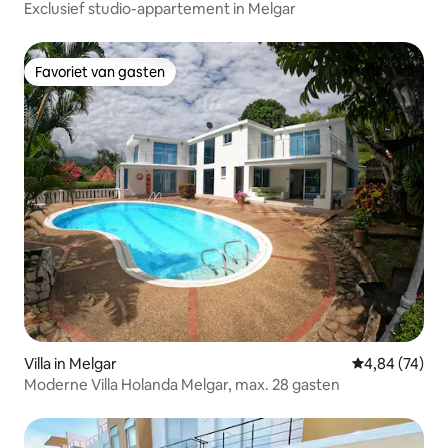
Exclusief studio-appartement in Melgar
Favoriet van gasten
Favoriet van gasten
Villa in Melgar
Gemiddelde be
4,84 (74)
Moderne Villa Holanda Melgar, max. 28 gasten