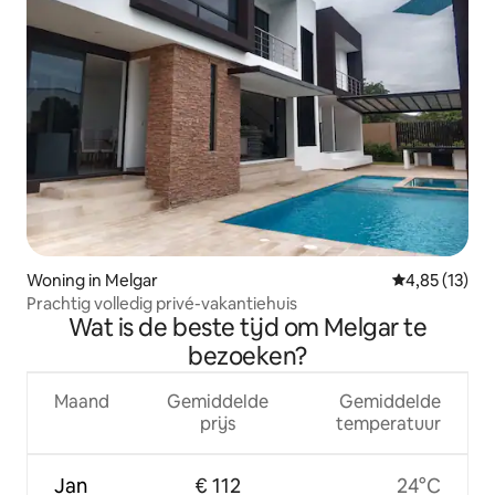
Woning in Melgar
Gemiddelde be
4,85 (13)
Prachtig volledig privé-vakantiehuis
Wat is de beste tijd om Melgar te
bezoeken?
Maand
Gemiddelde
Gemiddelde
prijs
temperatuur
Jan
€ 112
24°C