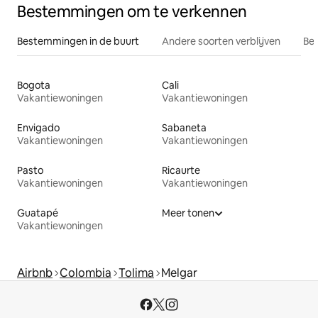
Bestemmingen om te verkennen
Bestemmingen in de buurt
Andere soorten verblijven
Bes
Bogota
Cali
Vakantiewoningen
Vakantiewoningen
Envigado
Sabaneta
Vakantiewoningen
Vakantiewoningen
Pasto
Ricaurte
Vakantiewoningen
Vakantiewoningen
Guatapé
Meer tonen
Vakantiewoningen
Airbnb
Colombia
Tolima
Melgar