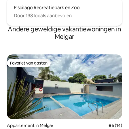
Piscilago Recreatiepark en Zoo
Door 138 locals aanbevolen
Andere geweldige vakantiewoningen in
Melgar
Favoriet van gasten
Favoriet van gasten
Appartement in Melgar
Gemiddelde
5 (14)