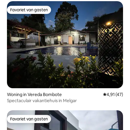
Favoriet van gasten
Favoriet van gasten
Woning in Vereda Bombote
Gemiddelde b
4,91 (47)
Spectaculair vakantiehuis in Melgar
Favoriet van gasten
Favoriet van gasten