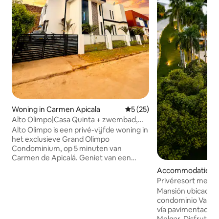
Woning in Carmen Apicala
Gemiddelde beoordeling van
5 (25)
Alto Olimpo|Casa Quinta + zwembad,
jacuzzi en biljart
Alto Olimpo is een privé-vijfde woning in
het exclusieve Grand Olimpo
Condominium, op 5 minuten van
Carmen de Apicalá. Geniet van een
groot zwembad en een volledig privé
Accommodatie in 
jacuzzi met waterval, een barbecue,
Privéresort met z
biljart, bolirana, frog en bordspellen. Het
Melgar
Mansión ubicada en
heeft 5 slaapkamers met eigen
condominio Valle d
badkamer, airconditioning, verduistering
vía pavimentada y 
en tv, een uitgeruste keuken, groene
Melgar. Disfruta d