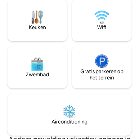
een klein dorp in de Estrie, is er geen
Corridor. De perfecte stille plek om tot
tekort aan bestemmingen om je te
rust te komen. Foto: Adrien Williams /
vermaken. Perfect voor stellen, solo- en
S.A. CITQ #30244
zakelijke reizigers
Keuken
Wifi
Gratis parkeren op
Zwembad
het terrein
Airconditioning