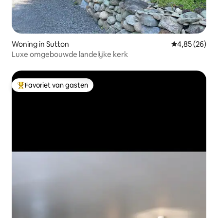
Woning in Sutton
Gemiddelde be
4,85 (26)
Luxe omgebouwde landelijke kerk
Favoriet van gasten
Topfavoriet van gasten