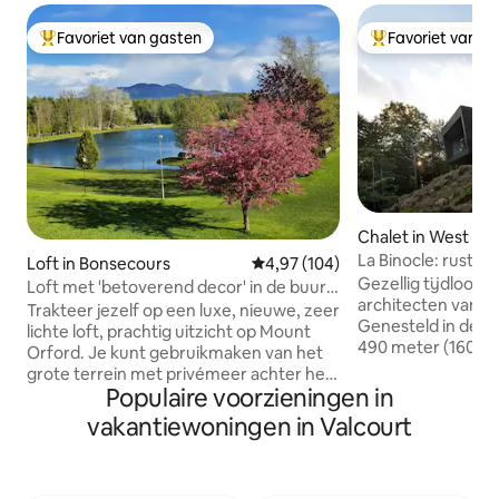
Favoriet van gasten
Favoriet van g
Topfavoriet van gasten
Topfavoriet van 
Chalet in West Bol
La Binocle: rustig 
Loft in Bonsecours
Gemiddelde beoordeling van 4,9
4,97 (104)
Gezellig tijdloos 
Loft met 'betoverend decor' in de buurt
architecten van 
van Mont-Orford!
Trakteer jezelf op een luxe, nieuwe, zeer
Genesteld in de kl
lichte loft, prachtig uitzicht op Mount
490 meter (1600 v
Orford. Je kunt gebruikmaken van het
het unieke ontwer
grote terrein met privémeer achter het
originaliteit en pa
Populaire voorzieningen in
huis. De loft is smaakvol ingericht, de
zijn omgeving. Omgeven door bos,
keuken is compleet, de badkamer is
vakantiewoningen in Valcourt
biedt het huisje
voorzien van een open douche en de
uitzicht op de ber
slaapbank is net zo comfortabel als een
omliggende natuu
bed (queensize). Gelegen in het hart van
beschermd door d