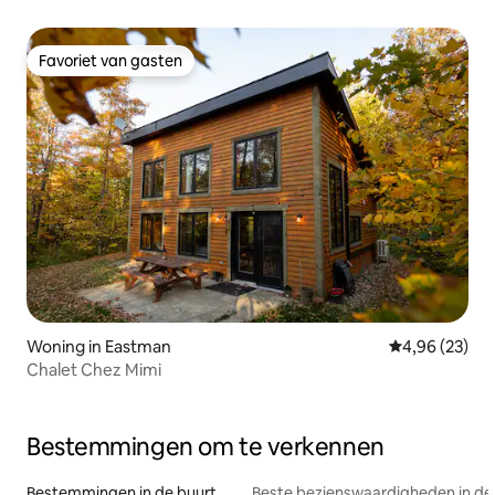
Favoriet van gasten
Favoriet van gasten
Woning in Eastman
Gemiddelde be
4,96 (23)
Chalet Chez Mimi
Bestemmingen om te verkennen
Bestemmingen in de buurt
Beste bezienswaardigheden in de