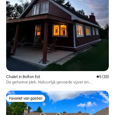
Chalet in Bolton Est
Gemiddelde
5 (33)
De geheime plek. Natuurlijk gevoede vijver en
basketbalveld
Favoriet van gasten
Favoriet van gasten