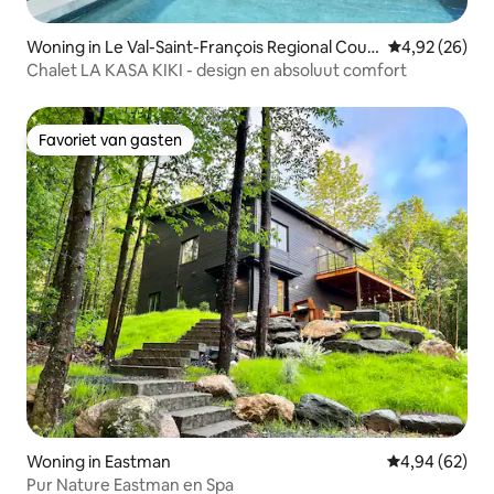
Woning in Le Val-Saint-François Regional Coun
Gemiddelde be
4,92 (26)
ty Municipality
Chalet LA KASA KIKI - design en absoluut comfort
Favoriet van gasten
Favoriet van gasten
Woning in Eastman
Gemiddelde be
4,94 (62)
Pur Nature Eastman en Spa