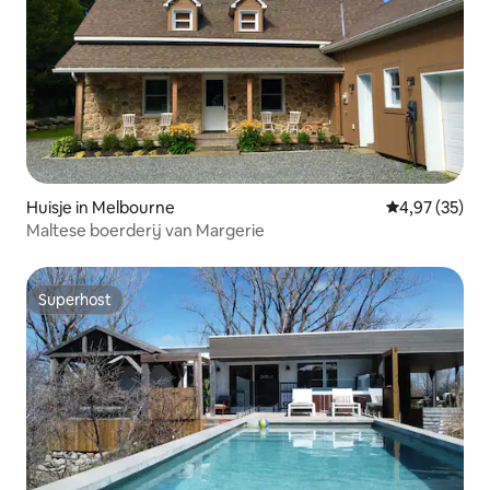
Huisje in Melbourne
Gemiddelde be
4,97 (35)
Maltese boerderij van Margerie
Superhost
Superhost