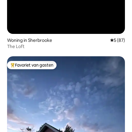
Woning in Sherbrooke
Gemiddelde
5 (87)
The Loft
Favoriet van gasten
Topfavoriet van gasten