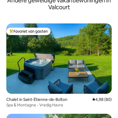
Andere geweldige vakantiewoningen in
Valcourt
Favoriet van gasten
Topfavoriet van gasten
Chalet in Saint-Étienne-de-Bolton
Gemiddelde be
4,98 (80)
Spa & Montagne - Vredig Havre