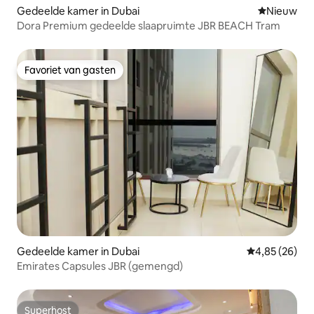
Gedeelde kamer in Dubai
Nieuwe ac
Nieuw
Dora Premium gedeelde slaapruimte JBR BEACH Tram
Favoriet van gasten
Favoriet van gasten
Gedeelde kamer in Dubai
Gemiddelde be
4,85 (26)
Emirates Capsules JBR (gemengd)
Superhost