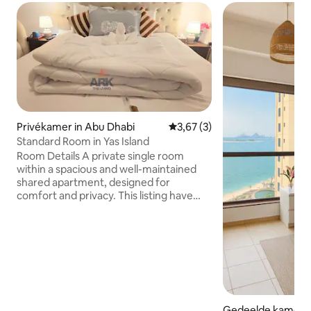
Privékamer in Abu Dhabi
Gemiddelde beoordeling van 3
3,67 (3)
Standard Room in Yas Island
Room Details A private single room
within a spacious and well-maintained
shared apartment, designed for
comfort and privacy. This listing have
shared washroom with private room
Guests staying in this room will have
access to all shared common areas of
the apartment, This List also comes with
Free benefits. - Wifi Access - Washroom
- Coworking Space - Library - Canal walk
- Play ground - Swimming Pool - Washing
Machine - Kitchen - Gas Stoke - Oven -
Gedeelde kamer i