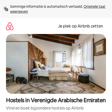
Ga
Sommige informatie is automatisch vertaald. 
Originele taal 
direct
weergeven
naar
inhoud
Je plek op Airbnb zetten
Hostels in Verenigde Arabische Emiraten
Vind en boek bijzondere hostels op Airbnb