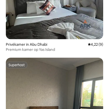
Privékamer in Abu Dhabi
Gemiddelde b
4,22 (9)
Premium kamer op Yas Island
Superhost
Superhost