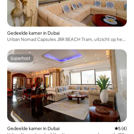
Gedeelde kamer in Dubai
Urban Nomad Capsules JBR BEACH Tram, uitzicht op het
strand
Superhost
Superhost
Gedeelde kamer in Dubai
Gemiddeld
5 (4)