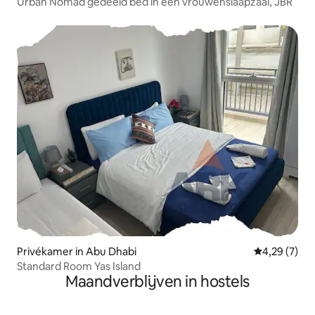
Urban Nomad gedeeld bed in een vrouwenslaapzaal, JBR
Privékamer in Abu Dhabi
Gemiddelde b
4,29 (7)
Standard Room Yas Island
Maandverblijven in hostels