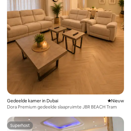
Gedeelde kamer in Dubai
Nieuwe ac
Nieuw
Dora Premium gedeelde slaapruimte JBR BEACH Tram
Superhost
Superhost