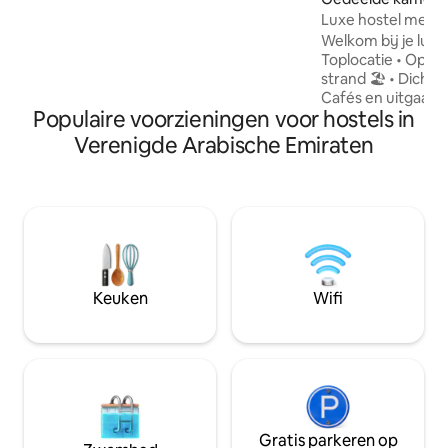
Refrigerator - Mixer - Toaster - Utensils
Luxe hostel met zi
Dicht bij de metro |
Welkom bij je luxe v
Toplocatie • Op w
strand 🏖️ • Dicht 
Cafés en uitgaan
Populaire voorzieningen voor hostels in
buurt 🛏️ Over de ruimte • Comfortabel
bed in een gedeel
Verenigde Arabische Emiraten
Schoon, rustig en
Blikvangers • Zich
Luxewoning op de 
Veilig voor vrouwelijke 
voor • Toeristen en
Afgelegen werkne
maandverblijven
Keuken
Wifi
Gratis parkeren op