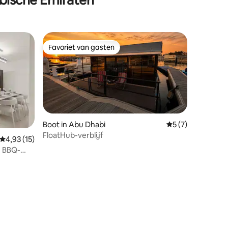
Favoriet van gasten
Favoriet van gasten
Boot in Abu Dhabi
Gemiddelde beoor
5 (7)
FloatHub-verblijf
Gemiddelde beoordeling van 4,93 op 5, 15 recensies
4,93 (15)
n BBQ-