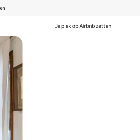
ven
Je plek op Airbnb zetten
en of swipen.