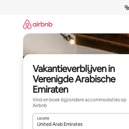
Ga
direct
naar
inhoud
Vakantieverblijven in
Verenigde Arabische
Emiraten
Vind en boek bijzondere accommodaties op
Airbnb
Locatie
Wanneer er resultaten beschikbaar zijn, maak je 