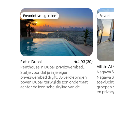
Favoriet van gasten
Favoriet
Favoriet van gasten
Favoriet
Flat in Dubai
Gemiddelde beoordelin
4,93 (30)
Villa in A
Penthouse in Dubai, privézwembad,
Nagawa S
gezinsvriendelijk, 2 slaapkamers
Stel je voor dat je in je eigen
Nagawa St
privézwembad drijft, 35 verdiepingen
toevlucht
boven Dubai, terwijl de zon ondergaat
groepen d
achter de iconische skyline van de
en privacy
Marina. KORTINGEN INGESTELD VOOR
slaapkam
WEEK- EN MAANDVERBLIJVEN Dit
een bubbe
prachtige appartement met twee
met een v
slaapkamers is volledig privé, zonder
badkamer
buren die mee kunnen kijken, en biedt