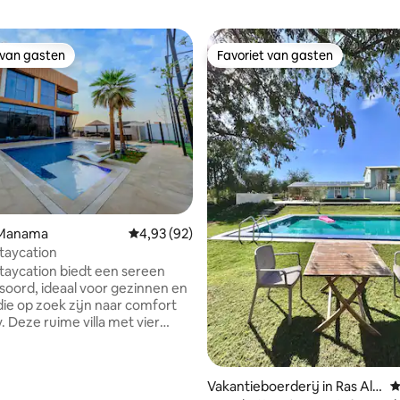
 van gasten
Favoriet van gasten
 van gasten
Favoriet van gasten
g van 4,93 op 5, 30 recensies
l Manama
Gemiddelde beoordeling van 4,93 op 5, 92 r
4,93 (92)
taycation
aycation biedt een sereen
soord, ideaal voor gezinnen en
ie op zoek zijn naar comfort
. Deze ruime villa met vier
ers heeft een eigen zwembad,
lbad en een tuin, aangevuld
olledig uitgeruste keuken, vijf
Vakantieboerderij in Ras Al-
G
s en moderne voorzieningen.