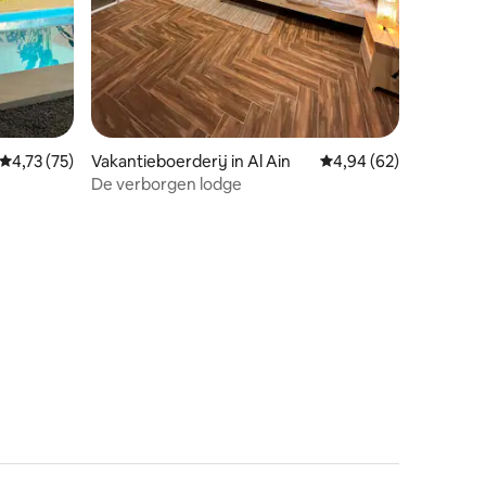
Gemiddelde beoordeling van 4,73 op 5, 75 recensies
4,73 (75)
Vakantieboerderij in Al Ain
Gemiddelde beoordelin
4,94 (62)
De verborgen lodge
ecensies