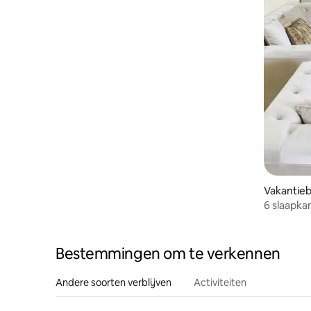
Vakantieb
6 slaapk
feest/gro
van AD/Al
Bestemmingen om te verkennen
Andere soorten verblijven
Activiteiten