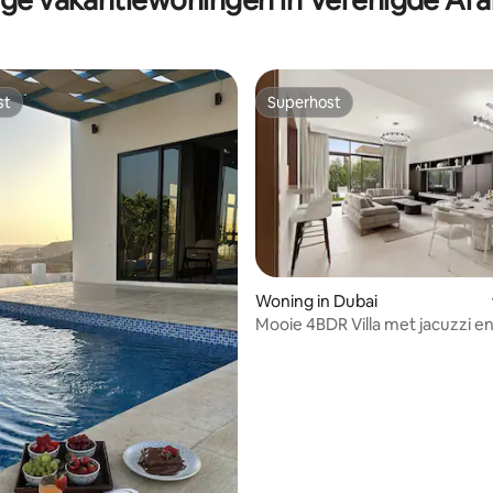
st
Superhost
st
Superhost
Woning in Dubai
g van 4,97 op 5, 65 recensies
Mooie 4BDR Villa met jacuzzi e
zone