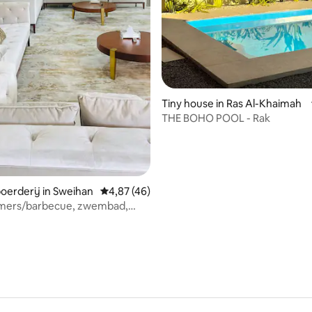
Tiny house in Ras Al-Khaimah
THE BOHO POOL - Rak
oerderij in Sweihan
Gemiddelde beoordeling van 4,87 op 5, 46 r
4,87 (46)
amers/barbecue, zwembad,
te luxe boerderij in de buurt
 AIN