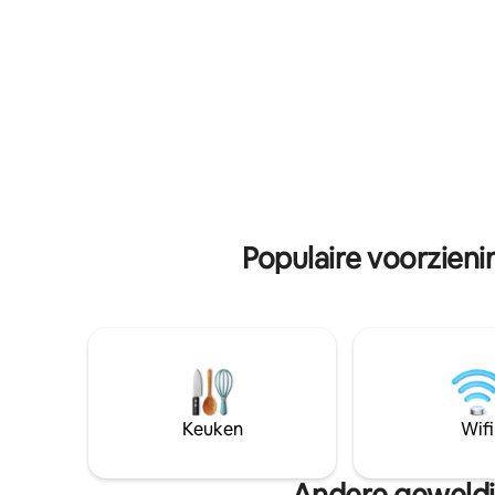
Gasten k
een unieke ervaring die je zelden vindt in
barbecuef
Dubai. Perfect voor digitale nomaden,
uitzicht 
koppels, gezinnen of groepen van
voorzieni
maximaal 7 gasten. Slechts 15 minuten
speeltuin
van Downtown Dubai en dicht bij
Huisdieren
stranden, restaurants en belangrijke
parkeerge
bezienswaardigheden. Supermarkt op
de begane grond.
Populaire voorzien
Keuken
Wifi
Andere geweldi