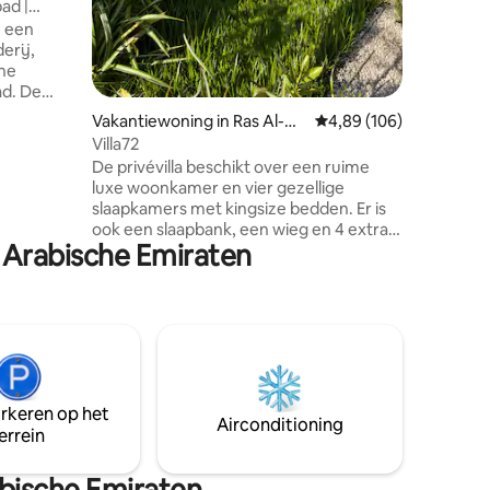
ad |
n een
erij,
ne
 De
 voor
Vakantiewoning in Ras Al-Kh
Gemiddelde beoordeling
4,89 (106)
 weg van
aimah
Villa72
De privévilla beschikt over een ruime
ers,
luxe woonkamer en vier gezellige
gt
slaapkamers met kingsize bedden. Er is
ofdwegen,
ook een slaapbank, een wieg en 4 extra
bereiken
 Arabische Emiraten
opvouwbare matrasbedden aanwezig.
htig
Gasten kunnen genieten van twee
volledig uitgeruste keukens en vijf
n comfort
badkamers. De villa beschikt over een
zwembad van 8x4 m met een diepte van
1,3 m, een speelruimte voor kinderen en
uitstekende buitenterras met
fitnessapparatuur en een gasbarbecue.
arkeren op het
Er is een wasruimte. Een toegewijde
Airconditioning
errein
vrouwelijke helper staat tijdens je
verblijf tot je dienst.
bische Emiraten