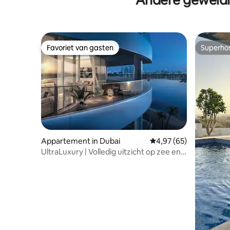
Favoriet van gasten
Superho
Favoriet van gasten
Superho
Appartement in Dubai
Gemiddelde beoordelin
4,97 (65)
UltraLuxury | Volledig uitzicht op zee en
Burj | Privéstrand