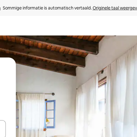
Sommige informatie is automatisch vertaald. 
Originele taal weerge
een keuze met je de pijltjestoetsen omhoog en omlaag, óf door te tikk