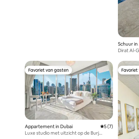
Schuur in
Dirat Al-G
Favoriet van gasten
Favoriet
Favoriet van gasten
Favoriet
Appartement in Dubai
Gemiddelde beoord
5 (7)
Luxe studio met uitzicht op de Burj
Khalifa en het kanaal