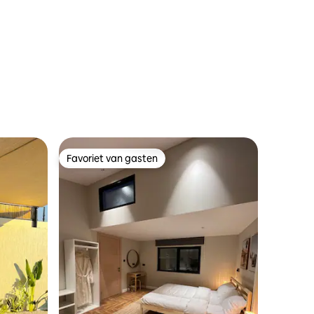
ecensies
Favoriet van gasten
Favoriet van gasten