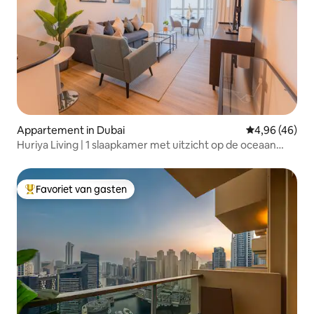
Appartement in Dubai
Gemiddelde be
4,96 (46)
Huriya Living | 1 slaapkamer met uitzicht op de oceaan
boven de jachthaven
Favoriet van gasten
Topfavoriet van gasten