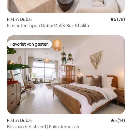
Flat in Dubai
Gemiddelde
5 (78)
5 minuten lopen Dubai Mall & Burj Khalifa
Favoriet van gasten
Favoriet van gasten
Flat in Dubai
Gemiddelde
5 (14)
Bliss aan het strand | Palm Jumeirah