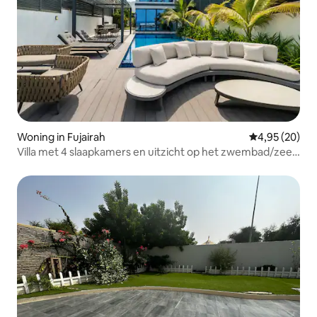
Woning in Fujairah
Gemiddelde be
4,95 (20)
Villa met 4 slaapkamers en uitzicht op het zwembad/zee
+ bijkamer met eigen zwembad