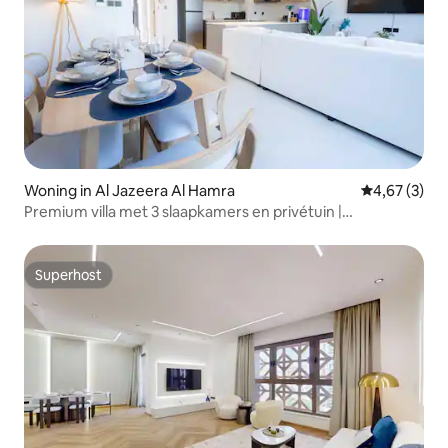
Woning in Al Jazeera Al Hamra
Gemiddelde b
4,67 (3)
Premium villa met 3 slaapkamers en privétuin |
Privéstrand
Superhost
Superhost