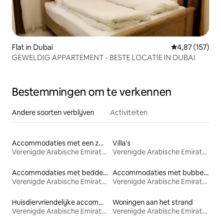
Flat in Dubai
Gemiddelde beo
4,87 (157)
GEWELDIG APPARTEMENT - BESTE LOCATIE IN DUBAI
Bestemmingen om te verkennen
Andere soorten verblijven
Activiteiten
Accommodaties met een zwembad
Villa's
Verenigde Arabische Emiraten
Verenigde Arabische Emiraten
Accommodaties met bedden op toegankelijke hoogte
Accommodaties met bubbelbad
Verenigde Arabische Emiraten
Verenigde Arabische Emiraten
Huisdiervriendelijke accommodaties
Woningen aan het strand
Verenigde Arabische Emiraten
Verenigde Arabische Emiraten