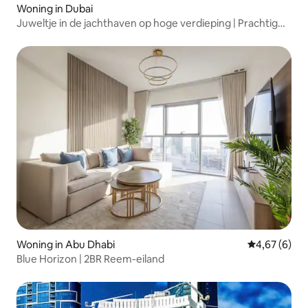
Woning in Dubai
Juweltje in de jachthaven op hoge verdieping | Prachtig
uitzicht op de jachthaven
Woning in Abu Dhabi
Gemiddelde b
4,67 (6)
Blue Horizon | 2BR Reem-eiland