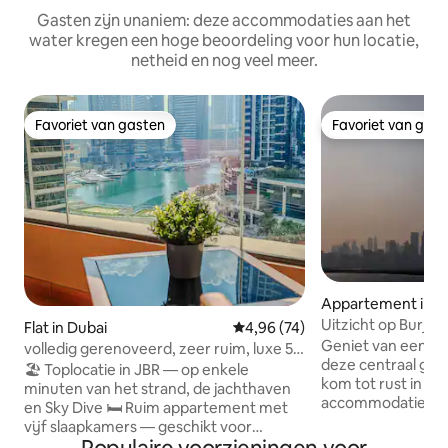
Gasten zijn unaniem: deze accommodaties aan het
water kregen een hoge beoordeling voor hun locatie,
netheid en nog veel meer.
Favoriet van gasten
Favoriet van gas
Favoriet van gasten
Favoriet van gas
Appartement in D
Uitzicht op Burj K
Flat in Dubai
Gemiddelde beoordeling van 4,
4,96 (74)
Geniet van een sti
volledig gerenoveerd, zeer ruim, luxe 5
deze centraal gel
BR + Maid
🏖️ Toplocatie in JBR — op enkele
kom tot rust in de
minuten van het strand, de jachthaven
accommodatie. De 
en Sky Dive 🛏️ Ruim appartement met
functies en geeft
vijf slaapkamers — geschikt voor
te verblijven in 
maximaal 16 gasten 🛠️ Nieuw