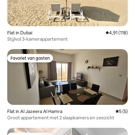
Flat in Dubai
Gemiddelde be
4,91 (118)
Stijlvol 3-kamerappartement
Favoriet van gasten
Favoriet van gasten
Flat in Al Jazeera Al Hamra
Gemiddeld
5 (5)
Groot appartement met 2 slaapkamers en zeezicht