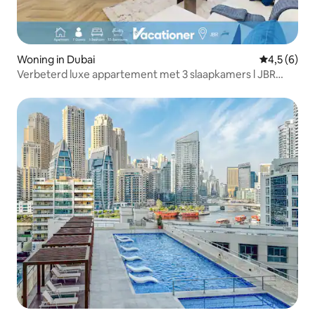
Woning in Dubai
Gemiddelde 
4,5 (6)
Verbeterd luxe appartement met 3 slaapkamers l JBR
Beach l Toplocatie