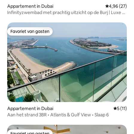
Appartement in Dubai
Gemiddelde be
4,96 (27)
Infinityzwembad met prachtig uitzicht op de Burj | Luxe 1-
slaapkamerappartement
Favoriet van gasten
Favoriet van gasten
Appartement in Dubai
Gemiddeld
5 (11)
Aan het strand 3BR • Atlantis & Gulf View • Slaap 6
Favoriet van gasten