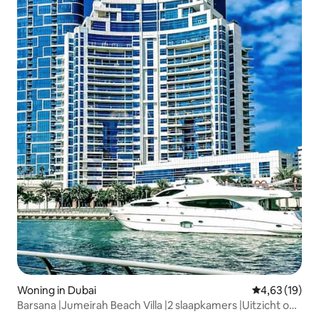
Woning in Dubai
Gemiddelde be
4,63 (19)
Barsana |Jumeirah Beach Villa |2 slaapkamers |Uitzicht op
de jachthaven