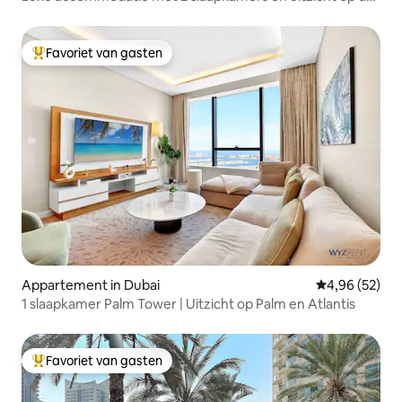
iconische Burj Khalifa en de fontein
Favoriet van gasten
Topfavoriet van gasten
Appartement in Dubai
Gemiddelde be
4,96 (52)
1 slaapkamer Palm Tower | Uitzicht op Palm en Atlantis
Favoriet van gasten
Topfavoriet van gasten