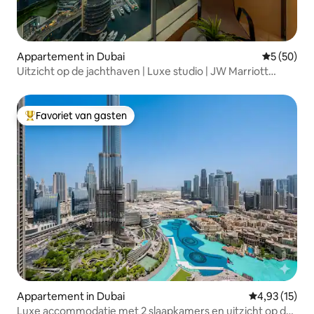
Appartement in Dubai
Gemiddelde
5 (50)
Uitzicht op de jachthaven | Luxe studio | JW Marriott
Dubai
Favoriet van gasten
Topfavoriet van gasten
Appartement in Dubai
Gemiddelde be
4,93 (15)
Luxe accommodatie met 2 slaapkamers en uitzicht op de