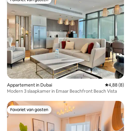
Favoriet van gasten
Appartement in Dubai
Gemiddelde b
4,88 (8)
Modern 3 slaapkamer in Emaar Beachfront Beach Vista
Favoriet van gasten
Favoriet van gasten