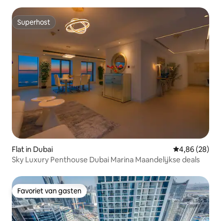
Superhost
Superhost
Flat in Dubai
Gemiddelde be
4,86 (28)
Sky Luxury Penthouse Dubai Marina Maandelijkse deals
Favoriet van gasten
Favoriet van gasten