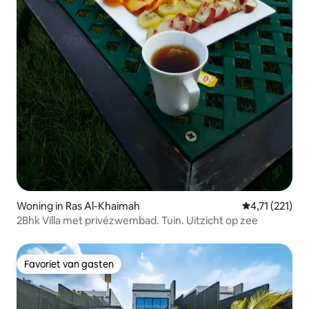
Woning in Ras Al-Khaimah
Gemiddelde be
4,71 (221)
2Bhk Villa met privézwembad. Tuin. Uitzicht op zee
Favoriet van gasten
Favoriet van gasten